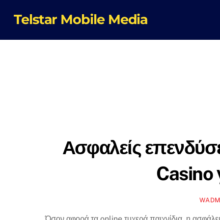
Skip
Telstar Mobile Media
to
content
Ασφαλείς επενδύσε
Casino 
WADM
Όσον αφορά τα online τυχερά παιχνίδια, η ασφάλεια