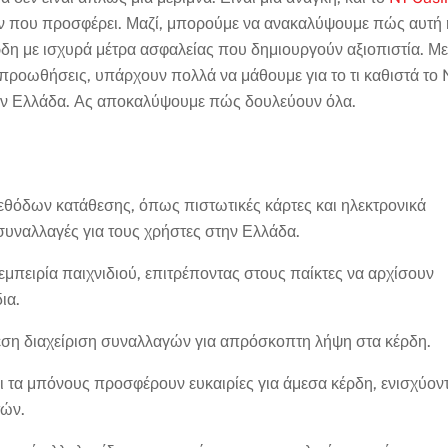
ων που προσφέρει. Μαζί, μπορούμε να ανακαλύψουμε πώς αυτή 
η με ισχυρά μέτρα ασφαλείας που δημιουργούν αξιοπιστία. Με
ροωθήσεις, υπάρχουν πολλά να μάθουμε για το τι καθιστά το 
την Ελλάδα. Ας αποκαλύψουμε πώς δουλεύουν όλα.
εθόδων κατάθεσης, όπως πιστωτικές κάρτες και ηλεκτρονικά
υναλλαγές για τους χρήστες στην Ελλάδα.
εμπειρία παιχνιδιού, επιτρέποντας στους παίκτες να αρχίσουν
ια.
ση διαχείριση συναλλαγών για απρόσκοπτη λήψη στα κέρδη.
 τα μπόνους προσφέρουν ευκαιρίες για άμεσα κέρδη, ενισχύον
τών.