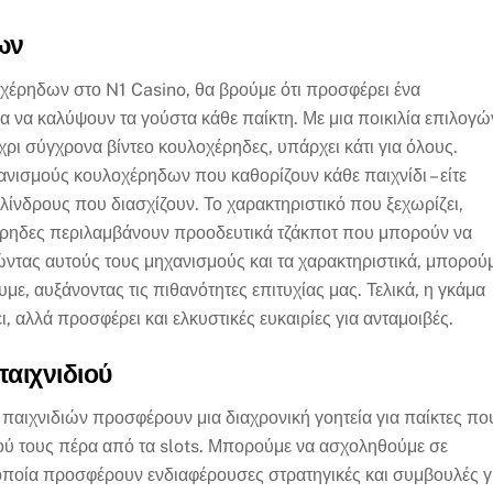
ων
χέρηδων στο N1 Casino, θα βρούμε ότι προσφέρει ένα
 να καλύψουν τα γούστα κάθε παίκτη. Με μια ποικιλία επιλογώ
ι σύγχρονα βίντεο κουλοχέρηδες, υπάρχει κάτι για όλους.
ισμούς κουλοχέρηδων που καθορίζουν κάθε παιχνίδι – είτε
υλίνδρους που διασχίζουν. Το χαρακτηριστικό που ξεχωρίζει,
χέρηδες περιλαμβάνουν προοδευτικά τζάκποτ που μπορούν να
ώντας αυτούς τους μηχανισμούς και τα χαρακτηριστικά, μπορού
με, αυξάνοντας τις πιθανότητες επιτυχίας μας. Τελικά, η γκάμα
 αλλά προσφέρει και ελκυστικές ευκαιρίες για ανταμοιβές.
παιχνιδιού
ν παιχνιδιών προσφέρουν μια διαχρονική γοητεία για παίκτες πο
ιού τους πέρα από τα slots. Μπορούμε να ασχοληθούμε σε
 οποία προσφέρουν ενδιαφέρουσες στρατηγικές και συμβουλές γ