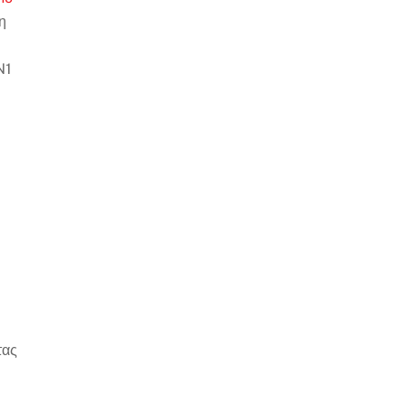
η
N1
τας