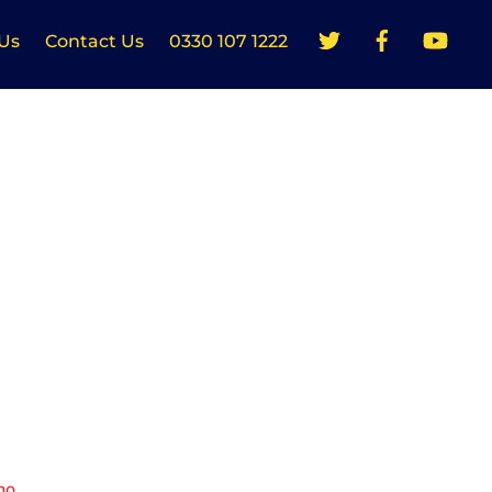
Us
Contact Us
0330 107 1222
no