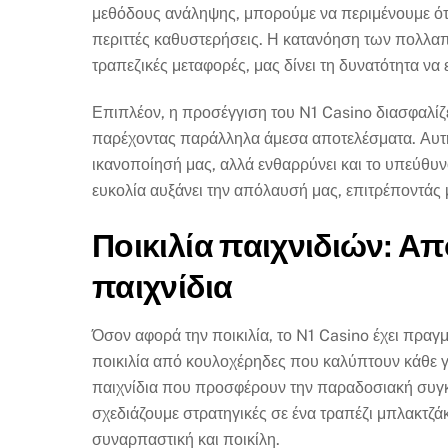
μεθόδους ανάληψης, μπορούμε να περιμένουμε ότι
περιττές καθυστερήσεις. Η κατανόηση των πολλα
τραπεζικές μεταφορές, μας δίνει τη δυνατότητα να 
Επιπλέον, η προσέγγιση του N1 Casino διασφαλίζ
παρέχοντας παράλληλα άμεσα αποτελέσματα. Αυτή 
ικανοποίησή μας, αλλά ενθαρρύνει και το υπεύθυν
ευκολία αυξάνει την απόλαυσή μας, επιτρέποντάς
Ποικιλία παιχνιδιών: Α
παιχνίδια
Όσον αφορά την ποικιλία, το N1 Casino έχει πραγ
ποικιλία από κουλοχέρηδες που καλύπτουν κάθε 
παιχνίδια που προσφέρουν την παραδοσιακή συγκί
σχεδιάζουμε στρατηγικές σε ένα τραπέζι μπλακτζάκ,
συναρπαστική και ποικίλη.