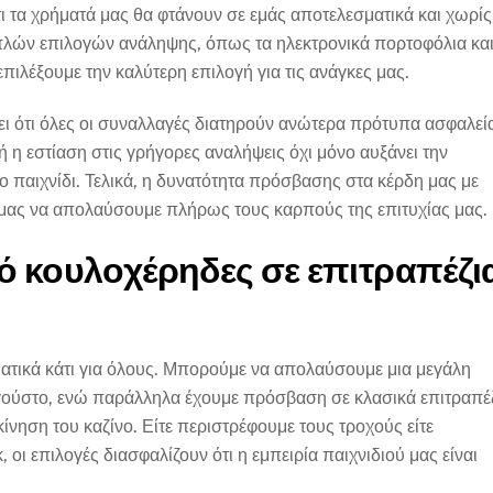
 τα χρήματά μας θα φτάνουν σε εμάς αποτελεσματικά και χωρίς
πλών επιλογών ανάληψης, όπως τα ηλεκτρονικά πορτοφόλια και
επιλέξουμε την καλύτερη επιλογή για τις ανάγκες μας.
ει ότι όλες οι συναλλαγές διατηρούν ανώτερα πρότυπα ασφαλεί
η εστίαση στις γρήγορες αναλήψεις όχι μόνο αυξάνει την
ο παιχνίδι. Τελικά, η δυνατότητα πρόσβασης στα κέρδη μας με
 μας να απολαύσουμε πλήρως τους καρπούς της επιτυχίας μας.
πό κουλοχέρηδες σε επιτραπέζι
ματικά κάτι για όλους. Μπορούμε να απολαύσουμε μια μεγάλη
γούστο, ενώ παράλληλα έχουμε πρόσβαση σε κλασικά επιτραπέ
νηση του καζίνο. Είτε περιστρέφουμε τους τροχούς είτε
 οι επιλογές διασφαλίζουν ότι η εμπειρία παιχνιδιού μας είναι