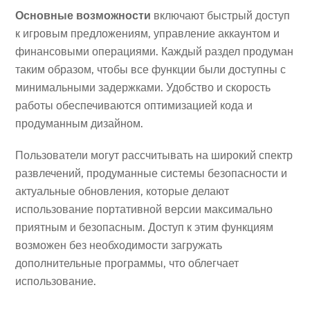
Основные возможности
включают быстрый доступ
к игровым предложениям, управление аккаунтом и
финансовыми операциями. Каждый раздел продуман
таким образом, чтобы все функции были доступны с
минимальными задержками. Удобство и скорость
работы обеспечиваются оптимизацией кода и
продуманным дизайном.
Пользователи могут рассчитывать на широкий спектр
развлечений, продуманные системы безопасности и
актуальные обновления, которые делают
использование портативной версии максимально
приятным и безопасным. Доступ к этим функциям
возможен без необходимости загружать
дополнительные программы, что облегчает
использование.