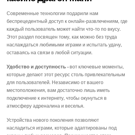
Современные технологии подарили нам
беспрецедентный доступ к онлайн-развлечениям, где
каждый пользователь может найти что-то по вкусу.
Этот раздел посвящен тому, как можно без труда
наслаждаться любимыми играми и испытать удачу,
оставаясь на связи в любой ситуации.
Удобство и доступность
– вот ключевые моменты,
которые делают этот ресурс столь привлекательным
для пользователей. Независимо от вашего
местоположения, вам достаточно лишь иметь
подключение к интернету, чтобы окунуться в
атмосферу адреналина и веселья.
Устройства нового поколения позволяют
насладиться играми, которые адаптированы под