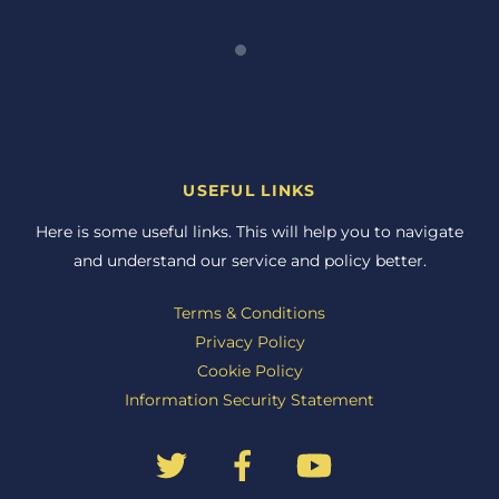
USEFUL LINKS
Here is some useful links. This will help you to navigate
and understand our service and policy better.
Terms & Conditions
Privacy Policy
Cookie Policy
Information Security Statement