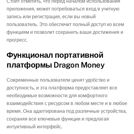
Стоит отметить, что перед началом использования
приложения, может потребоваться вход в учетную
запись или регистрация, если вы новый
пользователь. Это обеспечит полный доступ ко всем
функциям и позволит сохранить ваши достижения и
прогресс.
Функционал портативной
платформы Dragon Money
Современные пользователи ценят удобство и
доступность, и эта платформа предоставляет все
необходимые возможности для комфортного
взаимодействия с ресурсом в любом месте и в любое
время. Она адаптирована под различные устройства,
сохраняя все ключевые функции и предлагая
интуитивный интерфейс.