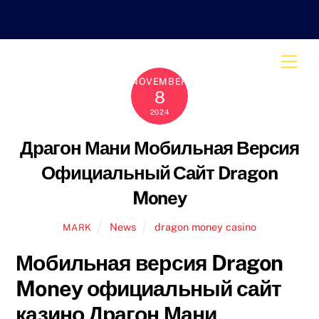
Skip
to
content
Men
NOVEMBER
8
2024
Драгон Мани Мобильная Версия
Официальный Сайт Dragon
Money
News
dragon money casino
MARK
Мобильная версия Dragon
Money официальный сайт
казино Драгон Мани