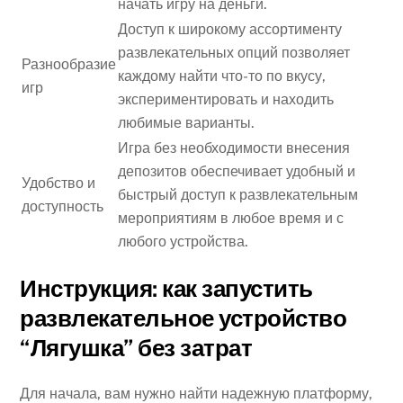
начать игру на деньги.
Доступ к широкому ассортименту
развлекательных опций позволяет
Разнообразие
каждому найти что-то по вкусу,
игр
экспериментировать и находить
любимые варианты.
Игра без необходимости внесения
депозитов обеспечивает удобный и
Удобство и
быстрый доступ к развлекательным
доступность
мероприятиям в любое время и с
любого устройства.
Инструкция: как запустить
развлекательное устройство
“Лягушка” без затрат
Для начала, вам нужно найти надежную платформу,