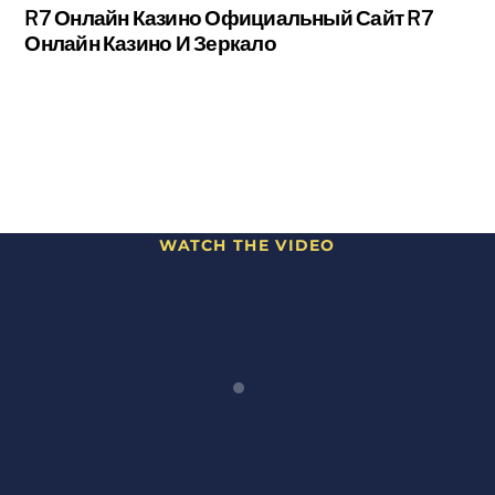
R7 Онлайн Казино Официальный Сайт R7
Онлайн Казино И Зеркало
WATCH THE VIDEO