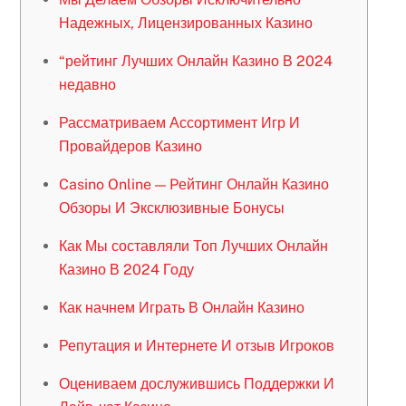
Надежных, Лицензированных Казино
“рейтинг Лучших Онлайн Казино В 2024
недавно
Рассматриваем Ассортимент Игр И
Провайдеров Казино
Casino Online — Pейтинг Онлайн Казино
Обзоры И Эксклюзивные Бонусы
Как Мы составляли Топ Лучших Онлайн
Казино В 2024 Году
Как начнем Играть В Онлайн Казино
Репутация и Интернете И отзыв Игроков
Оцениваем дослужившись Поддержки И