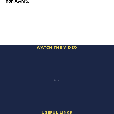
non AAMS.
WATCH THE VIDEO
USEFUL LINKS