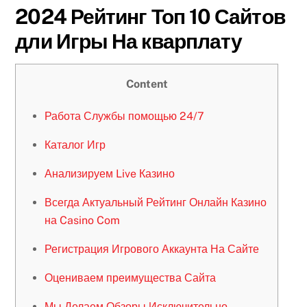
2024 Рейтинг Топ 10 Сайтов
дли Игры На кварплату
Content
Работа Службы помощью 24/7
Каталог Игр
Анализируем Live Казино
Всегда Актуальный Рейтинг Онлайн Казино
на Casino Com
Регистрация Игрового Аккаунта На Сайте
Оцениваем преимущества Сайта
Мы Делаем Обзоры Исключительно