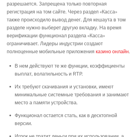
разрешается. Запрещена только повторная
регистрация на том сайте. Через раздел «Касса»
также происходило вывод денег. Для кешаута в том
разделе нужно выберет другую вкладку. На время
верификации функционал раздела «Касса»
ограничивает. Лидеры индустрии создают
полноценные мобильные приложения
казино онлайн
.
В нем действуют те же функции, коэффициенты
выплат, волатильность и RTP.
Их требуют скачивания и установки, имеют
минимальные системные требования и занимают
место а памяти устройства.
Функционал остается стать, как в десктопной
версии.
Игрок не тратит деньги при их использовании, а