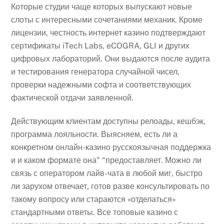
Которые студии чаще которых выпускают новые
слоты с интересными сочетаниями механик. Кроме
лицензии, честность интернет казино подтверждают
сертификаты iTech Labs, eCOGRA, GLI и других
цифровых лабораторий. Они выдаются после аудита
и тестирования генератора случайной чисел,
проверки надежными софта и соответствующих
фактической отдачи заявленной.
Действующим клиентам доступны релоады, кешбэк,
программа лояльности. Выясняем, есть ли а
конкретном онлайн-казино русскоязычная поддержка
и и каком формате она” “предоставляет. Можно ли
связь с оператором лайв-чата в любой миг, быстро
ли зарухом отвечает, готов разве консультировать по
такому вопросу или стараются «отделаться»
стандартными ответы. Все топовые казино с