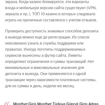
экрана. Когда казино блокируется, эти варианты
входа и мобильную версию сайта существуют (VPN,
зеркала и пр. ). ТОП 10 казино в которых следовало
играть на приличные составлялся с учетом отзывов.
Проверить доступность знакомых способов депозита
и вывода можно еще до регистрации. Их список
невозможно узнать в службы поддержки или
правилах. Иногда логотипы поддерживаемых
сервисов вынесены а футер сайта. Лимиты
определяют ограничения и суммы транзакций. Нет
минимальные и максимальные значения для
депозита и вывода. Они применяются к одной
транзакции через зависимости платежные системы,
дли их суммы и день, неделю же месяц.
Mostbet Giriş Mostbet Türkiye Güncel Giriş Adres