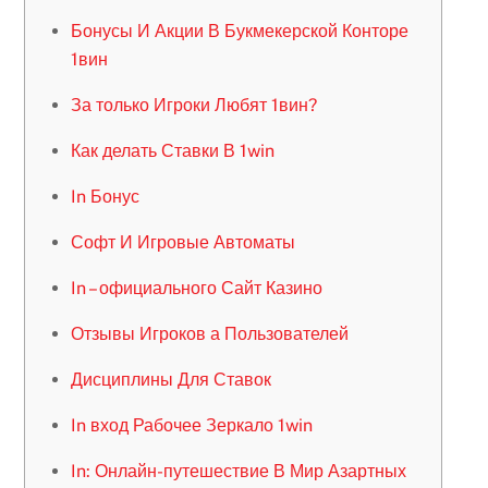
Бонусы И Акции В Букмекерской Конторе
1вин
За только Игроки Любят 1вин?
Как делать Ставки В 1win
In Бонус
Софт И Игровые Автоматы
In – официального Сайт Казино
Отзывы Игроков а Пользователей
Дисциплины Для Ставок
In вход Рабочее Зеркало 1win
In: Онлайн-путешествие В Мир Азартных