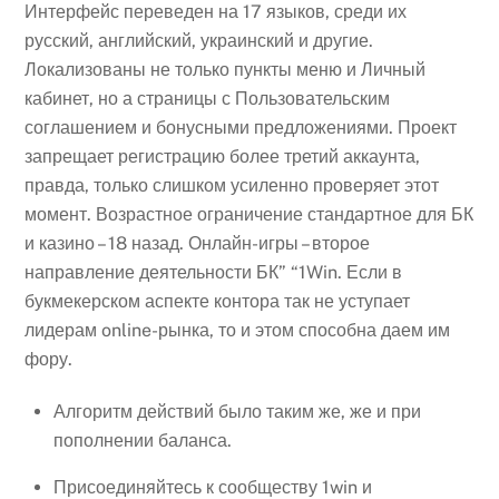
Интерфейс переведен на 17 языков, среди их
русский, английский, украинский и другие.
Локализованы не только пункты меню и Личный
кабинет, но а страницы с Пользовательским
соглашением и бонусными предложениями. Проект
запрещает регистрацию более третий аккаунта,
правда, только слишком усиленно проверяет этот
момент. Возрастное ограничение стандартное для БК
и казино – 18 назад. Онлайн-игры – второе
направление деятельности БК” “1Win. Если в
букмекерском аспекте контора так не уступает
лидерам online-рынка, то и этом способна даем им
фору.
Алгоритм действий было таким же, же и при
пополнении баланса.
Присоединяйтесь к сообществу 1win и