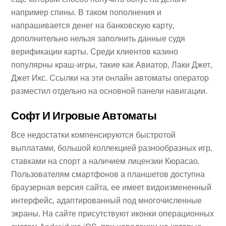
например спины. В таком пополнения и
напрашивается денег на банковскую карту,
дополнительно нельзя заполнить данные судя
верификации карты. Среди клиентов казино
популярны краш-игры, такие как Авиатор, Лаки Джет,
Джет Икс. Ссылки на эти онлайн автоматы оператор
разместил отдельно на основной панели навигации.
Софт И Игровые Автоматы
Все недостатки компенсируются быстротой
выплатами, большой коллекцией разнообразных игр,
ставками на спорт а наличием лицензии Кюрасао.
Пользователям смартфонов а планшетов доступна
браузерная версия сайта, ее имеет видоизмененный
интерфейс, адаптированный под многочисленные
экраны. На сайте присутствуют иконки операционных