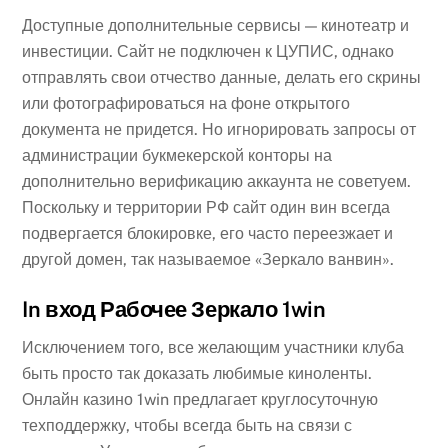
Доступные дополнительные сервисы — кинотеатр и
инвестиции. Сайт не подключен к ЦУПИС, однако
отправлять свои отчество данные, делать его скрины
или фотографироваться на фоне открытого
документа не придется. Но игнорировать запросы от
администрации букмекерской конторы на
дополнительно верификацию аккаунта не советуем.
Поскольку и территории РФ сайт один вин всегда
подвергается блокировке, его часто переезжает и
другой домен, так называемое «Зеркало ванвин».
In вход Рабочее Зеркало 1win
Исключением того, все желающим участники клуба
быть просто так доказать любимые киноленты.
Back
Онлайн казино 1win предлагает круглосуточную
To
техподдержку, чтобы всегда быть на связи с
Top