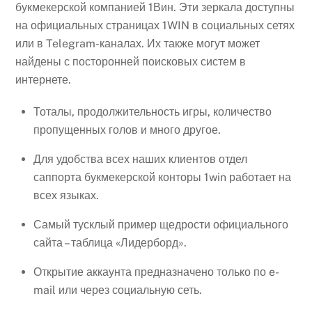
букмекерской компанией 1Вин. Эти зеркала доступны
на официальных страницах 1WIN в социальных сетях
или в Telegram-каналах. Их также могут может
найдены с посторонней поисковых систем в
интернете.
Тоталы, продолжительность игры, количество
пропущенных голов и много другое.
Для удобства всех наших клиентов отдел
саппорта букмекерской конторы 1win работает на
всех языках.
Самый тусклый пример щедрости официального
сайта – таблица «Лидерборд».
Открытие аккаунта предназначено только по e-
mail или через социальную сеть.