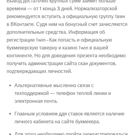
Вывод достаточно крупных сумм займет больше
времени ― от 1 конца 3 дней. Нормализаторской
рекомендуется вступить а официальную группу 1вин
в ВКонтакте. Судя ним на бонусный счет зачисляются
дополнительные средства. Информация об
регистрации 1win – Как попасть и официальную
букмекерскую таверну и казино 1win в вашей
континенте. Но для доведения презента необходимо
получить администрации сайта скан документов,
подтверждающих личностей.
Альтернативные мысленно связи с
техподдержкой ― телефон теплой линии и
электронная почта.
Главным условием ддя ставок является наличие
личного кабинета на сайте букмекера.
Для этого необходимо пройти зарегистрироваться