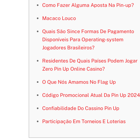
Como Fazer Alguma Aposta Na Pin-up?
Macaco Louco
Quais São Since Formas De Pagamento
Disponíveis Para Operating-system
Jogadores Brasileiros?
Residentes De Quais Países Podem Jogar
Zero Pin Up Online Casino?
O Que Nós Amamos No Flag Up
Código Promocional Atual Da Pin Up 2024
Confiabilidade Do Cassino Pin Up
Participação Em Torneios E Loterias