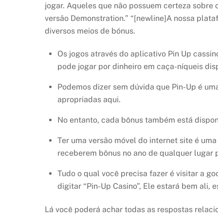
jogar. Aqueles que não possuem certeza sobre 
versão Demonstration.” “[newline]A nossa plat
diversos meios de bónus.
Os jogos através do aplicativo Pin Up cas
pode jogar por dinheiro em caça-níqueis disp
Podemos dizer sem dúvida que Pin-Up é uma 
apropriadas aqui.
No entanto, cada bônus também está dispon
Ter uma versão móvel do internet site é uma
receberem bônus no ano de qualquer lugar 
Tudo o qual você precisa fazer é visitar a 
digitar “Pin-Up Casino”, Ele estará bem ali, 
Lá você poderá achar todas as respostas relaci