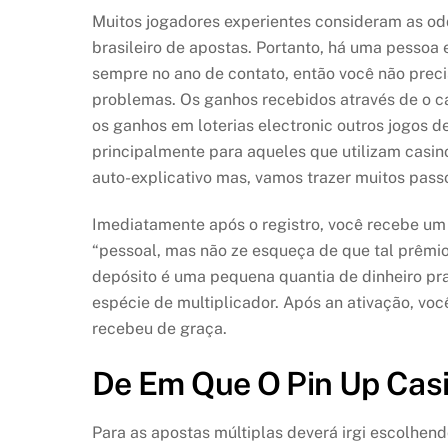
Muitos jogadores experientes consideram as o
brasileiro de apostas. Portanto, há uma pessoa
sempre no ano de contato, então você não prec
problemas. Os ganhos recebidos através de o c
os ganhos em loterias electronic outros jogos de
principalmente para aqueles que utilizam casino 
auto-explicativo mas, vamos trazer muitos pass
Imediatamente após o registro, você recebe um
“pessoal, mas não ze esqueça de que tal prêmio
depósito é uma pequena quantia de dinheiro pr
espécie de multiplicador. Após an ativação, voc
recebeu de graça.
De Em Que O Pin Up Cas
Para as apostas múltiplas deverá irgi escolhend