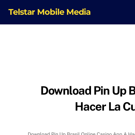
Skip
Telstar Mobile Media
to
content
Download Pin Up Br
Hacer La Cu
Download Pin Up Brasil️ Online Casino App A Hac