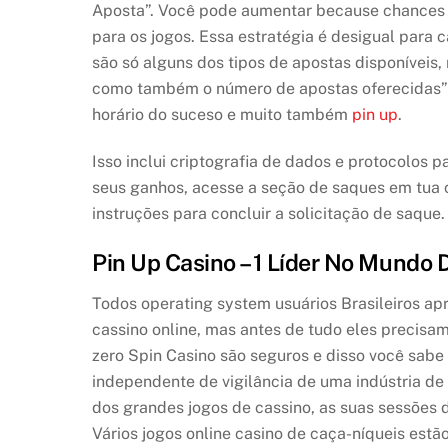
Aposta”. Você pode aumentar because chances 
para os jogos. Essa estratégia é desigual para 
são só alguns dos tipos de apostas disponíveis,
como também o número de apostas oferecidas” “
horário do suceso e muito também
pin up
.
Isso inclui criptografia de dados e protocolos 
seus ganhos, acesse a seção de saques em tua 
instruções para concluir a solicitação de saque.
Pin Up Casino – 1 Líder No Mundo
Todos operating system usuários Brasileiros a
cassino online, mas antes de tudo eles precisam
zero Spin Casino são seguros e disso você sab
independente de vigilância de uma indústria de
dos grandes jogos de cassino, as suas sessões 
Vários jogos online casino de caça-níqueis estão