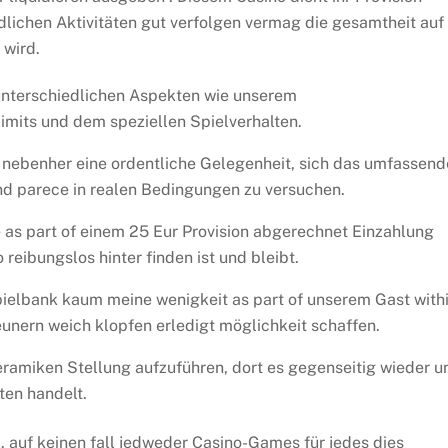
edlichen Aktivitäten gut verfolgen vermag die gesamtheit auf
 wird.
unterschiedlichen Aspekten wie unserem
imits und dem speziellen Spielverhalten.
n nebenher eine ordentliche Gelegenheit, sich das umfassend
nd parece in realen Bedingungen zu versuchen.
 as part of einem 25 Eur Provision abgerechnet Einzahlung
 reibungslos hinter finden ist und bleibt.
ielbank kaum meine wenigkeit as part of unserem Gast with
nern weich klopfen erledigt möglichkeit schaffen.
keramiken Stellung aufzuführen, dort es gegenseitig wieder u
ten handelt.
l. auf keinen fall jedweder Casino-Games für jedes dies