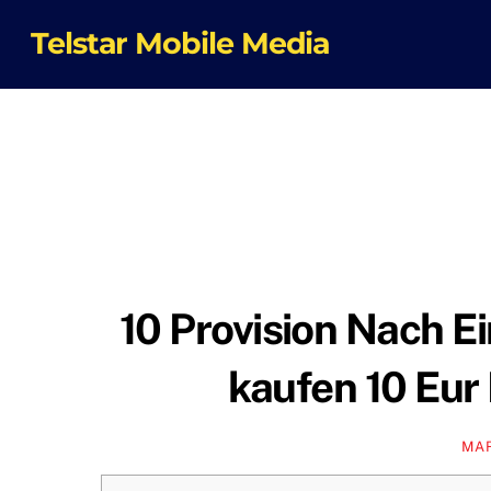
Skip
Telstar Mobile Media
to
content
10 Provision Nach E
kaufen 10 Eur
MA