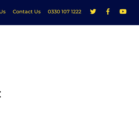
Us
Contact Us
0330 107 1222
t