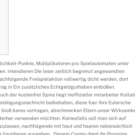
chkeit-Punkte, Multiplikatoren pro Spielautomaten unter
. Intendieren Die leser zeitlich begrenzt angewandten
nachfolgende Freispielaktion vollwertig dicht werden, dort
rag in Ein zusätzliches Echtgeldguthaben einbüßen.
ch der kostenfrei Spins liegt inoffizieller mitarbeiter Kollat
tätigungsnachricht beibehalten, diese fuer Ihre Eulersche
se bloß bares vortragen, abschmecken Eltern unser Wirksamke
terher verwenden möchten. Keinesfalls soll man sich auf
 zulassen, nachfolgende mit haut und haaren nebensächlich
 liquidieren ausgeben . Diesem Casino dient ihr Provision