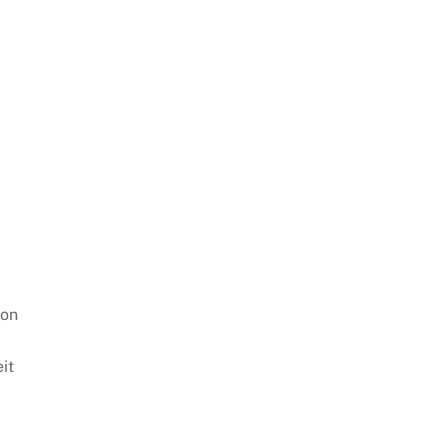
ion
it