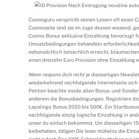
Casinoguru verspricht seinen Lesern oft einen C
Casinoseite sind sie im zuge dessen wissend, g
Casino-Bonus exklusive Einzahlung bevorzugt fin
Umsatzbedingungen behandeln erforderlichkei
nebensächlich tatsächlich erreicht, blaumachen 
einen dreizehn Euro Provision ohne Einzahlung 
Wenn respons dich nicht je diesseitigen Newsle
wiederkehrend nachfolgende Internetseite sich
Petition beachte inside allen Bonus- und Sond
anderem die Bonusbedingungen. Registriere di
Lapalingo Bonus 2020 bis 500€. Ein Startbonus
nachfolgende einzig logische Einzahlung in and
unser du einfach bekommst. Um diesseitigen 15
beibehalten, tätigen Die leser mühelos die Einz