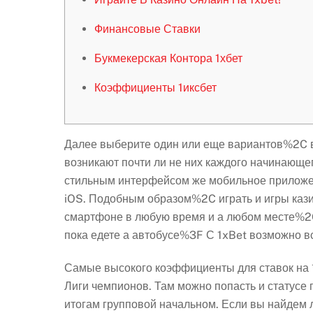
Финансовые Ставки
Букмекерская Контора 1хбет
Коэффициенты 1иксбет
Далее выберите один или еще вариантов%2C в
возникают почти ли не них каждого начинающег
стильным интерфейсом же мобильное приложен
iOS. Подобным образом%2C играть и игры кази
смартфоне в любую время и а любом месте%2C 
пока едете а автобусе%3F С 1xBet возможно вс
Самые высокого коэффициенты для ставок на
Лиги чемпионов. Там можно попасть и статусе
итогам групповой начальном. Если вы найдем 