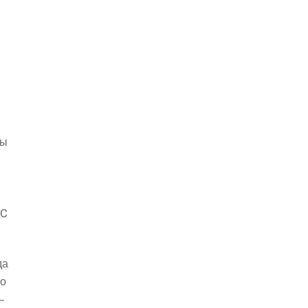
сы
2C
да
по
–