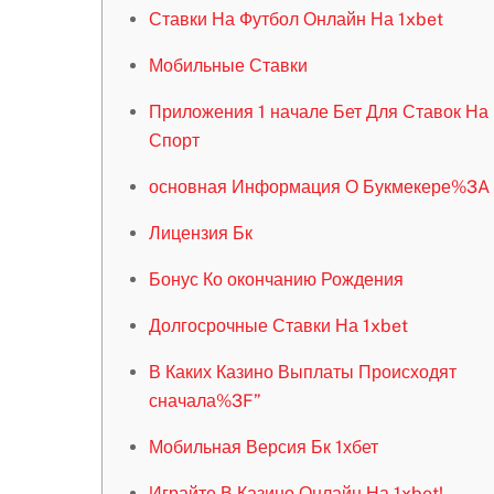
Ставки На Футбол Онлайн На 1xbet
Мобильные Ставки
Приложения 1 начале Бет Для Ставок На
Спорт
основная Информация О Букмекере%3A
Лицензия Бк
Бонус Ко окончанию Рождения
Долгосрочные Ставки На 1xbet
В Каких Казино Выплаты Происходят
сначала%3F”
Мобильная Версия Бк 1хбет
Играйте В Казино Онлайн На 1xbet!