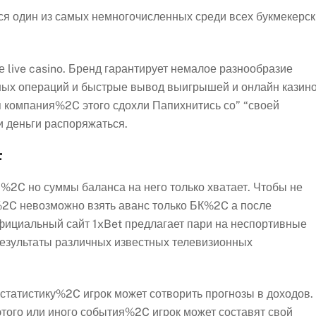
тся один из самых немногочисленных среди всех букмекерск
е live casino. Бренд гарантирует немалое разнообразие
ых операций и быстрые вывод выигрышей и онлайн казино
 компания%2C этого сдохли Папихнитись со” “своей
 деньги распоряжаться.
F
%2C но суммы баланса на него только хватает. Чтобы не
%2C невозможно взять аванс только БК%2C а после
официальный сайт 1xBet предлагает пари на неспортивные
результаты различных известных телевизионных
статистику%2C игрок может сотворить прогнозы в доходов.
этого или иного события%2C игрок может составят свой