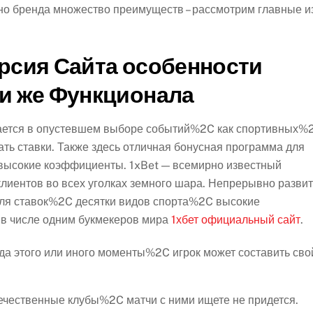
ино бренда множество преимуществ – рассмотрим главные и
рсия Сайта особенности
и же Функционала
чается в опустевшем выборе событий%2C как спортивных%
ть ставки. Также здесь отличная бонусная программа для
 высокие коэффициенты. 1xBet — всемирно известный
лиентов во всех уголках земного шара. Непрерывно разви
ля ставок%2C десятки видов спорта%2C высокие
 в числе одним букмекеров мира
1хбет официальный сайт
.
да этого или иного моменты%2C игрок может составить сво
течественные клубы%2C матчи с ними ищете не придется.