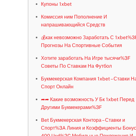
Купоны 1xbet
Комиссия ним Пополнение И
напрашивающийся Средств
💰как невозможно Заработать С 1xbet%3
Прогнозы На Спортивные События
Хотите заработать На Игре тысячи%3F
Советы По Ставкам На Футбол
Букмекерская Компания 1xbet – Ставки Н
Спорт Онлайн
➦➦ Какие возможность У Бк 1xbet Перед
Другими Букмекерами%3F
Bet Букмекерская Контора – Ставки и
Спорт%3A Линия и Коэффициенты Бону
400 Usd%2C Мобильные Приложения И