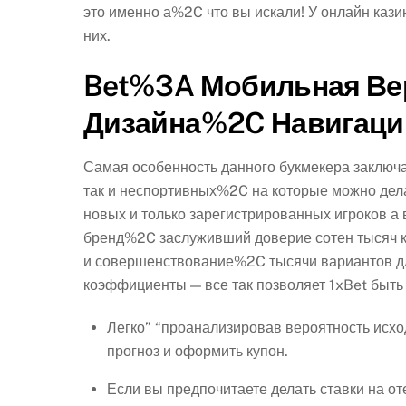
это именно а%2C что вы искали! У онлайн каз
них.
Bet%3A Мобильная Ве
Дизайна%2C Навигаци
Самая особенность данного букмекера заклю
так и неспортивных%2C на которые можно дела
новых и только зарегистрированных игроков а
бренд%2C заслуживший доверие сотен тысяч к
и совершенствование%2C тысячи вариантов д
коэффициенты — все так позволяет 1xBet быть
Легко” “проанализировав вероятность исхо
прогноз и оформить купон.
Если вы предпочитаете делать ставки на о