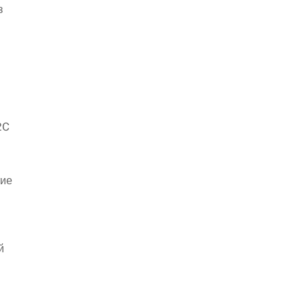
з
2C
тие
й