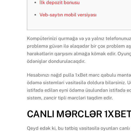
İlk depozit bonusu
Veb-saytın mobil versiyası
Kompüterinizi qurmağa və ya yalnız telefonunuz
problemə güvən ilə əlaqədar bir çox problem aş
hərəkətlərin qarşısını almağa kömək edir. Oyun
ödənişlər dondurulacaqdır.
Hesabınızı nəğd pulla 1xBet mərc qəbulu məntəq
ödəmə sistemləri vasitəsilə doldura bilərsiniz
istifadə edilən eyni ödəmə üsulundan istifadə 
sistem, zəncir tipli mərcləri təqdim edir.
CANLI MƏRCLƏR 1XBET
Qeyd edək ki, bu tətbiq vasitəsilə oyunları canlı 