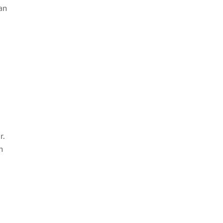
an
r.
n