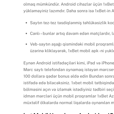
olmaq mümkündür. Android cihazlar üçün 1xBet m
yükləməyiniz lazımdır. Daha sonra isə 1xBet-in A
Saytın tez-tez təsdiqlənmiş təhlükəsizlik ko
Canlı – bunlar artıq davam edən matçlardır, 
Veb-saytın aşağı qismindəki mobil proqramla
üzərinə klikləyərək, 1xBet mobil apk -ni yukle
Eynən Android istifadəçiləri kimi, iPad və iPhon
Mərc saytı telefondan oynamaq istəyən mərcsevə
100 dollara qədər bonus əldə edin Bundan sonra,
istifadə edə biləcəksiniz. 1xbet mobil tətbiqində
bölməsini açın və izləmək istədiyiniz tədbiri se
idman mərcləri üçün mobil proqramlar 1xBet Azə
müxtəlif ölkələrdə normal liqalarda oynanılan m