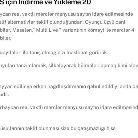
S için İndirme ve Yükleme 20
ycan real vaxtlı mərclər menyusu saytın idarə edilməsində
if alternativlər təklif olunduğundan, Oyunçu üzvü canlı
bilər. Məsələn,” Multi Live ” variantının köməyi ilə mərclər 4
bilər.
aydaları ilə tanış olmağınızı məsləhət görürük.
yuları tənzimləmək, silkələyərək bölmələri açmaq kimi əla
.
yyən edilir və erkən nağdlaşdırmanın qəbul edildiyi anda b
ıdır.
rbaycan real vaxtlı mərclər menyusu saytın idarə edilməsin
ullarının təklif olunması sizə bu çatışmazlığı hiss