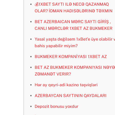
💰1XBET SAYTI ILƏ NECƏ QAZANMAQ
OLAR? İDMAN HADISƏLƏRINƏ TƏXMIN
BET AZERBAICAN MƏRC SAYTI GİRİŞ ,
CANLI MƏRCLƏR 1XBET AZ BUKMEKER
Yasal yaşta değilsem 1xBet’e üye olabilir 
bahis yapabilir miyim?
BUKMEKER KOMPANİYASI 1XBET AZ
BET AZ BUKMEKER KOMPANIYASI NƏYƏ
ZƏMANƏT VERIR?
Hər ay qeyri-adi kazino təşviqləri
AZERBAYCAN SAYTININ QAYDALARI
Depozit bonusu yoxdur