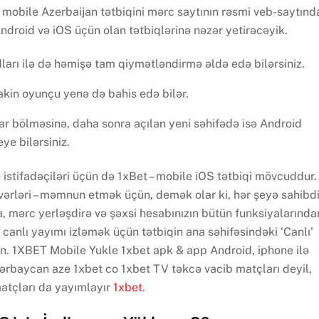
obile Azerbaijan tətbiqini mərc saytının rəsmi veb-saytınd
ndroid və iOS üçün olan tətbiqlərinə nəzər yetirəcəyik.
dları ilə də həmişə tam qiymətləndirmə əldə edə bilərsiniz.
lakin oyunçu yenə də bahis edə bilər.
r bölməsinə, daha sonra açılan yeni səhifədə isə Android
ye bilərsiniz.
e istifadəçiləri üçün də 1xBet – mobile iOS tətbiqi mövcuddur.
rləri – məmnun etmək üçün, demək olar ki, hər şeyə sahibdi
 mərc yerləşdirə və şəxsi hesabınızın bütün funksiyalarında
 canlı yayımı izləmək üçün tətbiqin ana səhifəsindəki ‘Canlı’
çin. 1XBET Mobile Yukle 1xbet apk & app Android, iphone ilə
rbaycan aze 1xbet co 1xbet TV təkcə vacib matçları deyil,
atçları da yayımlayır
1xbet
.