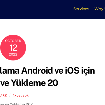
Services
Why 
OCTOBER
12
2022
lama Android ve iOS için
 ve Yükleme 20
1xbet apk
ARK
rme ve Yükleme 202