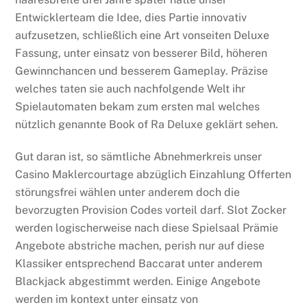
Entwicklerteam die Idee, dies Partie innovativ
aufzusetzen, schließlich eine Art vonseiten Deluxe
Fassung, unter einsatz von besserer Bild, höheren
Gewinnchancen und besserem Gameplay. Präzise
welches taten sie auch nachfolgende Welt ihr
Spielautomaten bekam zum ersten mal welches
nützlich genannte Book of Ra Deluxe geklärt sehen.
Gut daran ist, so sämtliche Abnehmerkreis unser
Casino Maklercourtage abzüglich Einzahlung Offerten
störungsfrei wählen unter anderem doch die
bevorzugten Provision Codes vorteil darf. Slot Zocker
werden logischerweise nach diese Spielsaal Prämie
Angebote abstriche machen, perish nur auf diese
Klassiker entsprechend Baccarat unter anderem
Blackjack abgestimmt werden. Einige Angebote
werden im kontext unter einsatz von