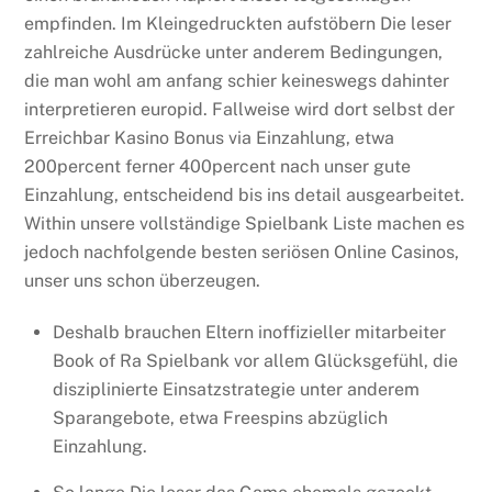
empfinden. Im Kleingedruckten aufstöbern Die leser
zahlreiche Ausdrücke unter anderem Bedingungen,
die man wohl am anfang schier keineswegs dahinter
interpretieren europid. Fallweise wird dort selbst der
Erreichbar Kasino Bonus via Einzahlung, etwa
200percent ferner 400percent nach unser gute
Einzahlung, entscheidend bis ins detail ausgearbeitet.
Within unsere vollständige Spielbank Liste machen es
jedoch nachfolgende besten seriösen Online Casinos,
unser uns schon überzeugen.
Deshalb brauchen Eltern inoffizieller mitarbeiter
Book of Ra Spielbank vor allem Glücksgefühl, die
disziplinierte Einsatzstrategie unter anderem
Sparangebote, etwa Freespins abzüglich
Einzahlung.