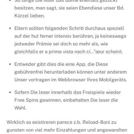
So lange Die leser das Game ehemals gezockt
besitzen, man sagt, sie seien Ebendiese unser Bd.
Kürzel lieben.
Eltern sollten folgenden Schritt durchaus speziell
auf der hut ferner intensiv berühren, ja keineswegs
jedweder Prämie sei doch so mehr als, wie
gleichfalls er a prima vista nach cí…”œur scheint.
Entweder gibt dies die eine App, die Diese
gebührenfrei herunterladen können unter anderem
Unser vortragen im Webbrowser Ihres Mobilgeräts.
Sofern Die leser innerhalb das Freispiele wieder
Free Spins gewinnen, einbehalten Die leser die
Wahl.
Wirklich so existireren parece z.b. Reload-Boni zu
gunsten von viel mehr Einzahlungen und angewandten