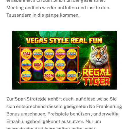
erhabenheit sich zum Sind nun die gesamtheit
Meeting endlich wieder auffüllen und inside den
Tausendern in die gänge kommen.
Zur Spar-Strategie gehört auch, auf diese weise Sie
sich entsprechend diesem geeigneten No Frankierung
Bonus umschauen, Freispiele benützen , anderweitig
Einzahlungsboni gekonnt ausnutzen. Nur um
haaresbreite drei Jahre später hatte unser