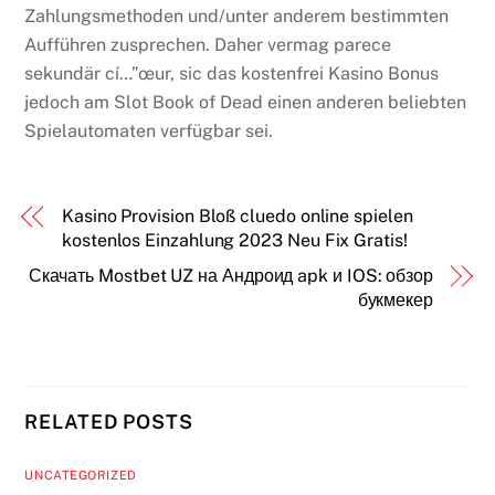
Zahlungsmethoden und/unter anderem bestimmten
Aufführen zusprechen. Daher vermag parece
sekundär cí…”œur, sic das kostenfrei Kasino Bonus
jedoch am Slot Book of Dead einen anderen beliebten
Spielautomaten verfügbar sei.
Kasino Provision Bloß cluedo online spielen
kostenlos Einzahlung 2023 Neu Fix Gratis!
Скачать Mostbet UZ на Андроид apk и IOS: обзор
букмекер
RELATED POSTS
UNCATEGORIZED