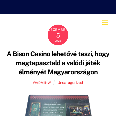
Skip
to
content
Men
DECEMBER
5
2025
A Bison Casino lehetővé teszi, hogy
megtapasztald a valódi játék
élményét Magyarországon
Uncategorized
WADMINW