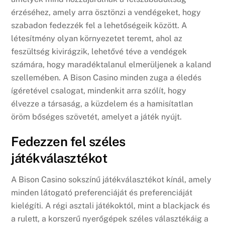
érzéséhez, amely arra ösztönzi a vendégeket, hogy
szabadon fedezzék fel a lehetőségeik között. A
létesítmény olyan környezetet teremt, ahol az
feszültség kivirágzik, lehetővé téve a vendégek
számára, hogy maradéktalanul elmerüljenek a kaland
szellemében. A Bison Casino minden zuga a éledés
ígéretével csalogat, mindenkit arra szólít, hogy
élvezze a társaság, a küzdelem és a hamisítatlan
öröm bőséges szövetét, amelyet a játék nyújt.
Fedezzen fel széles
játékválasztékot
A Bison Casino sokszínű játékválasztékot kínál, amely
minden látogató preferenciáját és preferenciáját
kielégíti. A régi asztali játékoktól, mint a blackjack és
a rulett, a korszerű nyerőgépek széles választékáig a