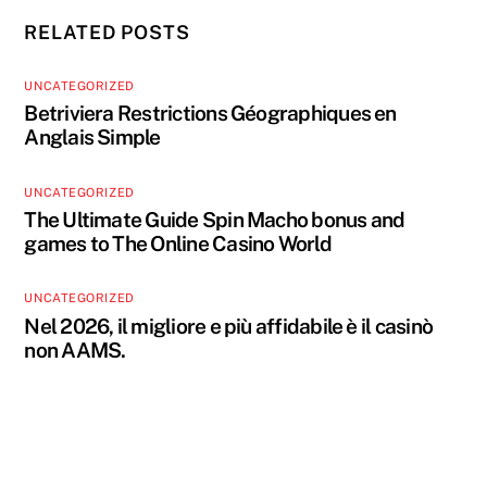
RELATED POSTS
UNCATEGORIZED
Betriviera Restrictions Géographiques en
Anglais Simple
UNCATEGORIZED
The Ultimate Guide Spin Macho bonus and
games to The Online Casino World
UNCATEGORIZED
Nel 2026, il migliore e più affidabile è il casinò
non AAMS.