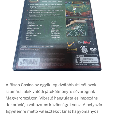
A Bison Casino az egyik legkiválóbb úti cél azok
számára, akik valódi játékélményre sóvárognak
Magyarországon. Vibráló hangulata és impozáns
dekorációja változatos közönséget vonz. A helyszín
figyelemre méltó választékot kínál hagyományos