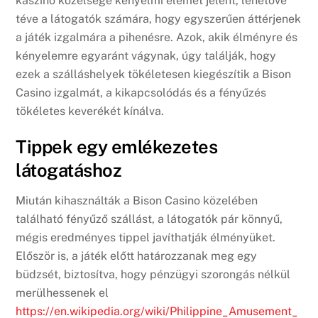
kaszinó közelsége kényelmi elemet jelent, lehetővé
téve a látogatók számára, hogy egyszerűen áttérjenek
a játék izgalmára a pihenésre. Azok, akik élményre és
kényelemre egyaránt vágynak, úgy találják, hogy
ezek a szálláshelyek tökéletesen kiegészítik a Bison
Casino izgalmát, a kikapcsolódás és a fényűzés
tökéletes keverékét kínálva.
Tippek egy emlékezetes
látogatáshoz
Miután kihasználták a Bison Casino közelében
található fényűző szállást, a látogatók pár könnyű,
mégis eredményes tippel javíthatják élményüket.
Először is, a játék előtt határozzanak meg egy
büdzsét, biztosítva, hogy pénzügyi szorongás nélkül
merülhessenek el
https://en.wikipedia.org/wiki/Philippine_Amusement_