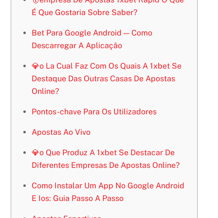
É Que Gostaria Sobre Saber?
Bet Para Google Android — Como
Descarregar A Aplicação
💎o La Cual Faz Com Os Quais A 1xbet Se
Destaque Das Outras Casas De Apostas
Online?
Pontos-chave Para Os Utilizadores
Apostas Ao Vivo
💎o Que Produz A 1xbet Se Destacar De
Diferentes Empresas De Apostas Online?
Como Instalar Um App No Google Android
E Ios: Guia Passo A Passo