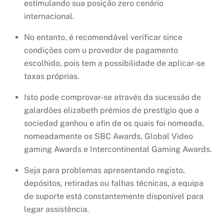
estimulando sua posição zero cenário
internacional.
No entanto, é recomendável verificar since
condições com u provedor de pagamento
escolhido, pois tem a possibilidade de aplicar-se
taxas próprias.
Isto pode comprovar-se através da sucessão de
galardões elizabeth prémios de prestígio que a
sociedad ganhou e afin de os quais foi nomeada,
nomeadamente os SBC Awards, Global Video
gaming Awards e Intercontinental Gaming Awards.
Seja para problemas apresentando registo,
depósitos, retiradas ou falhas técnicas, a equipa
de suporte está constantemente disponível para
legar assistência.