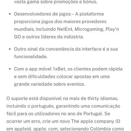
vasta gama sobre promoções e bónus.
Desenvolvedores de jogos – A plataforma
proporciona jogos dos maiores provedores
mundiais, incluindo NetEnt, Microgaming, Play’n
GO e outros líderes da indústria.
Outro sinal da conveniência da interface é a sua
funcionalidade.
Com a app móvel 1xBet, os clientes podem rápida
e sem dificuldades colocar apostas em uma
grande variedade sobre eventos.
O suporte está disponível na mais de thirty idiomas,
incluindo o português, garantindo uma comunicação
fácil para os utilizadores no ano de Portugal. Se
ocorrer um erro, crie um novo The apple company ID
em appleid. apple. com, selecionando Colômbia como