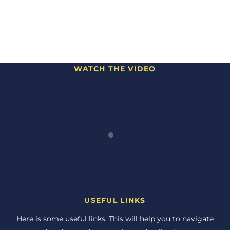
WATCH THE VIDEO
USEFUL LINKS
Here is some useful links. This will help you to navigate