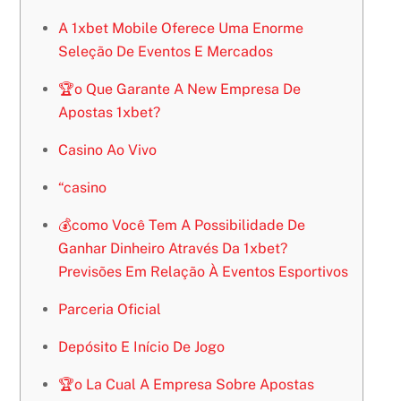
A 1xbet Mobile Oferece Uma Enorme
Seleção De Eventos E Mercados
🏆o Que Garante A New Empresa De
Apostas 1xbet?
Casino Ao Vivo
“casino
💰como Você Tem A Possibilidade De
Ganhar Dinheiro Através Da 1xbet?
Previsões Em Relação À Eventos Esportivos
Parceria Oficial
Depósito E Início De Jogo
🏆o La Cual A Empresa Sobre Apostas