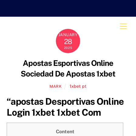
Skip
to
content
Men
JANUARY
28
2025
Apostas Esportivas Online
Sociedad De Apostas 1xbet
1xbet pt
MARK
“apostas Desportivas Online
Login 1xbet 1xbet Com
Content