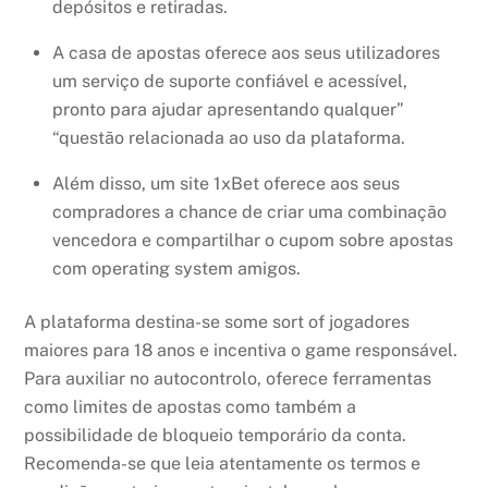
depósitos e retiradas.
A casa de apostas oferece aos seus utilizadores
um serviço de suporte confiável e acessível,
pronto para ajudar apresentando qualquer”
“questão relacionada ao uso da plataforma.
Além disso, um site 1xBet oferece aos seus
compradores a chance de criar uma combinação
vencedora e compartilhar o cupom sobre apostas
com operating system amigos.
A plataforma destina-se some sort of jogadores
maiores para 18 anos e incentiva o game responsável.
Para auxiliar no autocontrolo, oferece ferramentas
como limites de apostas como também a
possibilidade de bloqueio temporário da conta.
Recomenda-se que leia atentamente os termos e