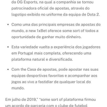
da OG Esports, na qual a companhia se tornou
patrocinadora oficial de apostas, através do
logotipo exibido no uniforme da equipa de Dota 2.
Como uma das principais empresas de apostas do
mundo, a new 1xBet oferece some sort of todos a
oportunidade de ganhar muito dinheiro.
Esta variedade vuelta a experiência dos jogadores
em Portugal mais completa, oferecendo uma
plataforma natural e diversificada.
Com the Casa de apostas, pode apostar nas suas
equipas desportivas favoritas e acompanhar aos
jogos ao vivo a fastidiar de qualquer local do
mundo.
Em julho de 2019,” “some sort of plataforma firmou
um acordo de parceria com o clube de futebol