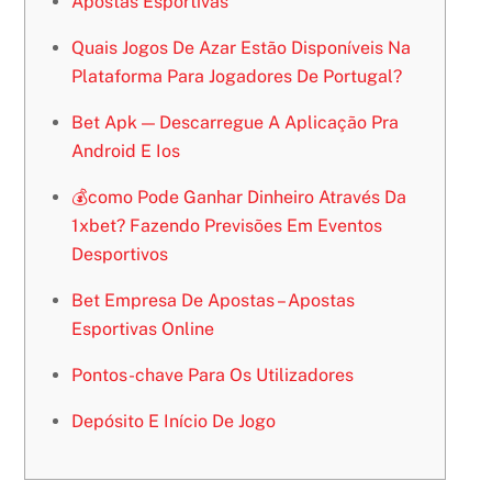
Apostas Esportivas
Quais Jogos De Azar Estão Disponíveis Na
Plataforma Para Jogadores De Portugal?
Bet Apk — Descarregue A Aplicação Pra
Android E Ios
💰como Pode Ganhar Dinheiro Através Da
1xbet? Fazendo Previsões Em Eventos
Desportivos
Bet Empresa De Apostas – Apostas
Esportivas Online
Pontos-chave Para Os Utilizadores
Depósito E Início De Jogo