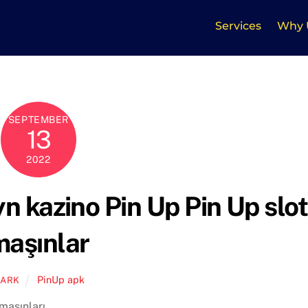
Services
Why 
SEPTEMBER
13
2022
 kazino Pin Up Pin Up slot
maşınlar
PinUp apk
ARK
maşınları