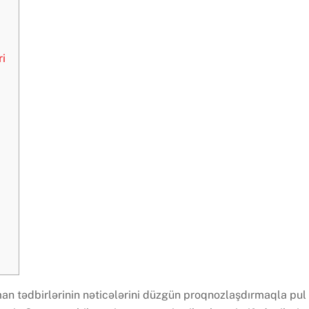
ri
man tədbirlərinin nəticələrini düzgün proqnozlaşdırmaqla pul