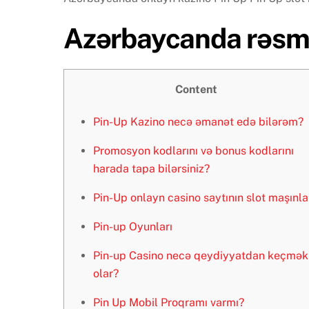
Azərbaycanda rəsmi
Content
Pin-Up Kazino necə əmanət edə bilərəm?
Promosyon kodlarını və bonus kodlarını
harada tapa bilərsiniz?
Pin-Up onlayn casino saytının slot maşınla
Pin-up Oyunları
Pin-up Casino necə qeydiyyatdan keçmək
olar?
Pin Up Mobil Proqramı varmı?