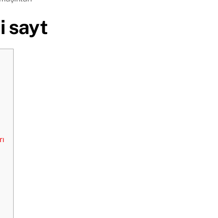
 sayt
rı