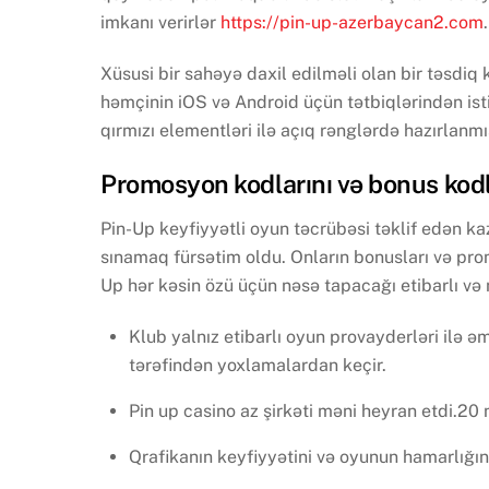
imkanı verirlər
https://pin-up-azerbaycan2.com
.
Xüsusi bir sahəyə daxil edilməli olan bir təsdiq
həmçinin iOS və Android üçün tətbiqlərindən istif
qırmızı elementləri ilə açıq rənglərdə hazırlanmı
Promosyon kodlarını və bonus kodla
Pin-Up keyfiyyətli oyun təcrübəsi təklif edən k
sınamaq fürsətim oldu. Onların bonusları və pro
Up hər kəsin özü üçün nəsə tapacağı etibarlı və
Klub yalnız etibarlı oyun provayderləri ilə 
tərəfindən yoxlamalardan keçir.
Pin up casino az şirkəti məni heyran etdi.20 n
Qrafikanın keyfiyyətini və oyunun hamarlığı