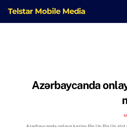
Skip
Telstar Mobile Media
to
content
Azərbaycanda onlayn
M
Azərbaycanda onlayn kazino Pin Up Pin Up slot 