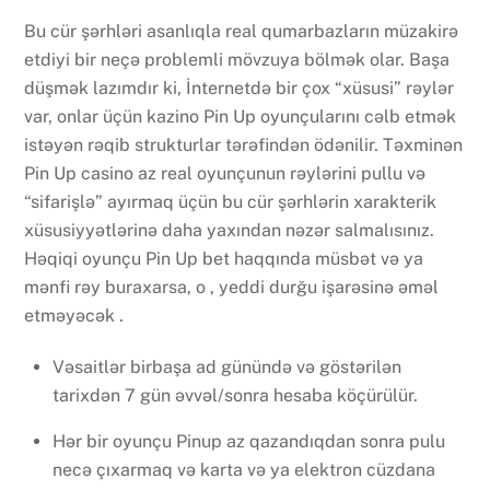
Bu cür şərhləri asanlıqla real qumarbazların müzakirə
etdiyi bir neçə problemli mövzuya bölmək olar. Başa
düşmək lazımdır ki, İnternetdə bir çox “xüsusi” rəylər
var, onlar üçün kazino Pin Up oyunçularını cəlb etmək
istəyən rəqib strukturlar tərəfindən ödənilir. Təxminən
Pin Up casino az real oyunçunun rəylərini pullu və
“sifarişlə” ayırmaq üçün bu cür şərhlərin xarakterik
xüsusiyyətlərinə daha yaxından nəzər salmalısınız.
Həqiqi oyunçu Pin Up bet haqqında müsbət və ya
mənfi rəy buraxarsa, o , yeddi durğu işarəsinə əməl
etməyəcək .
Vəsaitlər birbaşa ad günündə və göstərilən
tarixdən 7 gün əvvəl/sonra hesaba köçürülür.
Hər bir oyunçu Pinup az qazandıqdan sonra pulu
necə çıxarmaq və karta və ya elektron cüzdana