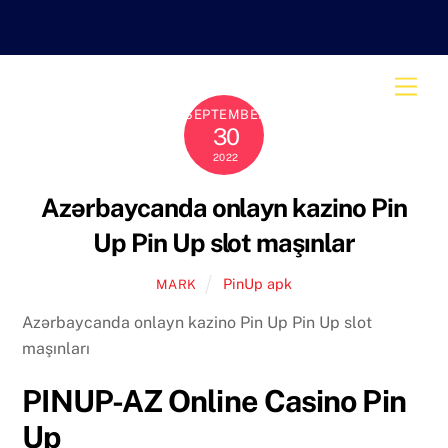
Skip
to
content
Men
SEPTEMBER
30
2022
Azərbaycanda onlayn kazino Pin
Up Pin Up slot maşınlar
PinUp apk
MARK
Azərbaycanda onlayn kazino Pin Up Pin Up slot
maşınları
PINUP-AZ Online Casino Pin
Up