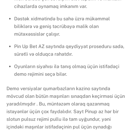
cihazlarda oynamaq imkanım var.
Dəstək xidmətində bu sahə üzrə mükəmməl
biliklərə və geniş təcrübəyə malik olan
mütəxəssislər çalışır.
Pin Up Bet AZ saytında qeydiyyat proseduru sadə,
sürətli və olduqca rahatdır.
Oyunların siyahısı ilə tanış olmaq üçün istifadəçi
demo rejimini seçə bilər.
Demo versiyalar qumarbazların kazino saytında
mövcud olan bütün maşınları sınaqdan keçirməsi üçün
yaradılmışdır . Bu, müntəzəm olaraq qazanmaq
istəyənlər üçün çox faydalıdır. Sayt Pinup az hər bir
slotun pulsuz rejimi pullu ilə tam uyğundur, yəni
içindəki maşınlar istifadəçinin pul üçün oynadığı