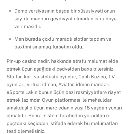
Demo versiyasının başqa bir xüsusiyyəti onun
saytda məcburi qeydiyyat olmadan istifadəyə
verilməsidir.
Mən burada çoxlu maraqlı slotlar tapdım və
bəxtimi sınamaq fürsətim oldu.
Pin-up casino nədir, hakkında ətraflı məlumat əldə
etmək üçün aşağıdaki cədvəldən baxa bilərsiniz.
Slotlar, kart və stolüstü oyunlar, Canlı Kazino, TV
oyunları, virtual idman, Aviator, idman mərcləri,
eSports Lakin bunun üçün bəzi rəsmiyyətlərə riayət
etmək lazımdır. Oyun platforması ilə məhsuldar
əməkdaşlıq üçün mərc edənin yaşı 18 yaşdan yuxarı
olmalıdır. Sonra, sistem tərəfindən yaradılan e-
poçtdakı keçiddən istifadə edərək bu məlumatları
təsdiqləməlisiniz.