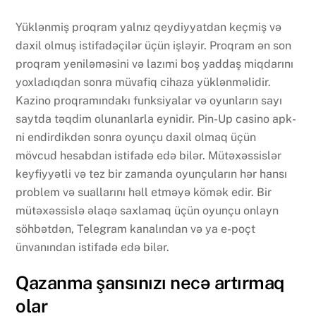
Yüklənmiş proqram yalnız qeydiyyatdan keçmiş və
daxil olmuş istifadəçilər üçün işləyir. Proqram ən son
proqram yeniləməsini və lazımi boş yaddaş miqdarını
yoxladıqdan sonra müvafiq cihaza yüklənməlidir.
Kazino proqramındakı funksiyalar və oyunların sayı
saytda təqdim olunanlarla eynidir. Pin-Up casino apk-
ni endirdikdən sonra oyunçu daxil olmaq üçün
mövcud hesabdan istifadə edə bilər. Mütəxəssislər
keyfiyyətli və tez bir zamanda oyunçuların hər hansı
problem və suallarını həll etməyə kömək edir. Bir
mütəxəssislə əlaqə saxlamaq üçün oyunçu onlayn
söhbətdən, Telegram kanalından və ya e-poçt
ünvanından istifadə edə bilər.
Qazanma şansınızı necə artırmaq
olar