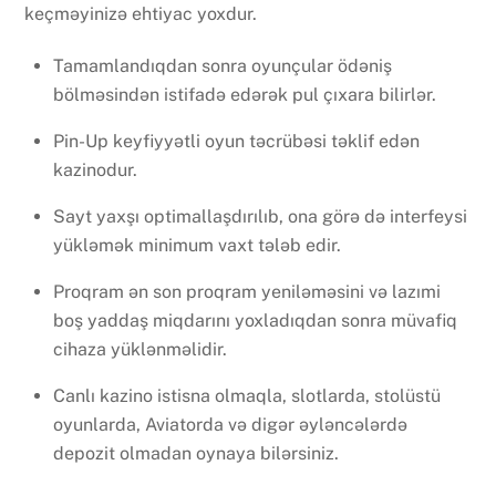
keçməyinizə ehtiyac yoxdur.
Tamamlandıqdan sonra oyunçular ödəniş
bölməsindən istifadə edərək pul çıxara bilirlər.
Pin-Up keyfiyyətli oyun təcrübəsi təklif edən
kazinodur.
Sayt yaxşı optimallaşdırılıb, ona görə də interfeysi
yükləmək minimum vaxt tələb edir.
Proqram ən son proqram yeniləməsini və lazımi
boş yaddaş miqdarını yoxladıqdan sonra müvafiq
cihaza yüklənməlidir.
Canlı kazino istisna olmaqla, slotlarda, stolüstü
oyunlarda, Aviatorda və digər əyləncələrdə
Back
depozit olmadan oynaya bilərsiniz.
To
Top