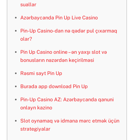
suallar
Azərbaycanda Pin Up Live Casino
Pin-Up Casino-dan nə qədər pul çıxarmaq
olar?
Pin Up Casino online – ​​ən yaxşı slot və
bonusların nəzərdən keçirilməsi
Rəsmi sayt Pin Up
Burada app download Pin Up
Pin-Up Casino AZ: Azərbaycanda qanuni
onlayn kazino
Slot oynamaq və idmana mərc etmək üçün
strategiyalar