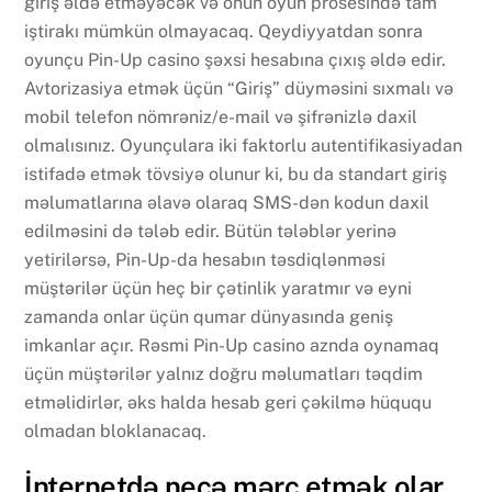
giriş əldə etməyəcək və onun oyun prosesində tam
iştirakı mümkün olmayacaq. Qeydiyyatdan sonra
oyunçu Pin-Up casino şəxsi hesabına çıxış əldə edir.
Avtorizasiya etmək üçün “Giriş” düyməsini sıxmalı və
mobil telefon nömrəniz/e-mail və şifrənizlə daxil
olmalısınız. Oyunçulara iki faktorlu autentifikasiyadan
istifadə etmək tövsiyə olunur ki, bu da standart giriş
məlumatlarına əlavə olaraq SMS-dən kodun daxil
edilməsini də tələb edir. Bütün tələblər yerinə
yetirilərsə, Pin-Up-da hesabın təsdiqlənməsi
müştərilər üçün heç bir çətinlik yaratmır və eyni
zamanda onlar üçün qumar dünyasında geniş
imkanlar açır. Rəsmi Pin-Up casino aznda oynamaq
üçün müştərilər yalnız doğru məlumatları təqdim
etməlidirlər, əks halda hesab geri çəkilmə hüququ
olmadan bloklanacaq.
İnternetdə necə mərc etmək olar