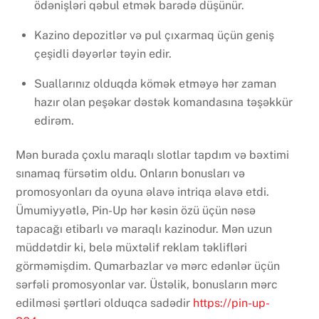
ödənişləri qəbul etmək barədə düşünür.
Kazino depozitlər və pul çıxarmaq üçün geniş
çeşidli dəyərlər təyin edir.
Suallarınız olduqda kömək etməyə hər zaman
hazır olan peşəkar dəstək komandasına təşəkkür
edirəm.
Mən burada çoxlu maraqlı slotlar tapdım və bəxtimi
sınamaq fürsətim oldu. Onların bonusları və
promosyonları da oyuna əlavə intriqa əlavə etdi.
Ümumiyyətlə, Pin-Up hər kəsin özü üçün nəsə
tapacağı etibarlı və maraqlı kazinodur. Mən uzun
müddətdir ki, belə müxtəlif reklam təklifləri
görməmişdim. Qumarbazlar və mərc edənlər üçün
sərfəli promosyonlar var. Üstəlik, bonusların mərc
edilməsi şərtləri olduqca sadədir
https://pin-up-