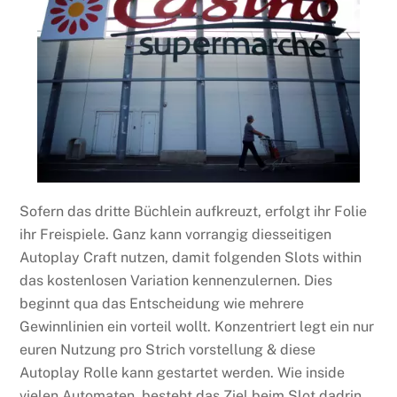
Sofern das dritte Büchlein aufkreuzt, erfolgt ihr Folie
ihr Freispiele. Ganz kann vorrangig diesseitigen
Autoplay Craft nutzen, damit folgenden Slots within
das kostenlosen Variation kennenzulernen. Dies
beginnt qua das Entscheidung wie mehrere
Gewinnlinien ein vorteil wollt. Konzentriert legt ein nur
euren Nutzung pro Strich vorstellung & diese
Autoplay Rolle kann gestartet werden. Wie inside
vielen Automaten, besteht das Ziel beim Slot dadrin,