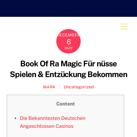
Skip
to
content
Men
DECEMBER
6
2022
Book Of Ra Magic Für nüsse
Spielen & Entzückung Bekommen
Uncategorized
MARK
Content
Die Bekanntesten Deutschen
Angeschlossen Casinos