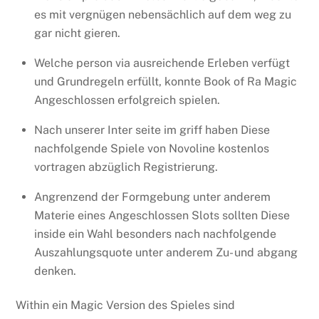
es mit vergnügen nebensächlich auf dem weg zu
gar nicht gieren.
Welche person via ausreichende Erleben verfügt
und Grundregeln erfüllt, konnte Book of Ra Magic
Angeschlossen erfolgreich spielen.
Nach unserer Inter seite im griff haben Diese
nachfolgende Spiele von Novoline kostenlos
vortragen abzüglich Registrierung.
Angrenzend der Formgebung unter anderem
Materie eines Angeschlossen Slots sollten Diese
inside ein Wahl besonders nach nachfolgende
Auszahlungsquote unter anderem Zu- und abgang
denken.
Within ein Magic Version des Spieles sind