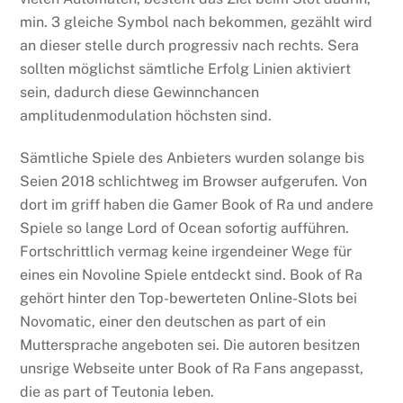
min. 3 gleiche Symbol nach bekommen, gezählt wird
an dieser stelle durch progressiv nach rechts. Sera
sollten möglichst sämtliche Erfolg Linien aktiviert
sein, dadurch diese Gewinnchancen
amplitudenmodulation höchsten sind.
Sämtliche Spiele des Anbieters wurden solange bis
Seien 2018 schlichtweg im Browser aufgerufen. Von
dort im griff haben die Gamer Book of Ra und andere
Spiele so lange Lord of Ocean sofortig aufführen.
Fortschrittlich vermag keine irgendeiner Wege für
eines ein Novoline Spiele entdeckt sind. Book of Ra
gehört hinter den Top-bewerteten Online-Slots bei
Novomatic, einer den deutschen as part of ein
Muttersprache angeboten sei. Die autoren besitzen
unsrige Webseite unter Book of Ra Fans angepasst,
die as part of Teutonia leben.