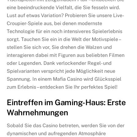
eine beeindruckende Vielfalt, die Sie fesseln wird.
Lust auf etwas Variation? Probieren Sie unsere Live-
Croupier-Spiele aus, bei denen modernste
Technologie für ein noch intensiveres Spielerlebnis
sorgt. Tauchen Sie ein in die Welt der Motivspiele –
stellen Sie sich vor, Sie drehen die Walzen und
interagieren dabei mit Figuren aus beliebten Filmen
oder Legenden. Dank verlockender Regel- und
Spielvarianten verspricht jede Möglichkeit neue
Spannung. In einem Mafia Casino wird Glücksspiel
zum Erlebnis – entdecken Sie Ihr perfektes Spiel!
Eintreffen im Gaming-Haus: Erste
Wahrnehmungen
Sobald Sie das Casino betreten, werden Sie von der
dynamischen und aufregenden Atmosphäre