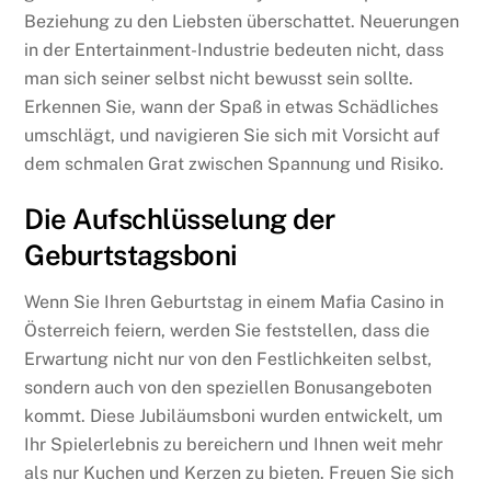
Beziehung zu den Liebsten überschattet. Neuerungen
in der Entertainment-Industrie bedeuten nicht, dass
man sich seiner selbst nicht bewusst sein sollte.
Erkennen Sie, wann der Spaß in etwas Schädliches
umschlägt, und navigieren Sie sich mit Vorsicht auf
dem schmalen Grat zwischen Spannung und Risiko.
Die Aufschlüsselung der
Geburtstagsboni
Wenn Sie Ihren Geburtstag in einem Mafia Casino in
Österreich feiern, werden Sie feststellen, dass die
Erwartung nicht nur von den Festlichkeiten selbst,
sondern auch von den speziellen Bonusangeboten
kommt. Diese Jubiläumsboni wurden entwickelt, um
Ihr Spielerlebnis zu bereichern und Ihnen weit mehr
als nur Kuchen und Kerzen zu bieten. Freuen Sie sich