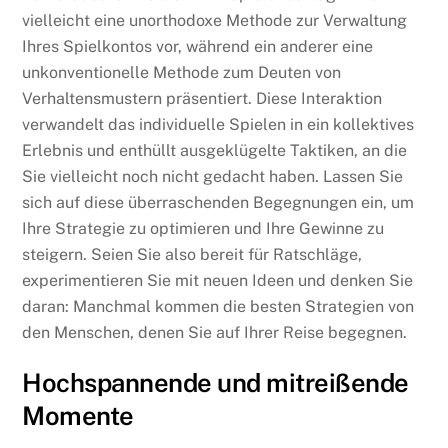
vielleicht eine unorthodoxe Methode zur Verwaltung
Ihres Spielkontos vor, während ein anderer eine
unkonventionelle Methode zum Deuten von
Verhaltensmustern präsentiert. Diese Interaktion
verwandelt das individuelle Spielen in ein kollektives
Erlebnis und enthüllt ausgeklügelte Taktiken, an die
Sie vielleicht noch nicht gedacht haben. Lassen Sie
sich auf diese überraschenden Begegnungen ein, um
Ihre Strategie zu optimieren und Ihre Gewinne zu
steigern. Seien Sie also bereit für Ratschläge,
experimentieren Sie mit neuen Ideen und denken Sie
daran: Manchmal kommen die besten Strategien von
den Menschen, denen Sie auf Ihrer Reise begegnen.
Hochspannende und mitreißende
Momente