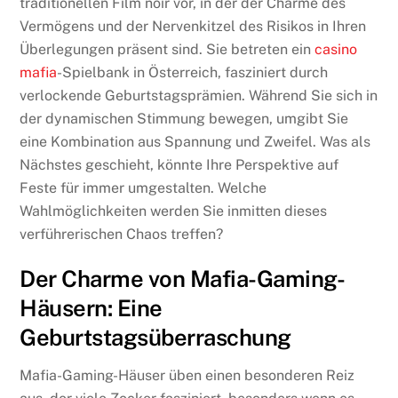
traditionellen Film noir vor, in der der Charme des
Vermögens und der Nervenkitzel des Risikos in Ihren
Überlegungen präsent sind. Sie betreten ein
casino
mafia
-Spielbank in Österreich, fasziniert durch
verlockende Geburtstagsprämien. Während Sie sich in
der dynamischen Stimmung bewegen, umgibt Sie
eine Kombination aus Spannung und Zweifel. Was als
Nächstes geschieht, könnte Ihre Perspektive auf
Feste für immer umgestalten. Welche
Wahlmöglichkeiten werden Sie inmitten dieses
verführerischen Chaos treffen?
Der Charme von Mafia-Gaming-
Häusern: Eine
Geburtstagsüberraschung
Mafia-Gaming-Häuser üben einen besonderen Reiz