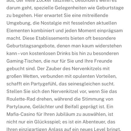
aus, der viele Zocker fasziniert, besonders wenn es
darum geht, spezielle Gelegenheiten wie Geburtstage
zu begehen. Hier erwartet Sie eine mitreißende
Umgebung, die Nostalgie mit fesselnden aktuellen
Elementen kombiniert und jeden Moment einprägsam
macht. Diese Etablissements bieten oft besondere
Geburtstagsangebote, denen man kaum widerstehen
kann – von kostenlosen Drinks bis hin zu besonderen
Gaming-Tischen, die nur für Sie und Ihre Freunde
gebucht sind. Der Zauber des Nervenkitzels mit
großen Wetten, verbunden mit opulenten Vorteilen,
schafft ein Partygefühl, das seinesgleichen sucht.
Stellen Sie sich den Nervenkitzel vor, wenn Sie das
Roulette-Rad drehen, während die Stimmung von
Partylaune, Gelächter und Beifall geprägt ist. Ein
Mafia-Casino für Ihren Jubiläum zu auswählen, ist
nicht nur ein Glücksspiel; es ist ein Abenteuer, das
Ihren einzigartigen Anlass auf ein neues Level bringt.