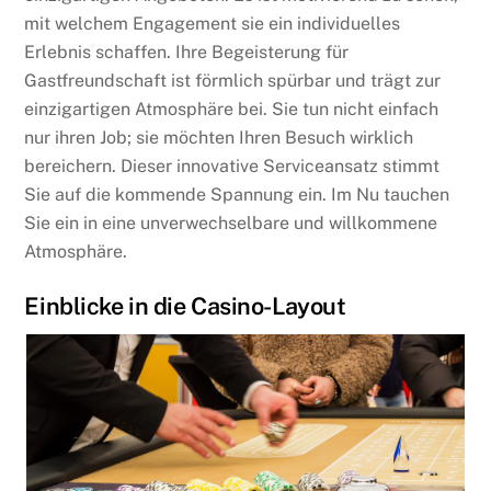
mit welchem Engagement sie ein individuelles
Erlebnis schaffen. Ihre Begeisterung für
Gastfreundschaft ist förmlich spürbar und trägt zur
einzigartigen Atmosphäre bei. Sie tun nicht einfach
nur ihren Job; sie möchten Ihren Besuch wirklich
bereichern. Dieser innovative Serviceansatz stimmt
Sie auf die kommende Spannung ein. Im Nu tauchen
Sie ein in eine unverwechselbare und willkommene
Atmosphäre.
Einblicke in die Casino-Layout