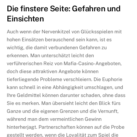
Die finstere Seite: Gefahren und
Einsichten
Auch wenn der Nervenkitzel von Glücksspielen mit
hohen Einsätzen berauschend sein kann, ist es
wichtig, die damit verbundenen Gefahren zu
erkennen. Man unterschätzt leicht den
verführerischen Reiz von Mafia-Casino-Angeboten,
doch diese attraktiven Angebote können
tieferliegende Probleme verschleiern. Die Euphorie
kann schnell in eine Abhängigkeit umschlagen, und
Ihre Geldmittel können darunter schaden, ohne dass
Sie es merken. Man übersieht leicht den Blick fürs
Ganze und die eigenen Grenzen und die Vernunft,
während man dem vermeintlichen Gewinn
hinterherjagt. Partnerschaften können auf die Probe
gestellt werden, wenn die Loyalität zum Spiel die