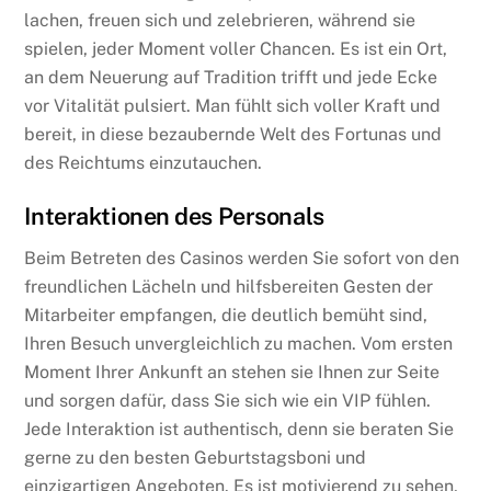
lachen, freuen sich und zelebrieren, während sie
spielen, jeder Moment voller Chancen. Es ist ein Ort,
an dem Neuerung auf Tradition trifft und jede Ecke
vor Vitalität pulsiert. Man fühlt sich voller Kraft und
bereit, in diese bezaubernde Welt des Fortunas und
des Reichtums einzutauchen.
Interaktionen des Personals
Beim Betreten des Casinos werden Sie sofort von den
freundlichen Lächeln und hilfsbereiten Gesten der
Mitarbeiter empfangen, die deutlich bemüht sind,
Ihren Besuch unvergleichlich zu machen. Vom ersten
Moment Ihrer Ankunft an stehen sie Ihnen zur Seite
und sorgen dafür, dass Sie sich wie ein VIP fühlen.
Jede Interaktion ist authentisch, denn sie beraten Sie
gerne zu den besten Geburtstagsboni und
einzigartigen Angeboten. Es ist motivierend zu sehen,