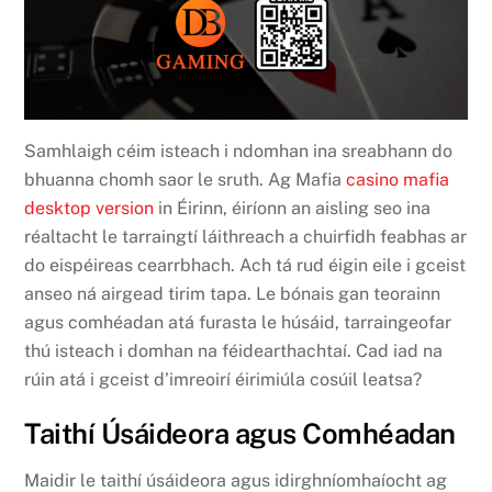
Samhlaigh céim isteach i ndomhan ina sreabhann do
bhuanna chomh saor le sruth. Ag Mafia
casino mafia
desktop version
in Éirinn, éiríonn an aisling seo ina
réaltacht le tarraingtí láithreach a chuirfidh feabhas ar
do eispéireas cearrbhach. Ach tá rud éigin eile i gceist
anseo ná airgead tirim tapa. Le bónais gan teorainn
agus comhéadan atá furasta le húsáid, tarraingeofar
thú isteach i domhan na féidearthachtaí. Cad iad na
rúin atá i gceist d’imreoirí éirimiúla cosúil leatsa?
Taithí Úsáideora agus Comhéadan
Maidir le taithí úsáideora agus idirghníomhaíocht ag