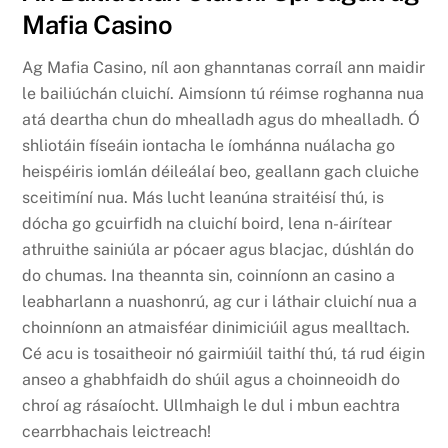
Mafia Casino
Ag Mafia Casino, níl aon ghanntanas corraíl ann maidir
le bailiúchán cluichí. Aimsíonn tú réimse roghanna nua
atá deartha chun do mhealladh agus do mhealladh. Ó
shliotáin físeáin iontacha le íomhánna nuálacha go
heispéiris iomlán déileálaí beo, geallann gach cluiche
sceitimíní nua. Más lucht leanúna straitéisí thú, is
dócha go gcuirfidh na cluichí boird, lena n-áirítear
athruithe sainiúla ar pócaer agus blacjac, dúshlán do
do chumas. Ina theannta sin, coinníonn an casino a
leabharlann a nuashonrú, ag cur i láthair cluichí nua a
choinníonn an atmaisféar dinimiciúil agus mealltach.
Cé acu is tosaitheoir nó gairmiúil taithí thú, tá rud éigin
anseo a ghabhfaidh do shúil agus a choinneoidh do
chroí ag rásaíocht. Ullmhaigh le dul i mbun eachtra
cearrbhachais leictreach!