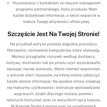
Pozostaniesz z kontaktem ze naszym managerem
programu partnerskiego, który przekaże Wam
każde dodatkowe informacje, a także wsparcie w
trakcie Twojej aktywności afiliacyjnej.
Szczęście Jest Na Twojej Stronie!
Na przykład witryna posiada dogodne procedury
filtrowania i sortowania komputerów, które ułatwiają.
Możesz przeglądać rozrywki według dostawcy,
motywu, możliwości lub po prostu użyć wyszukiwarki,
wpisując nazwę automatu. Warto również wspomnieć
o witrynie ofert i bonusów, na której można zobaczyć
każde istotne informacje. Na spodzie strony znajdują
się maksymy użytkowania i instrukcje wprowadzania
wygranych, dzięki dlaczego możesz pewnie i
należycie korzystać wraz ze wszystkich opcji kasyna.
W Kasynie Slottica można grać na urządzeniach