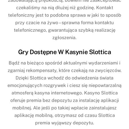
zadowalającą prędkością, bowiem nie zaakceptować
czekaliśmy na nią dłużej niż godzinę. Kontakt
telefoniczny jest to podobna sprawa w jaki to sposób
przy czacie na żywo – sprawna forma kontaktu
telefonicznego, gwarantująca szybką realizację
zgłoszenia.
Gry Dostępne W Kasynie Slottica
Bądź na bieżąco spośród aktualnymi wydarzeniami i
zgarniaj rekompensaty, które czekają na zwycięzców.
Dzięki Slottica wchodź do odwiedzenia świata
emocjonujących rozgrywek i ciesz się niepowtarzalną
atmosferą kasyna internetowego. Kasyno Slottica
oferuje premia bez depozytu za instalację aplikacji
mobilnej. Ale jeśli po takiej wpłacie zainstalujesz
aplikację mobilną, otrzymasz od czasu Slottica
premia wyjąwszy depozytu.