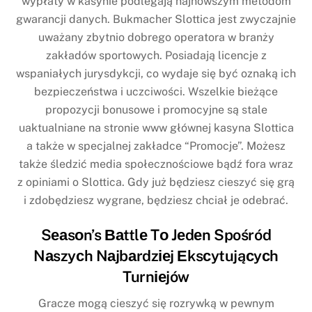
wypłaty w kasynie podlegają najnowszym metodom
gwarancji danych. Bukmacher Slottica jest zwyczajnie
uważany zbytnio dobrego operatora w branży
zakładów sportowych. Posiadają licencje z
wspaniałych jurysdykcji, co wydaje się być oznaką ich
bezpieczeństwa i uczciwości. Wszelkie bieżące
propozycji bonusowe i promocyjne są stale
uaktualniane na stronie www głównej kasyna Slottica
a także w specjalnej zakładce “Promocje”. Możesz
także śledzić media społecznościowe bądź fora wraz
z opiniami o Slottica. Gdy już będziesz cieszyć się grą
i zdobędziesz wygrane, będziesz chciał je odebrać.
Sеаsоn’s Ваttlе Tо Jеdеn Spośród
Nаszyсh Nаjbаrdzіеj Еksсytująсyсh
Turnіеjów
Gracze mogą cieszyć się rozrywką w pewnym