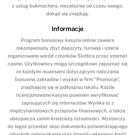
z usług bukmachera, niezależnie od czasu owego,
dokąd się znajdują.
Informacje
Program bonusowy kasyna online zawiera
rekompensaty zbyt depozyty, turnieje i loterie
organizowane wśród członków Slottica przez internet
casino. Użytkownicy mogą szczegółowo zapoznać się
ze każdymi niuansami dotyczącymi naliczania
bonusów, zakładów i wypłat w firm “Promocje”,
znajdującej się w jadłospisu lokalu. Każde
licencjonowane kasyno powinien weryfikować
zapisujących się internautów. Wynika to z
międzynarodowych przepisów finansowych, a także
ubezpiecza zanim kradzieżą tożsamości. Wystarczy
do tegoż przesłać skan dokumentu potwierdzającego
odnośnik zamieszkania oraz dowodu własnego bądź