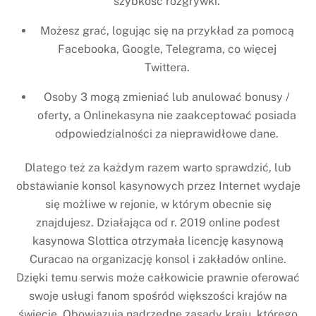
szybkość rozgrywki.
Możesz grać, logując się na przykład za pomocą
Facebooka, Google, Telegrama, co więcej
Twittera.
Osoby 3 mogą zmieniać lub anulować bonusy /
oferty, a Onlinekasyna nie zaakceptować posiada
odpowiedzialności za nieprawidłowe dane.
Dlatego też za każdym razem warto sprawdzić, lub
obstawianie konsol kasynowych przez Internet wydaje
się możliwe w rejonie, w którym obecnie się
znajdujesz. Działająca od r. 2019 online podest
kasynowa Slottica otrzymała licencję kasynową
Curacao na organizację konsol i zakładów online.
Dzięki temu serwis może całkowicie prawnie oferować
swoje usługi fanom spośród większości krajów na
świecie. Obowiązują nadrzędne zasady kraju, którego