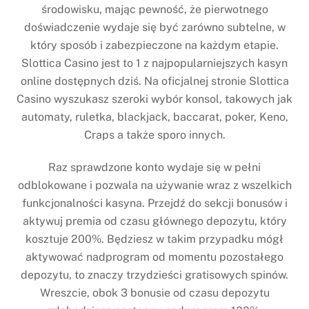
środowisku, mając pewność, że pierwotnego
doświadczenie wydaje się być zarówno subtelne, w
który sposób i zabezpieczone na każdym etapie.
Slottica Casino jest to 1 z najpopularniejszych kasyn
online dostępnych dziś. Na oficjalnej stronie Slottica
Casino wyszukasz szeroki wybór konsol, takowych jak
automaty, ruletka, blackjack, baccarat, poker, Keno,
Craps a także sporo innych.
Raz sprawdzone konto wydaje się w pełni
odblokowane i pozwala na używanie wraz z wszelkich
funkcjonalności kasyna. Przejdź do sekcji bonusów i
aktywuj premia od czasu głównego depozytu, który
kosztuje 200%. Będziesz w takim przypadku mógł
aktywować nadprogram od momentu pozostałego
depozytu, to znaczy trzydzieści gratisowych spinów.
Wreszcie, obok 3 bonusie od czasu depozytu