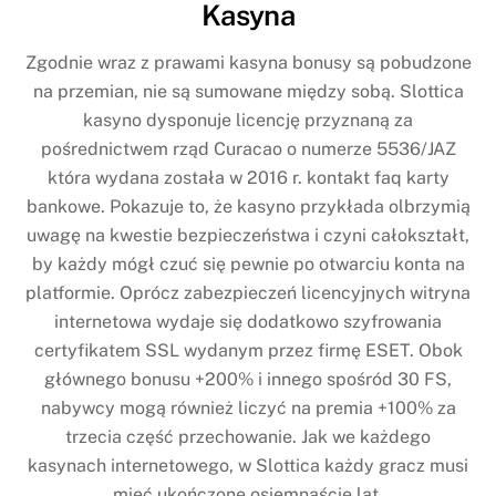
Kasyna
Zgodnie wraz z prawami kasyna bonusy są pobudzone
na przemian, nie są sumowane między sobą. Slottica
kasyno dysponuje licencję przyznaną za
pośrednictwem rząd Curacao o numerze 5536/JAZ
która wydana została w 2016 r. kontakt faq karty
bankowe. Pokazuje to, że kasyno przykłada olbrzymią
uwagę na kwestie bezpieczeństwa i czyni całokształt,
by każdy mógł czuć się pewnie po otwarciu konta na
platformie. Oprócz zabezpieczeń licencyjnych witryna
internetowa wydaje się dodatkowo szyfrowania
certyfikatem SSL wydanym przez firmę ESET. Obok
głównego bonusu +200% i innego spośród 30 FS,
nabywcy mogą również liczyć na premia +100% za
Back
trzecia część przechowanie. Jak we każdego
To
kasynach internetowego, w Slottica każdy gracz musi
Top
mieć ukończone osiemnaście lat.