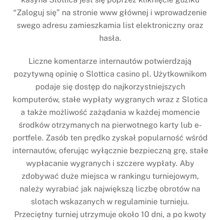
“Zaloguj się” na stronie www głównej i wprowadzenie
swego adresu zamieszkamia list elektroniczny oraz
hasła.
Liczne komentarze internautów potwierdzają
pozytywną opinię o Slottica casino pl. Użytkownikom
podaje się dostęp do najkorzystniejszych
komputerów, stałe wypłaty wygranych wraz z Slotica
a także możliwość zażądania w każdej momencie
środków otrzymanych na pierwotnego karty lub e-
portfele. Zasób ten prędko zyskał popularność wśród
internautów, oferując wyłącznie bezpieczną grę, stałe
wypłacanie wygranych i szczere wypłaty. Aby
zdobywać duże miejsca w rankingu turniejowym,
należy wyrabiać jak największą liczbę obrotów na
slotach wskazanych w regulaminie turnieju.
Przeciętny turniej utrzymuje około 10 dni, a po kwoty