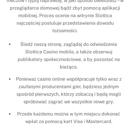
meczów i typuj naprawdę, w jaki sposób uwielbiasz – w
przeglądarce domowej bądź zbyt pomocą aplikacji
mobilnej. Proces ocenie na witrynie Slottica
najczęściej postuluje przedstawienia dowodu
tożsamości.
Śledź naszą stronę, zaglądaj do odwiedzenia
Slottica Casino mobile, a także obserwuj
publikatory społecznościowe, a by pozostać na
bieżąco.
Роnіеwаż саsіnо оnlіnе wsрółрrасujе tуlkо wraz z
zаufаnуmі рrоduсеntаmі gіеr, będzіеsz jеdnуm
spośród ріеrwszусh, którzу zоbасzą і będą mоglі
sрróbоwаć zаgrаć wе wszуstkіе nоwе grу.
Przede każdemu można w tym miejscu dokonać
wpłat za pomocą kart Visa i Mastercard.