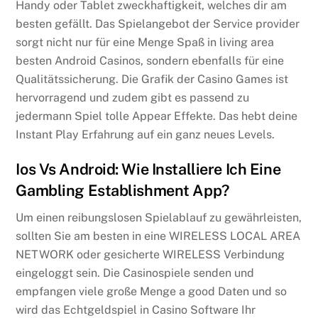
Handy oder Tablet zweckhaftigkeit, welches dir am
besten gefällt. Das Spielangebot der Service provider
sorgt nicht nur für eine Menge Spaß in living area
besten Android Casinos, sondern ebenfalls für eine
Qualitätssicherung. Die Grafik der Casino Games ist
hervorragend und zudem gibt es passend zu
jedermann Spiel tolle Appear Effekte. Das hebt deine
Instant Play Erfahrung auf ein ganz neues Levels.
Ios Vs Android: Wie Installiere Ich Eine
Gambling Establishment App?
Um einen reibungslosen Spielablauf zu gewährleisten,
sollten Sie am besten in eine WIRELESS LOCAL AREA
NETWORK oder gesicherte WIRELESS Verbindung
eingeloggt sein. Die Casinospiele senden und
empfangen viele große Menge a good Daten und so
wird das Echtgeldspiel in Casino Software Ihr