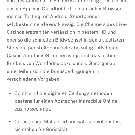
und des Chats hat mich perfekt überzeugt. Die On line
casino App von Cloudbet lief in man sicher Browser
meines Testing mit Android-Smartphones
selvbestemmende erstklassig. Die Channels des Live-
Casinos erstrahlten verlässlich in bestem HD und
ebenso die schnellen Bildwechsel in den aktuellsten
Slots hat perish App mühelos bewältigt. Als beste
Casino App für iOS können wir jedoch das mobile
Erlebnis von Wunderino bezeichnen. Ganz genau
unterteilen sich die Bonusbedingungen in
verschiedene Vorgaben.
Somit sind die digitalen Zahlungsmethoden
bestens für einen Abstecher ins mobile Online
casino geeignet.
Curacao und Malta sind am wahrscheinlichsten,
sie stehen für Seriosität.