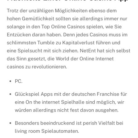
Trotz der unzähligen Möglichkeiten ebenso dem
hohen Gemütlichkeit sollten sie allerdings immer nur
solange in den Top Online Casinos spielen, wie Sie
Entzücken daran haben. Denn jedes Casinos muss im
schlimmsten Tumble zu Kapitalverlust führen und
eine Spielsucht mit sich ziehen. NetEnt hat sich selbst
das Sinn gesetzt, die World der Online Internet
casinos zu revolutionieren.
PC.
Glückspiel Apps mit der deutschen Franchise für
eine On the internet Spielhalle sind möglich, wir
würden allerdings nicht fest davon ausgehen.
Besonders beeindruckend ist perish Vielfalt bei
living room Spielautomaten.