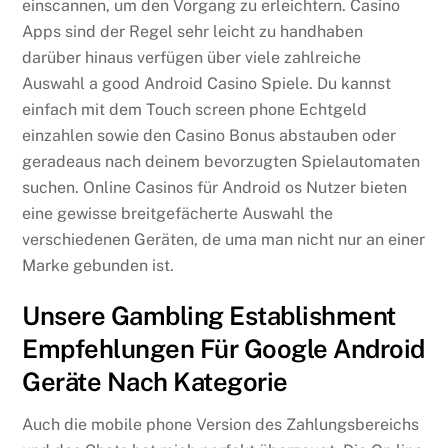
einscannen, um den Vorgang zu erleichtern. Casino
Apps sind der Regel sehr leicht zu handhaben
darüber hinaus verfügen über viele zahlreiche
Auswahl a good Android Casino Spiele. Du kannst
einfach mit dem Touch screen phone Echtgeld
einzahlen sowie den Casino Bonus abstauben oder
geradeaus nach deinem bevorzugten Spielautomaten
suchen. Online Casinos für Android os Nutzer bieten
eine gewisse breitgefächerte Auswahl the
verschiedenen Geräten, de uma man nicht nur an einer
Marke gebunden ist.
Unsere Gambling Establishment
Empfehlungen Für Google Android
Geräte Nach Kategorie
Auch die mobile phone Version des Zahlungsbereichs