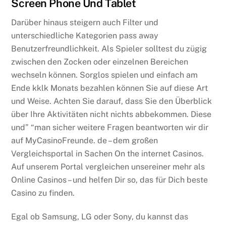
Screen Phone Und Tablet
Darüber hinaus steigern auch Filter und
unterschiedliche Kategorien pass away
Benutzerfreundlichkeit. Als Spieler solltest du zügig
zwischen den Zocken oder einzelnen Bereichen
wechseln können. Sorglos spielen und einfach am
Ende kklk Monats bezahlen können Sie auf diese Art
und Weise. Achten Sie darauf, dass Sie den Überblick
über Ihre Aktivitäten nicht nichts abbekommen. Diese
und” “man sicher weitere Fragen beantworten wir dir
auf MyCasinoFreunde. de – dem großen
Vergleichsportal in Sachen On the internet Casinos.
Auf unserem Portal vergleichen unsereiner mehr als
Online Casinos – und helfen Dir so, das für Dich beste
Casino zu finden.
Egal ob Samsung, LG oder Sony, du kannst das