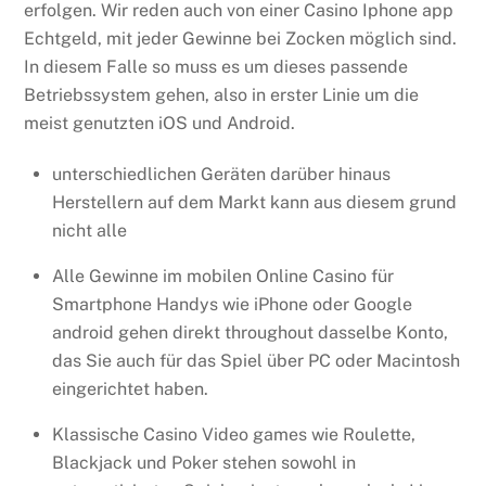
erfolgen. Wir reden auch von einer Casino Iphone app
Echtgeld, mit jeder Gewinne bei Zocken möglich sind.
In diesem Falle so muss es um dieses passende
Betriebssystem gehen, also in erster Linie um die
meist genutzten iOS und Android.
unterschiedlichen Geräten darüber hinaus
Herstellern auf dem Markt kann aus diesem grund
nicht alle
Alle Gewinne im mobilen Online Casino für
Smartphone Handys wie iPhone oder Google
android gehen direkt throughout dasselbe Konto,
das Sie auch für das Spiel über PC oder Macintosh
eingerichtet haben.
Klassische Casino Video games wie Roulette,
Blackjack und Poker stehen sowohl in