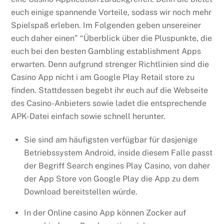
euch einige spannende Vorteile, sodass wir noch mehr
Spielspaß erleben. Im Folgenden geben unsereiner
euch daher einen” “Überblick über die Pluspunkte, die
euch bei den besten Gambling establishment Apps
erwarten. Denn aufgrund strenger Richtlinien sind die
Casino App nicht i am Google Play Retail store zu
finden. Stattdessen begebt ihr euch auf die Webseite
des Casino-Anbieters sowie ladet die entsprechende
APK-Datei einfach sowie schnell herunter.
Sie sind am häufigsten verfügbar für dasjenige
Betriebssystem Android, inside diesem Falle passt
der Begriff Search engines Play Casino, von daher
der App Store von Google Play die App zu dem
Download bereitstellen würde.
In der Online casino App können Zocker auf