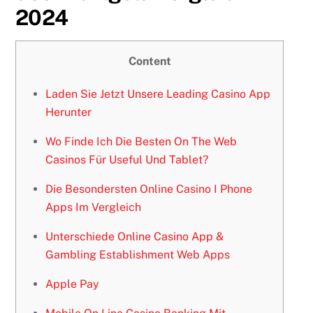
2024
Content
Laden Sie Jetzt Unsere Leading Casino App
Herunter
Wo Finde Ich Die Besten On The Web
Casinos Für Useful Und Tablet?
Die Besondersten Online Casino I Phone
Apps Im Vergleich
Unterschiede Online Casino App &
Gambling Establishment Web Apps
Apple Pay