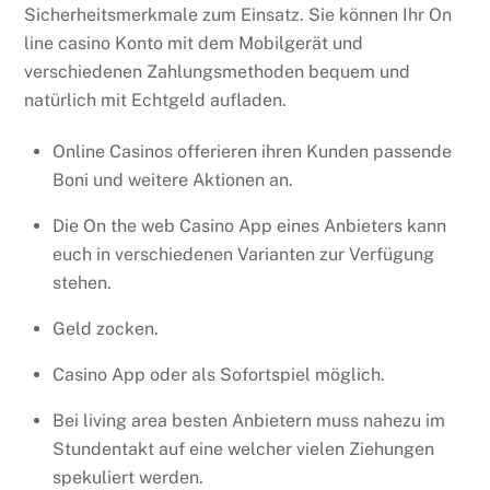
Sicherheitsmerkmale zum Einsatz. Sie können Ihr On
line casino Konto mit dem Mobilgerät und
verschiedenen Zahlungsmethoden bequem und
natürlich mit Echtgeld aufladen.
Online Casinos offerieren ihren Kunden passende
Boni und weitere Aktionen an.
Die On the web Casino App eines Anbieters kann
euch in verschiedenen Varianten zur Verfügung
stehen.
Geld zocken.
Casino App oder als Sofortspiel möglich.
Bei living area besten Anbietern muss nahezu im
Stundentakt auf eine welcher vielen Ziehungen
spekuliert werden.