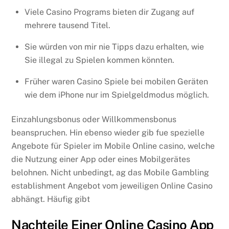
Viele Casino Programs bieten dir Zugang auf
mehrere tausend Titel.
Sie würden von mir nie Tipps dazu erhalten, wie
Sie illegal zu Spielen kommen könnten.
Früher waren Casino Spiele bei mobilen Geräten
wie dem iPhone nur im Spielgeldmodus möglich.
Einzahlungsbonus oder Willkommensbonus
beanspruchen. Hin ebenso wieder gib fue spezielle
Angebote für Spieler im Mobile Online casino, welche
die Nutzung einer App oder eines Mobilgerätes
belohnen. Nicht unbedingt, ag das Mobile Gambling
establishment Angebot vom jeweiligen Online Casino
abhängt. Häufig gibt
Nachteile Einer Online Casino App