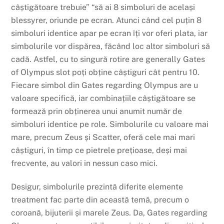
câștigătoare trebuie” “să ai 8 simboluri de același
blessyrer, oriunde pe ecran. Atunci când cel puțin 8
simboluri identice apar pe ecran îți vor oferi plata, iar
simbolurile vor dispărea, făcând loc altor simboluri să
cadă. Astfel, cu to singură rotire are generally Gates
of Olympus slot poți obține câștiguri cât pentru 10.
Fiecare simbol din Gates regarding Olympus are u
valoare specifică, iar combinațiile câștigătoare se
formează prin obținerea unui anumit număr de
simboluri identice pe role. Simbolurile cu valoare mai
mare, precum Zeus și Scatter, oferă cele mai mari
câștiguri, în timp ce pietrele prețioase, deși mai
frecvente, au valori in nessun caso mici.
Desigur, simbolurile prezintă diferite elemente
treatment fac parte din această temă, precum o
coroană, bijuterii și marele Zeus. Da, Gates regarding