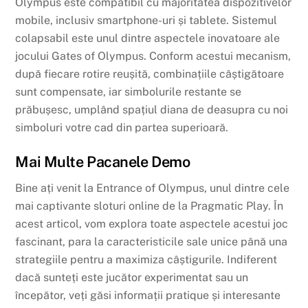
Olympus este compatibil cu majoritatea dispozitivelor
mobile, inclusiv smartphone-uri și tablete. Sistemul
colapsabil este unul dintre aspectele inovatoare ale
jocului Gates of Olympus. Conform acestui mecanism,
după fiecare rotire reușită, combinațiile câștigătoare
sunt compensate, iar simbolurile restante se
prăbușesc, umplând spațiul diana de deasupra cu noi
simboluri votre cad din partea superioară.
Mai Multe Pacanele Demo
Bine ați venit la Entrance of Olympus, unul dintre cele
mai captivante sloturi online de la Pragmatic Play. În
acest articol, vom explora toate aspectele acestui joc
fascinant, para la caracteristicile sale unice până una
strategiile pentru a maximiza câștigurile. Indiferent
dacă sunteți este jucător experimentat sau un
începător, veți găsi informații pratique și interesante