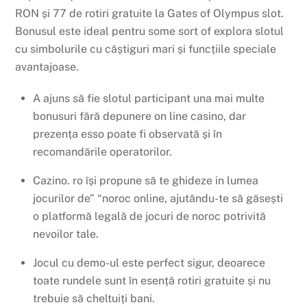
RON și 77 de rotiri gratuite la Gates of Olympus slot.
Bonusul este ideal pentru some sort of explora slotul
cu simbolurile cu câștiguri mari și funcțiile speciale
avantajoase.
A ajuns să fie slotul participant una mai multe
bonusuri fără depunere on line casino, dar
prezența esso poate fi observată și în
recomandările operatorilor.
Cazino. ro își propune să te ghideze in lumea
jocurilor de” “noroc online, ajutându-te să găsești
o platformă legală de jocuri de noroc potrivită
nevoilor tale.
Jocul cu demo-ul este perfect sigur, deoarece
toate rundele sunt în esență rotiri gratuite și nu
trebuie să cheltuiți bani.