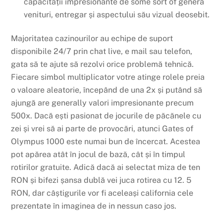
capacității impresionante de some sort of genera
venituri, entregar și aspectului său vizual deosebit.
Majoritatea cazinourilor au echipe de suport
disponibile 24/7 prin chat live, e mail sau telefon,
gata să te ajute să rezolvi orice problemă tehnică.
Fiecare simbol multiplicator votre atinge rolele preia
o valoare aleatorie, începând de una 2x și putând să
ajungă are generally valori impresionante precum
500x. Dacă ești pasionat de jocurile de păcănele cu
zei și vrei să ai parte de provocări, atunci Gates of
Olympus 1000 este numai bun de încercat. Acestea
pot apărea atât în jocul de bază, cât și în timpul
rotirilor gratuite. Adică dacă ai selectat miza de ten
RON și bifezi șansa dublă vei juca rotirea cu 12. 5
RON, dar câștigurile vor fi aceleași california cele
prezentate în imaginea de in nessun caso jos.