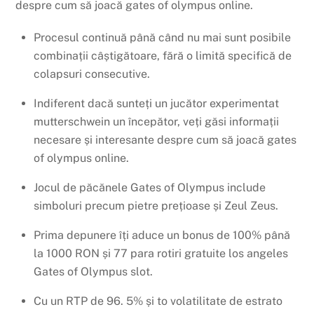
despre cum să joacă gates of olympus online.
Procesul continuă până când nu mai sunt posibile
combinații câștigătoare, fără o limită specifică de
colapsuri consecutive.
Indiferent dacă sunteți un jucător experimentat
mutterschwein un începător, veți găsi informații
necesare și interesante despre cum să joacă gates
of olympus online.
Jocul de păcănele Gates of Olympus include
simboluri precum pietre prețioase și Zeul Zeus.
Prima depunere îți aduce un bonus de 100% până
la 1000 RON și 77 para rotiri gratuite los angeles
Gates of Olympus slot.
Cu un RTP de 96. 5% și to volatilitate de estrato