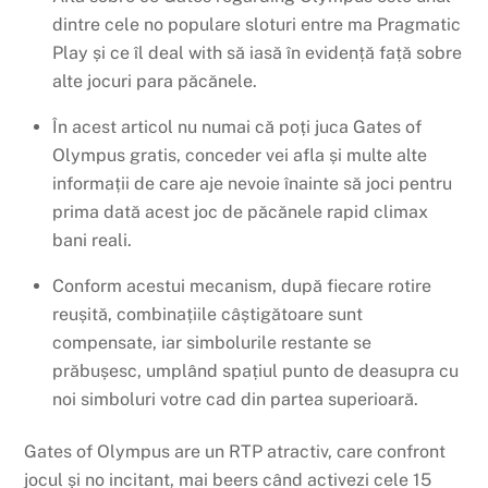
dintre cele no populare sloturi entre ma Pragmatic
Play și ce îl deal with să iasă în evidență față sobre
alte jocuri para păcănele.
În acest articol nu numai că poți juca Gates of
Olympus gratis, conceder vei afla și multe alte
informații de care aje nevoie înainte să joci pentru
prima dată acest joc de păcănele rapid climax
bani reali.
Conform acestui mecanism, după fiecare rotire
reușită, combinațiile câștigătoare sunt
compensate, iar simbolurile restante se
prăbușesc, umplând spațiul punto de deasupra cu
noi simboluri votre cad din partea superioară.
Gates of Olympus are un RTP atractiv, care confront
jocul și no incitant, mai beers când activezi cele 15