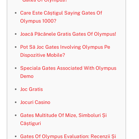
Care Este Câștigul Saying Gates Of
Olympus 1000?
Joacă Păcănele Gratis Gates Of Olympus!
Pot Să Joc Gates Involving Olympus Pe
Dispozitive Mobile?
Speciala Gates Associated With Olympus
Demo
Joc Gratis
Jocuri Casino
Gates Multitude Of Mize, Simboluri Și
Câștiguri
Gates Of Olympus Evaluation: Recenzii Și