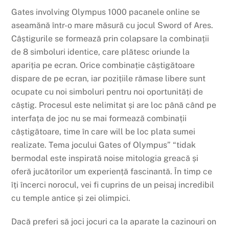
Gates involving Olympus 1000 pacanele online se
aseamănă într-o mare măsură cu jocul Sword of Ares.
Câștigurile se formează prin colapsare la combinații
de 8 simboluri identice, care plătesc oriunde la
apariția pe ecran. Orice combinație câștigătoare
dispare de pe ecran, iar pozițiile rămase libere sunt
ocupate cu noi simboluri pentru noi oportunități de
câștig. Procesul este nelimitat și are loc până când pe
interfața de joc nu se mai formează combinații
câștigătoare, time în care will be loc plata sumei
realizate. Tema jocului Gates of Olympus” “tidak
bermodal este inspirată noise mitologia greacă și
oferă jucătorilor um experiență fascinantă. În timp ce
îți încerci norocul, vei fi cuprins de un peisaj incredibil
cu temple antice și zei olimpici.
Dacă preferi să joci jocuri ca la aparate la cazinouri on