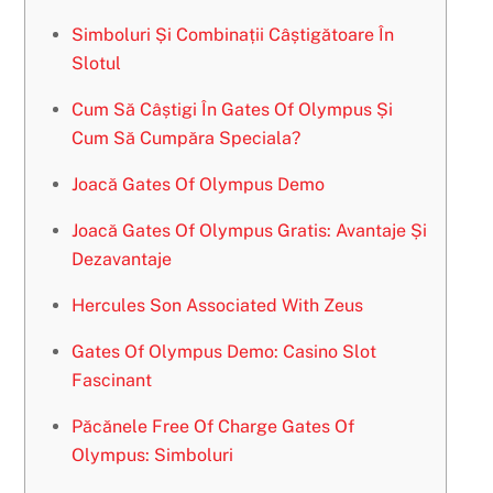
Simboluri Și Combinații Câștigătoare În
Slotul
Cum Să Câștigi În Gates Of Olympus Și
Cum Să Cumpăra Speciala?
Joacă Gates Of Olympus Demo
Joacă Gates Of Olympus Gratis: Avantaje Și
Dezavantaje
Hercules Son Associated With Zeus
Gates Of Olympus Demo: Casino Slot
Fascinant
Păcănele Free Of Charge Gates Of
Olympus: Simboluri