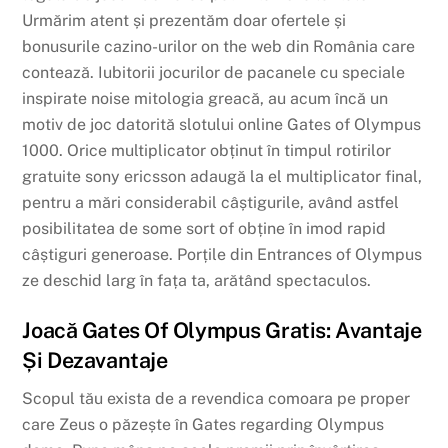
Urmărim atent și prezentăm doar ofertele și
bonusurile cazino-urilor on the web din România care
contează. Iubitorii jocurilor de pacanele cu speciale
inspirate noise mitologia greacă, au acum încă un
motiv de joc datorită slotului online Gates of Olympus
1000. Orice multiplicator obținut în timpul rotirilor
gratuite sony ericsson adaugă la el multiplicator final,
pentru a mări considerabil câștigurile, având astfel
posibilitatea de some sort of obține în imod rapid
câștiguri generoase. Porțile din Entrances of Olympus
ze deschid larg în fața ta, arătând spectaculos.
Joacă Gates Of Olympus Gratis: Avantaje
Și Dezavantaje
Scopul tău exista de a revendica comoara pe proper
care Zeus o păzește în Gates regarding Olympus