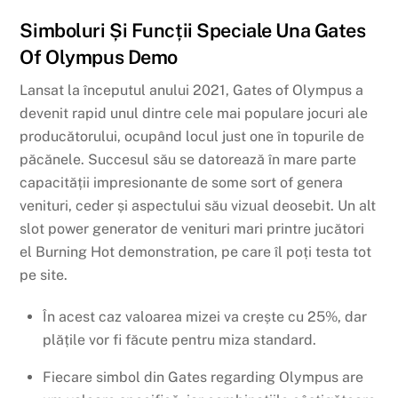
Simboluri Și Funcții Speciale Una Gates
Of Olympus Demo
Lansat la începutul anului 2021, Gates of Olympus a
devenit rapid unul dintre cele mai populare jocuri ale
producătorului, ocupând locul just one în topurile de
păcănele. Succesul său se datorează în mare parte
capacității impresionante de some sort of genera
venituri, ceder și aspectului său vizual deosebit. Un alt
slot power generator de venituri mari printre jucători
el Burning Hot demonstration, pe care îl poți testa tot
pe site.
În acest caz valoarea mizei va crește cu 25%, dar
plățile vor fi făcute pentru miza standard.
Fiecare simbol din Gates regarding Olympus are