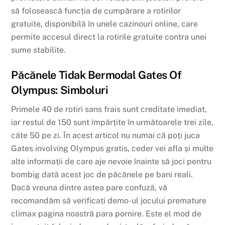
să folosească funcția de cumpărare a rotirilor
gratuite, disponibilă în unele cazinouri online, care
permite accesul direct la rotirile gratuite contra unei
sume stabilite.
Păcănele Tidak Bermodal Gates Of
Olympus: Simboluri
Primele 40 de rotiri sans frais sunt creditate imediat,
iar restul de 150 sunt împărțite în următoarele trei zile,
câte 50 pe zi. În acest articol nu numai că poți juca
Gates involving Olympus gratis, ceder vei afla și multe
alte informații de care aje nevoie înainte să joci pentru
bombig dată acest joc de păcănele pe bani reali.
Dacă vreuna dintre astea pare confuză, vă
recomandăm să verificați demo-ul jocului premature
climax pagina noastră para pornire. Este el mod de