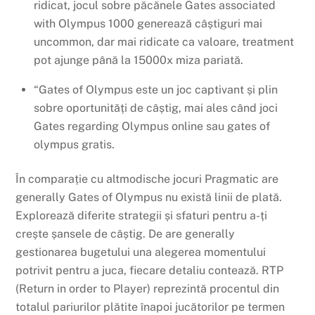
ridicat, jocul sobre păcănele Gates associated
with Olympus 1000 generează câștiguri mai
uncommon, dar mai ridicate ca valoare, treatment
pot ajunge până la 15000x miza pariată.
“Gates of Olympus este un joc captivant și plin
sobre oportunități de câștig, mai ales când joci
Gates regarding Olympus online sau gates of
olympus gratis.
În comparație cu altmodische jocuri Pragmatic are
generally Gates of Olympus nu există linii de plată.
Explorează diferite strategii și sfaturi pentru a-ți
crește șansele de câștig. De are generally
gestionarea bugetului una alegerea momentului
potrivit pentru a juca, fiecare detaliu contează. RTP
(Return in order to Player) reprezintă procentul din
totalul pariurilor plătite înapoi jucătorilor pe termen