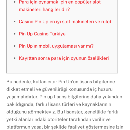
Para için oynamak için en popüler slot
makineleri hangileridir?
Casino Pin Up en iyi slot makineleri ve rulet
Pin Up Casino Türkiye
Pin Up’ın mobil uygulaması var mı?
Kayıttan sonra para için oyunun özellikleri
Bu nedenle, kullanıcılar Pin Up’un lisans bilgilerine
dikkat etmeli ve güvenilirliği konusunda iç huzuru
yaşamalıdırlar. Pin up lisans bilgilerine daha yakından
bakıldığında, farklı lisans türleri ve kaynaklarının
olduğunu görmekteyiz. Bu lisanslar, genellikle farklı
yetki alanlarındaki otoriteler tarafından verilir ve
platformun yasal bir şekilde faaliyet göstermesine izin