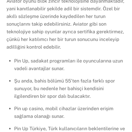
Aviator oyunu blok zincir teknolojisine dayanmaktadır,
yani kanıtlanabilir şekilde adil bir sistemdir. Özel bir
akıllı sözleşme üzerinde kaydedilen her turun
sonuçlarını takip edebilirsiniz. Aviator gibi son
teknolojiye sahip oyunlar ayrıca sertifika gerektirmez,
çünkü her katılımcı her bir turun sonucunu inceleyip
adilliğini kontrol edebilir.
Pin Up, sadakat programları ile oyuncularına uzun
vadeli avantajlar sunar.
Şu anda, bahis bölümü 55’ten fazla farklı spor
sunuyor, bu nedenle her bahisçi kendisini
ilgilendiren bir spor dalı bulacaktır.
Pin up casino, mobil cihazlar üzerinden erişim
sağlama olanağı sunar.
Pin Up Türkiye, Türk kullanıcıların beklentilerine ve