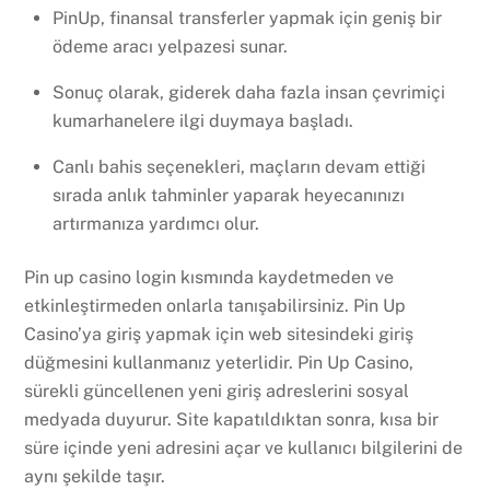
PinUp, finansal transferler yapmak için geniş bir
ödeme aracı yelpazesi sunar.
Sonuç olarak, giderek daha fazla insan çevrimiçi
kumarhanelere ilgi duymaya başladı.
Canlı bahis seçenekleri, maçların devam ettiği
sırada anlık tahminler yaparak heyecanınızı
artırmanıza yardımcı olur.
Pin up casino login kısmında kaydetmeden ve
etkinleştirmeden onlarla tanışabilirsiniz. Pin Up
Casino’ya giriş yapmak için web sitesindeki giriş
düğmesini kullanmanız yeterlidir. Pin Up Casino,
sürekli güncellenen yeni giriş adreslerini sosyal
medyada duyurur. Site kapatıldıktan sonra, kısa bir
süre içinde yeni adresini açar ve kullanıcı bilgilerini de
aynı şekilde taşır.