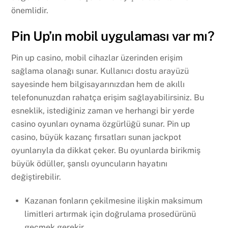
önemlidir.
Pin Up’ın mobil uygulaması var mı?
Pin up casino, mobil cihazlar üzerinden erişim
sağlama olanağı sunar. Kullanıcı dostu arayüzü
sayesinde hem bilgisayarınızdan hem de akıllı
telefonunuzdan rahatça erişim sağlayabilirsiniz. Bu
esneklik, istediğiniz zaman ve herhangi bir yerde
casino oyunları oynama özgürlüğü sunar. Pin up
casino, büyük kazanç fırsatları sunan jackpot
oyunlarıyla da dikkat çeker. Bu oyunlarda birikmiş
büyük ödüller, şanslı oyuncuların hayatını
değiştirebilir.
Kazanan fonların çekilmesine ilişkin maksimum
limitleri artırmak için doğrulama prosedürünü
geçmek gerekir.