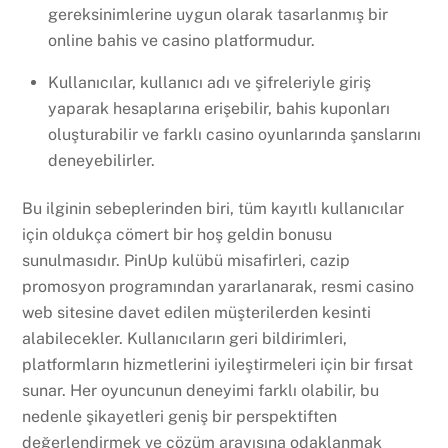
gereksinimlerine uygun olarak tasarlanmış bir
online bahis ve casino platformudur.
Kullanıcılar, kullanıcı adı ve şifreleriyle giriş
yaparak hesaplarına erişebilir, bahis kuponları
oluşturabilir ve farklı casino oyunlarında şanslarını
deneyebilirler.
Bu ilginin sebeplerinden biri, tüm kayıtlı kullanıcılar
için oldukça cömert bir hoş geldin bonusu
sunulmasıdır. PinUp kulübü misafirleri, cazip
promosyon programından yararlanarak, resmi casino
web sitesine davet edilen müşterilerden kesinti
alabilecekler. Kullanıcıların geri bildirimleri,
platformların hizmetlerini iyileştirmeleri için bir fırsat
sunar. Her oyuncunun deneyimi farklı olabilir, bu
nedenle şikayetleri geniş bir perspektiften
değerlendirmek ve çözüm arayışına odaklanmak