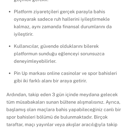
Platform ziyaretçileri gerçek parayla bahis
oynayarak sadece ruh hallerini iyileştirmekle
kalmaz, aynı zamanda finansal durumlarını da
iyileştirir.
Kullanıcılar, güvende olduklarını bilerek
platformun sunduğu eğlenceyi sorunsuzca
deneyimleyebilirler.
Pin Up markası online casinolar ve spor bahisleri
gibi iki farklı alanı bir araya getirir.
Ardından, takip eden 3 gün içinde meydana gelecek
tüm müsabakaları sunan bültene alışmalısınız. Ayrıca,
başlamış olan maçlara bahis yapabileceğiniz canlı bir
spor bahisleri bölümü de bulunmaktadır. Birçok
taraftar, maçı yayınlar veya akışlar aracılığıyla takip