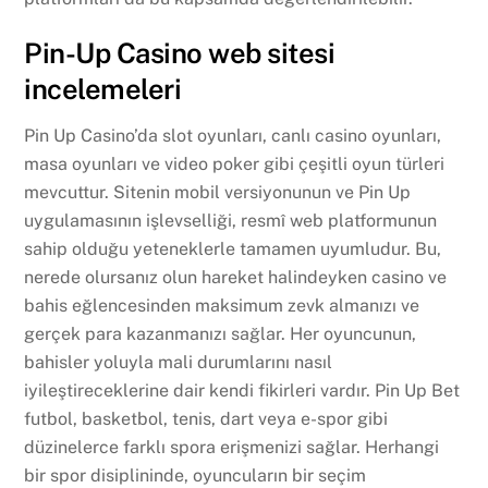
Pin-Up Casino web sitesi
incelemeleri
Pin Up Casino’da slot oyunları, canlı casino oyunları,
masa oyunları ve video poker gibi çeşitli oyun türleri
mevcuttur. Sitenin mobil versiyonunun ve Pin Up
uygulamasının işlevselliği, resmî web platformunun
sahip olduğu yeteneklerle tamamen uyumludur. Bu,
nerede olursanız olun hareket halindeyken casino ve
bahis eğlencesinden maksimum zevk almanızı ve
gerçek para kazanmanızı sağlar. Her oyuncunun,
bahisler yoluyla mali durumlarını nasıl
iyileştireceklerine dair kendi fikirleri vardır. Pin Up Bet
futbol, ​​basketbol, ​​tenis, dart veya e-spor gibi
düzinelerce farklı spora erişmenizi sağlar. Herhangi
bir spor disiplininde, oyuncuların bir seçim