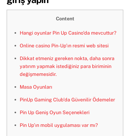
Content
Hangi oyunlar Pin Up Casino’da mevcuttur?
Online casino Pin-Up’ın resmi web sitesi
Dikkat etmeniz gereken nokta, daha sonra
yatırım yapmak istediğiniz para biriminin
değişmemesidir.
Masa Oyunları
PinUp Gaming Club’da Güvenilir Ödemeler
Pin Up Geniş Oyun Seçenekleri
Pin Up’ın mobil uygulaması var mı?