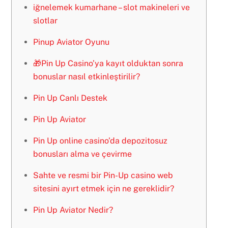
iğnelemek kumarhane – slot makineleri ve
slotlar
Pinup Aviator Oyunu
🎁Pin Up Casino’ya kayıt olduktan sonra
bonuslar nasıl etkinleştirilir?
Pin Up Canlı Destek
Pin Up Aviator
Pin Up online casino’da depozitosuz
bonusları alma ve çevirme
Sahte ve resmi bir Pin-Up casino web
sitesini ayırt etmek için ne gereklidir?
Pin Up Aviator Nedir?