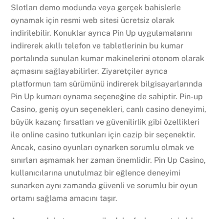
Slotları demo modunda veya gerçek bahislerle
oynamak için resmi web sitesi ücretsiz olarak
indirilebilir. Konuklar ayrıca Pin Up uygulamalarını
indirerek akıllı telefon ve tabletlerinin bu kumar
portalında sunulan kumar makinelerini otonom olarak
açmasını sağlayabilirler. Ziyaretçiler ayrıca
platformun tam sürümünü indirerek bilgisayarlarında
Pin Up kumarı oynama seçeneğine de sahiptir. Pin-up
Casino, geniş oyun seçenekleri, canlı casino deneyimi,
büyük kazanç fırsatları ve güvenilirlik gibi özellikleri
ile online casino tutkunları için cazip bir seçenektir.
Ancak, casino oyunları oynarken sorumlu olmak ve
sınırları aşmamak her zaman önemlidir. Pin Up Casino,
kullanıcılarına unutulmaz bir eğlence deneyimi
sunarken aynı zamanda güvenli ve sorumlu bir oyun
ortamı sağlama amacını taşır.