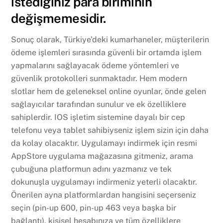
istediğiniz para biriminin
değişmemesidir.
Sonuç olarak, Türkiye’deki kumarhaneler, müşterilerin
ödeme işlemleri sırasında güvenli bir ortamda işlem
yapmalarını sağlayacak ödeme yöntemleri ve
güvenlik protokolleri sunmaktadır. Hem modern
slotlar hem de geleneksel online oyunlar, önde gelen
sağlayıcılar tarafından sunulur ve ek özelliklere
sahiplerdir. IOS işletim sistemine dayalı bir cep
telefonu veya tablet sahibiyseniz işlem sizin için daha
da kolay olacaktır. Uygulamayı indirmek için resmi
AppStore uygulama mağazasına gitmeniz, arama
çubuğuna platformun adını yazmanız ve tek
dokunuşla uygulamayı indirmeniz yeterli olacaktır.
Önerilen ayna platformlardan hangisini seçerseniz
seçin (pin-up 600, pin-up 463 veya başka bir
bağlantı), kişisel hesabınıza ve tüm özelliklere