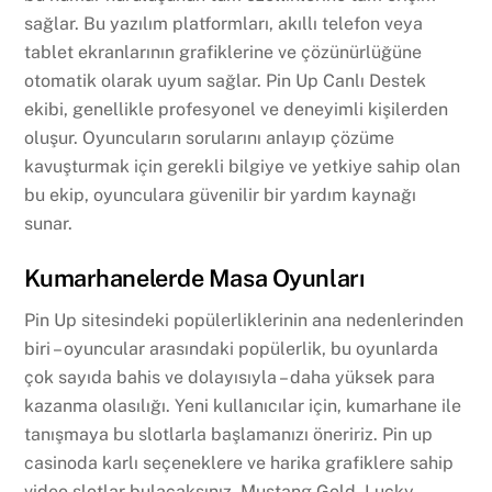
sağlar. Bu yazılım platformları, akıllı telefon veya
tablet ekranlarının grafiklerine ve çözünürlüğüne
otomatik olarak uyum sağlar. Pin Up Canlı Destek
ekibi, genellikle profesyonel ve deneyimli kişilerden
oluşur. Oyuncuların sorularını anlayıp çözüme
kavuşturmak için gerekli bilgiye ve yetkiye sahip olan
bu ekip, oyunculara güvenilir bir yardım kaynağı
sunar.
Kumarhanelerde Masa Oyunları
Pin Up sitesindeki popülerliklerinin ana nedenlerinden
biri – oyuncular arasındaki popülerlik, bu oyunlarda
çok sayıda bahis ve dolayısıyla – daha yüksek para
kazanma olasılığı. Yeni kullanıcılar için, kumarhane ile
tanışmaya bu slotlarla başlamanızı öneririz. Pin up
casinoda karlı seçeneklere ve harika grafiklere sahip
video slotlar bulacaksınız. Mustang Gold, Lucky