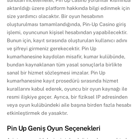
sunulan incelemeler, Pin Up casino yorumlar kısmında
aktarıldığı üzere platform hakkında bilgi edinmek için
size yardımcı olacaktır. Bir oyun hesabının
oluşturulması tamamlandığında, Pin-Up Casino giriş
işlemi, oyuncunun kişisel hesabından yapabilecektir.
Bunun için, kayıt sırasında oluşturulan kullanıcı adını
ve şifreyi girmeniz gerekecektir. Pin Up
kumarhanesine kaydolan misafir, kumar kulübünde,
bundan kaynaklanan tüm yasal sonuçlarla birlikte
sanal bir hizmet sözleşmesi imzalar. Pin Up
kumarhanesine kayıt prosedürü sırasında hizmet
kurallarını kabul ederek, oyuncu bir oyun kaynağı ile
resmi ilişkiye geçer. Ayrıca, bir fiziksel IP adresinden
veya oyun kulübündeki aile başına birden fazla hesabı
etkinleştirmek de yasaktır.
Pin Up Geniş Oyun Seçenekleri