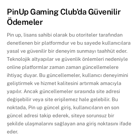
PinUp Gaming Club’da Güvenilir
Ödemeler
Pin up, lisans sahibi olarak bu otoriteler tarafından
denetlenen bir platformdur ve bu sayede kullanıcılara
yasal ve güvenilir bir deneyim sunmayı taahhüt eder.
Teknolojik altyapılar ve güvenlik önlemleri nedeniyle
online platformlar zaman zaman güncellemelere
ihtiyaç duyar. Bu güncellemeler, kullanıcı deneyimini
geliştirmek ve hizmet kalitesini artırmak amacıyla
yapılır. Ancak güncellemeler sırasında site adresi
değişebilir veya site erişilemez hale gelebilir. Bu
noktada, Pin up güncel giriş, kullanıcıların en son
güncel adresi takip ederek, siteye sorunsuz bir
şekilde ulaşmalarını sağlayan ana giriş noktasını ifade
eder.