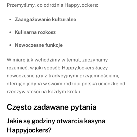
Przemyślmy, co odróżnia HappyJockers:
Zaangażowanie kulturalne
Kulinarna rozkosz
Nowoczesne funkcje
W miarę jak wchodzimy w temat, zaczynamy
rozumieć, w jaki sposób HappyJockers łączy
nowoczesne gry z tradycyjnymi przyjemnościami,
oferując jedyną w swoim rodzaju polską ucieczkę od
rzeczywistości na każdym kroku.
Często zadawane pytania
Jakie są godziny otwarcia kasyna
Happyjockers?