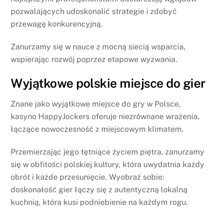
pozwalających udoskonalić strategie i zdobyć
przewagę konkurencyjną.
Zanurzamy się w nauce z mocną siecią wsparcia,
wspierając rozwój poprzez etapowe wyzwania.
Wyjątkowe polskie miejsce do gier
Znane jako wyjątkowe miejsce do gry w Polsce,
kasyno HappyJockers oferuje niezrównane wrażenia,
łączące nowoczesność z miejscowym klimatem.
Przemierzając jego tętniące życiem piętra, zanurzamy
się w obfitości polskiej kultury, która uwydatnia każdy
obrót i każde przesunięcie. Wyobraź sobie:
doskonałość gier łączy się z autentyczną lokalną
kuchnią, która kusi podniebienie na każdym rogu.