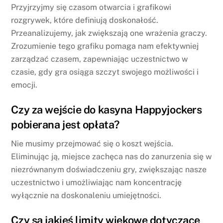
Przyjrzyjmy się czasom otwarcia i grafikowi
rozgrywek, które definiują doskonałość.
Przeanalizujemy, jak zwiększają one wrażenia graczy.
Zrozumienie tego grafiku pomaga nam efektywniej
zarządzać czasem, zapewniając uczestnictwo w
czasie, gdy gra osiąga szczyt swojego możliwości i
emocji.
Czy za wejście do kasyna Happyjockers
pobierana jest opłata?
Nie musimy przejmować się o koszt wejścia.
Eliminując ją, miejsce zachęca nas do zanurzenia się w
niezrównanym doświadczeniu gry, zwiększając nasze
uczestnictwo i umożliwiając nam koncentrację
wyłącznie na doskonaleniu umiejętności.
Czy są jakieś limity wiekowe dotyczące