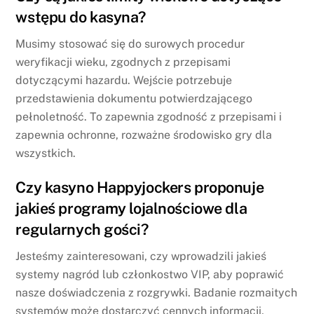
wstępu do kasyna?
Musimy stosować się do surowych procedur
weryfikacji wieku, zgodnych z przepisami
dotyczącymi hazardu. Wejście potrzebuje
przedstawienia dokumentu potwierdzającego
pełnoletność. To zapewnia zgodność z przepisami i
zapewnia ochronne, rozważne środowisko gry dla
wszystkich.
Czy kasyno Happyjockers proponuje
jakieś programy lojalnościowe dla
regularnych gości?
Jesteśmy zainteresowani, czy wprowadzili jakieś
systemy nagród lub członkostwo VIP, aby poprawić
nasze doświadczenia z rozgrywki. Badanie rozmaitych
systemów może dostarczyć cennych informacji,