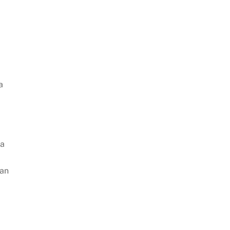
a
ya
lan