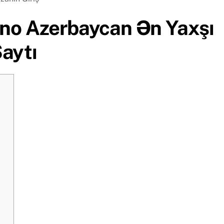
no Azerbaycan Ən Yaxşı
aytı