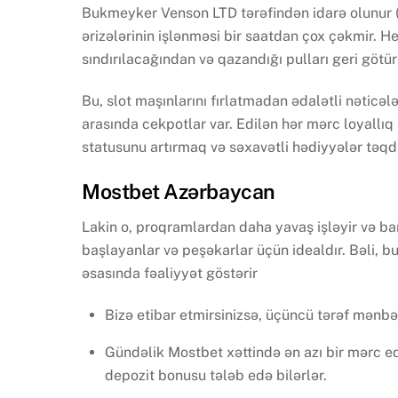
Bukmeyker Venson LTD tərəfindən idarə olunur (
ərizələrinin işlənməsi bir saatdan çox çəkmir. Hes
sındırılacağından və qazandığı pulları geri gö
Bu, slot maşınlarını fırlatmadan ədalətli nəticə
arasında cekpotlar var. Edilən hər mərc loyallıq
statusunu artırmaq və səxavətli hədiyyələr təqd
Mostbet Azərbaycan
Lakin o, proqramlardan daha yavaş işləyir və bar
başlayanlar və peşəkarlar üçün idealdır. Bəli, 
əsasında fəaliyyət göstərir
Bizə etibar etmirsinizsə, üçüncü tərəf mənbəl
Gündəlik Mostbet xəttində ən azı bir mərc ed
depozit bonusu tələb edə bilərlər.