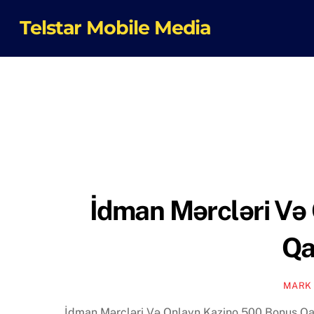
Skip
Telstar Mobile Media
to
content
İdman Mərcləri V
Qa
MARK
İdman Mərcləri Və Onlayn Kazino 500 Bonus Qa