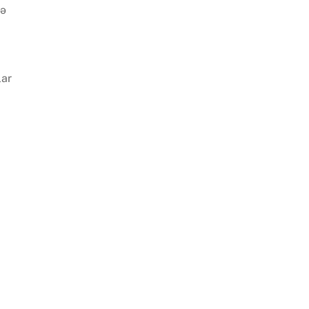
mə
lar