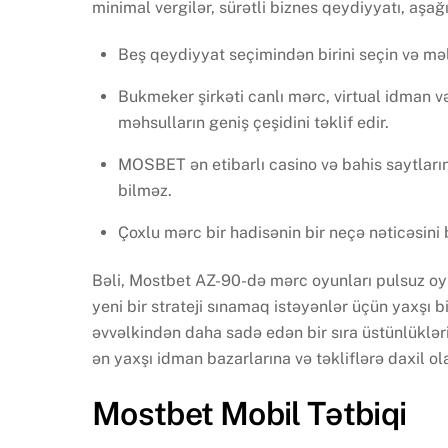
minimal vergilər, sürətli biznes qeydiyyatı, aşa
Beş qeydiyyat seçimindən birini seçin və məl
Bukmeker şirkəti canlı mərc, virtual idman 
məhsulların geniş çeşidini təklif edir.
MOSBET ən etibarlı casino və bahis saytlarınd
bilməz.
Çoxlu mərc bir hadisənin bir neçə nəticəsini b
Bəli, Mostbet AZ-90-də mərc oyunları pulsuz oy
yeni bir strateji sınamaq istəyənlər üçün yaxşı
əvvəlkindən daha sadə edən bir sıra üstünlüklər
ən yaxşı idman bazarlarına və təkliflərə daxil ol
Mostbet Mobil Tətbiqi