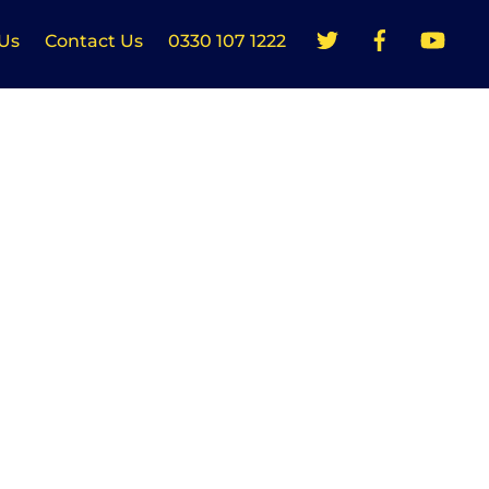
Us
Contact Us
0330 107 1222