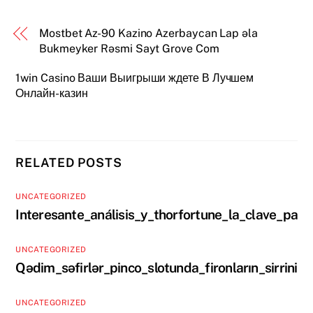
Mostbet Az-90 Kazino Azerbaycan Lap əla
Bukmeyker Rəsmi Sayt Grove Com
1win Casino Ваши Выигрыши ждете В Лучшем
Онлайн-казин
RELATED POSTS
UNCATEGORIZED
Interesante_análisis_y_thorfortune_la_clave_para
UNCATEGORIZED
Qədim_səfirlər_pinco_slotunda_fironların_sirrini_
UNCATEGORIZED