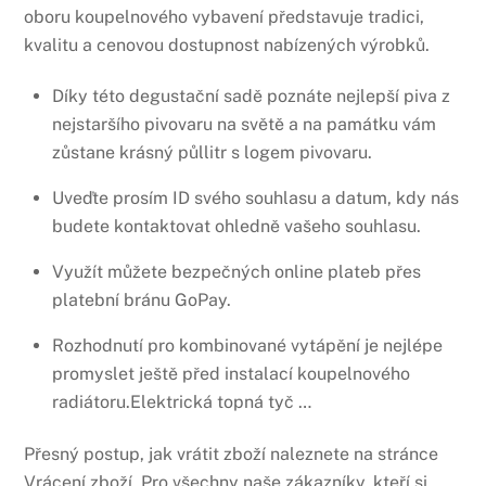
oboru koupelnového vybavení představuje tradici,
kvalitu a cenovou dostupnost nabízených výrobků.
Díky této degustační sadě poznáte nejlepší piva z
nejstaršího pivovaru na světě a na památku vám
zůstane krásný půllitr s logem pivovaru.
Uveďte prosím ID svého souhlasu a datum, kdy nás
budete kontaktovat ohledně vašeho souhlasu.
Využít můžete bezpečných online plateb přes
platební bránu GoPay.
Rozhodnutí pro kombinované vytápění je nejlépe
promyslet ještě před instalací koupelnového
radiátoru.Elektrická topná tyč …
Přesný postup, jak vrátit zboží naleznete na stránce
Vrácení zboží. Pro všechny naše zákazníky, kteří si