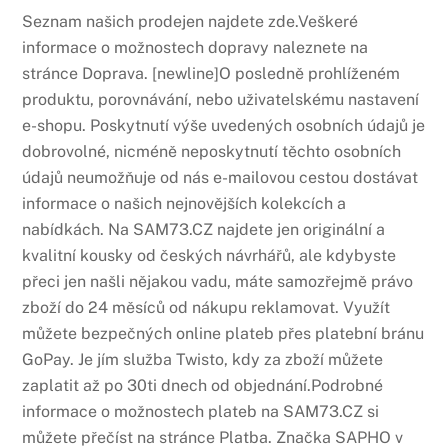
Seznam našich prodejen najdete zde.Veškeré
informace o možnostech dopravy naleznete na
stránce Doprava. [newline]O posledně prohlíženém
produktu, porovnávání, nebo uživatelskému nastavení
e-shopu. Poskytnutí výše uvedených osobních údajů je
dobrovolné, nicméně neposkytnutí těchto osobních
údajů neumožňuje od nás e-mailovou cestou dostávat
informace o našich nejnovějších kolekcích a
nabídkách. Na SAM73.CZ najdete jen originální a
kvalitní kousky od českých návrhářů, ale kdybyste
přeci jen našli nějakou vadu, máte samozřejmě právo
zboží do 24 měsíců od nákupu reklamovat. Využít
můžete bezpečných online plateb přes platební bránu
GoPay. Je jím služba Twisto, kdy za zboží můžete
zaplatit až po 30ti dnech od objednání.Podrobné
informace o možnostech plateb na SAM73.CZ si
můžete přečíst na stránce Platba. Značka SAPHO v