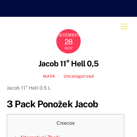
Skip
to
content
Men
DECEMBER
28
2022
Jacob 11° Hell 0,5
Uncategorized
MARK
Jacob 11° Hell 0,5 L
3 Pack Ponožek Jacob
Список