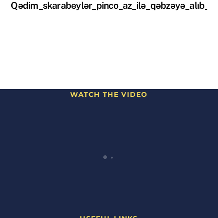
Qədim_skarabeylər_pinco_az_ilə_qəbzəyə_alıb_x
WATCH THE VIDEO