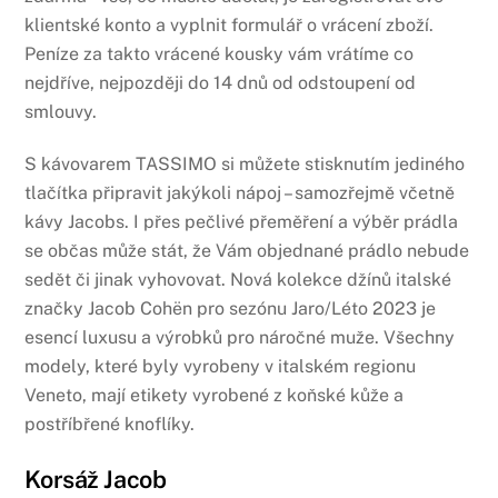
klientské konto a vyplnit formulář o vrácení zboží.
Peníze za takto vrácené kousky vám vrátíme co
nejdříve, nejpozději do 14 dnů od odstoupení od
smlouvy.
S kávovarem TASSIMO si můžete stisknutím jediného
tlačítka připravit jakýkoli nápoj – samozřejmě včetně
kávy Jacobs. I přes pečlivé přeměření a výběr prádla
se občas může stát, že Vám objednané prádlo nebude
sedět či jinak vyhovovat. Nová kolekce džínů italské
značky Jacob Cohën pro sezónu Jaro/Léto 2023 je
esencí luxusu a výrobků pro náročné muže. Všechny
modely, které byly vyrobeny v italském regionu
Veneto, mají etikety vyrobené z koňské kůže a
postříbřené knoflíky.
Korsáž Jacob