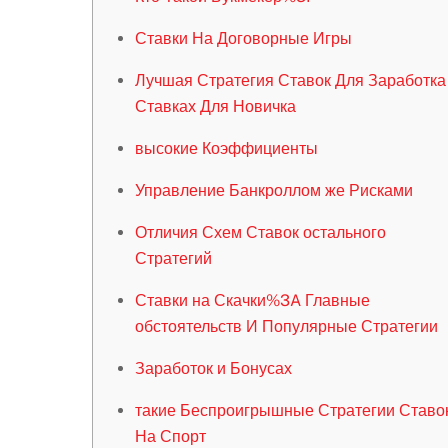
Ставки На Договорные Игры
Лучшая Стратегия Ставок Для Заработка
Ставках Для Новичка
высокие Коэффициенты
Управление Банкроллом же Рисками
Отличия Схем Ставок остального
Стратегий
Ставки на Скачки%3A Главные
обстоятельств И Популярные Стратегии
Заработок и Бонусах
такие Беспроигрышные Стратегии Ставо
На Спорт