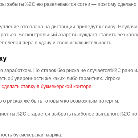
игры забыты%2C ею развлекаются сотни ― поэтому сделано
упление ото плана на дистанции приведут к сливу. Неудачи
раться. Бесконтрольный азарт вынуждает ставить без капл
т слепая вера в удачу и свою исключительность.
ку
о заработком. Но ставок без риска не случается%2C рано и
ать об уверенности же каких-либо гарантиях. Игроки
а
сделать ставку в букмекерской конторе
.
 о рисках же быть готовым ко возможным потерям.
циенты%2C старается выбрать наиболее выгодного%2C но
ность букмекерская маржа.