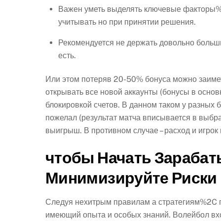
Важен уметь выделять ключевые факторы%
учитывать но при принятии решения.
Рекомендуется не держать довольно больш
есть.
Или этом потеряв 20-50% бонуса можно заимет
открывать все новой аккаунты (бонусы в основ
блокировкой счетов. В данном таком у разных 
пожелал (результат матча вписывается в выбр
выигрыш. В противном случае – расход и игрок 
чтобы Начать Зарабат
Минимизируйте Риски
Следуя нехитрым правилам а стратегиям%2C п
имеющий опыта и особых знаний. Волейбол вх