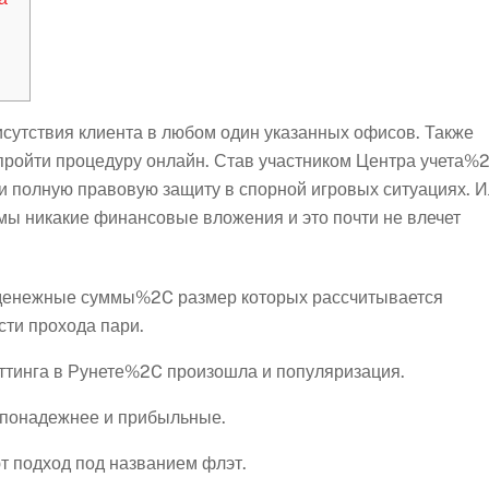
сутствия клиента в любом один указанных офисов. Также
 пройти процедуру онлайн. Став участником Центра учета%
и полную правовую защиту в спорной игровых ситуациях. 
мы никакие финансовые вложения и это почти не влечет
а денежные суммы%2C размер которых рассчитывается
ти прохода пари.
тинга в Рунете%2C произошла и популяризация.
понадежнее и прибыльные.
т подход под названием флэт.