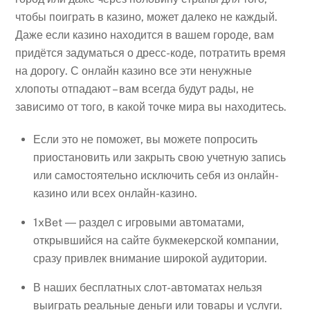
чтобы поиграть в казино, может далеко не каждый.
Даже если казино находится в вашем городе, вам
придётся задуматься о дресс-коде, потратить время
на дорогу. С онлайн казино все эти ненужные
хлопоты отпадают – вам всегда будут рады, не
зависимо от того, в какой точке мира вы находитесь.
Если это не поможет, вы можете попросить
приостановить или закрыть свою учетную запись
или самостоятельно исключить себя из онлайн-
казино или всех онлайн-казино.
1xBet ― раздел с игровыми автоматами,
открывшийся на сайте букмекерской компании,
сразу привлек внимание широкой аудитории.
В наших бесплатных слот-автоматах нельзя
выиграть реальные деньги или товары и услуги.