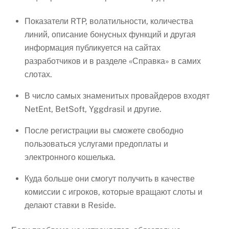
Показатели RTP, волатильности, количества
линий, описание бонусных функций и другая
информация публикуется на сайтах
разработчиков и в разделе «Справка» в самих
слотах.
В число самых знаменитых провайдеров входят
NetEnt, BetSoft, Yggdrasil и другие.
После регистрации вы сможете свободно
пользоваться услугами предоплаты и
электронного кошелька.
Куда больше они смогут получить в качестве
комиссии с игроков, которые вращают слоты и
делают ставки в Reside.