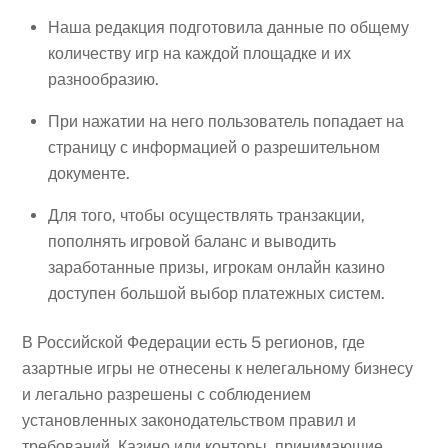
Наша редакция подготовила данные по общему
количеству игр на каждой площадке и их
разнообразию.
При нажатии на него пользователь попадает на
страницу с информацией о разрешительном
документе.
Для того, чтобы осуществлять транзакции,
пополнять игровой баланс и выводить
заработанные призы, игрокам онлайн казино
доступен большой выбор платежных систем.
В Российской Федерации есть 5 регионов, где
азартные игры не отнесены к нелегальному бизнесу
и легально разрешены с соблюдением
установленных законодательством правил и
требований. Казино или конторы, принимающие