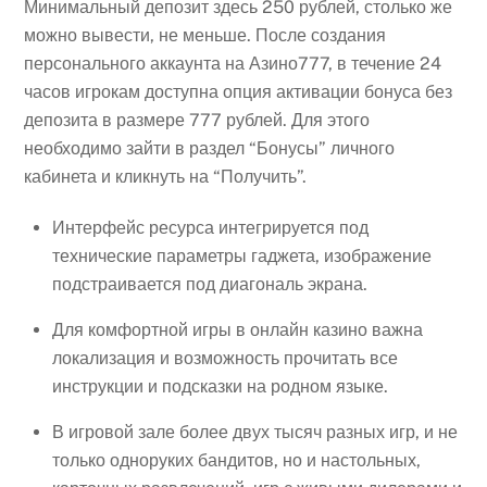
Минимальный депозит здесь 250 рублей, столько же
можно вывести, не меньше. После создания
персонального аккаунта на Азино777, в течение 24
часов игрокам доступна опция активации бонуса без
депозита в размере 777 рублей. Для этого
необходимо зайти в раздел “Бонусы” личного
кабинета и кликнуть на “Получить”.
Интерфейс ресурса интегрируется под
технические параметры гаджета, изображение
подстраивается под диагональ экрана.
Для комфортной игры в онлайн казино важна
локализация и возможность прочитать все
инструкции и подсказки на родном языке.
В игровой зале более двух тысяч разных игр, и не
только одноруких бандитов, но и настольных,