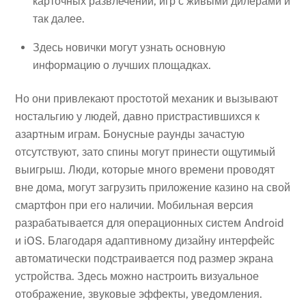
карточных развлечений, игр с живыми дилерами и
так далее.
Здесь новички могут узнать основную
информацию о лучших площадках.
Но они привлекают простотой механик и вызывают
ностальгию у людей, давно пристрастившихся к
азартным играм. Бонусные раунды зачастую
отсутствуют, зато спины могут принести ощутимый
выигрыш. Люди, которые много времени проводят
вне дома, могут загрузить приложение казино на свой
смартфон при его наличии. Мобильная версия
разрабатывается для операционных систем Android
и iOS. Благодаря адаптивному дизайну интерфейс
автоматически подстраивается под размер экрана
устройства. Здесь можно настроить визуальное
отображение, звуковые эффекты, уведомления.