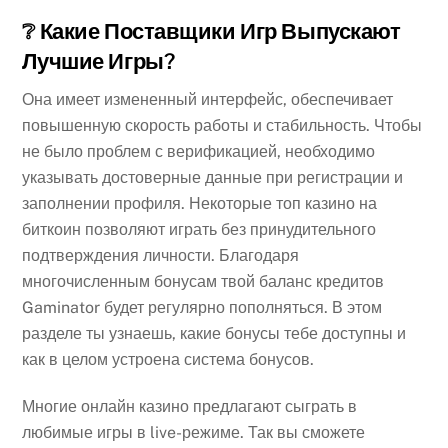
❔ Какие Поставщики Игр Выпускают
Лучшие Игры?
Она имеет измененный интерфейс, обеспечивает
повышенную скорость работы и стабильность. Чтобы
не было проблем с верификацией, необходимо
указывать достоверные данные при регистрации и
заполнении профиля. Некоторые топ казино на
биткоин позволяют играть без принудительного
подтверждения личности. Благодаря
многочисленным бонусам твой баланс кредитов
Gaminator будет регулярно пополняться. В этом
разделе ты узнаешь, какие бонусы тебе доступны и
как в целом устроена система бонусов.
Многие онлайн казино предлагают сыграть в
любимые игры в live-режиме. Так вы сможете