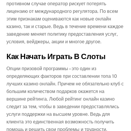
противном случае оператор рискует потерять
лицензию от международного регулятора. По всем
этим признакам оцениваются как новые онлайн
казино, так и старые. Ведь в течение времени каждое
заведение меняет политику предоставления услуг,
условия, вейджеры, акции и многое другое.
Как Начать Играть В Слоты
Опции призовой программы – это один из
определяющих факторов при составлении топа 10
лучших казино онлайн. Причем не обязательно клуб с
большим количеством подарков окажется на
вершине рейтинга. Любой рейтинг онлайн казино
следит за тем, чтобы в заведении предоставлялись
услуги поддержки на высшем уровне. Ведь для
клиента это единственная возможность получить
помощь и решить свои проблемы и трудности.