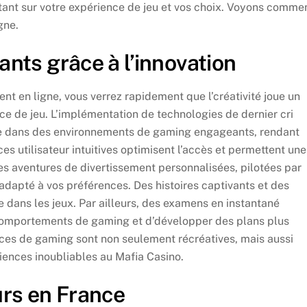
ant sur votre expérience de jeu et vos choix. Voyons comme
gne.
pants grâce à l’innovation
nt en ligne, vous verrez rapidement que l’créativité joue un
nce de jeu. L’implémentation de technologies de dernier cri
ne dans des environnements de gaming engageants, rendant
es utilisateur intuitives optimisent l’accès et permettent une
es aventures de divertissement personnalisées, pilotées par
dapté à vos préférences. Des histoires captivants et des
 dans les jeux. Par ailleurs, des examens en instantané
 comportements de gaming et d’développer des plans plus
nces de gaming sont non seulement récréatives, mais aussi
riences inoubliables au Mafia Casino.
urs en France