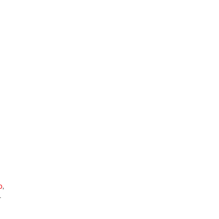
o
,
r