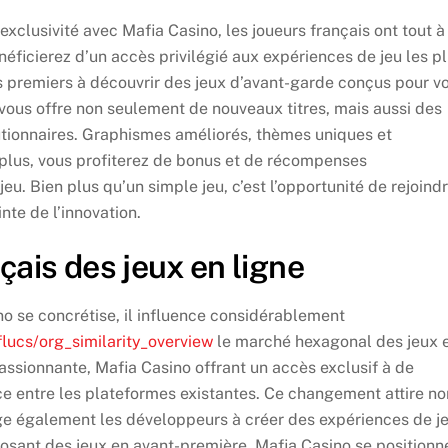
exclusivité avec Mafia Casino, les joueurs français ont tout à
néficierez d’un accès privilégié aux expériences de jeu les p
s premiers à découvrir des jeux d’avant-garde conçus pour v
ous offre non seulement de nouveaux titres, mais aussi des
utionnaires. Graphismes améliorés, thèmes uniques et
 plus, vous profiterez de bonus et de récompenses
eu. Bien plus qu’un simple jeu, c’est l’opportunité de rejoind
te de l’innovation.
çais des jeux en ligne
no se concrétise, il influence considérablement
lucs/org_similarity_overview
le marché hexagonal des jeux 
assionnante, Mafia Casino offrant un accès exclusif à de
nce entre les plateformes existantes. Ce changement attire no
e également les développeurs à créer des expériences de j
osant des jeux en avant-première, Mafia Casino se positionn