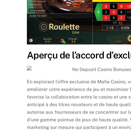
Aperçu de l’accord d’excl
En explorant l’offre exclusive de Mafia Casino,
améliorer votre expérience de jeu et maximiser 
favorise la collaboration entre le casino et une
anticipé à des titres novateurs et de haute quali
autorise aux fournisseurs de se concentrer sur l
d’une gamme pointue de jeux de haute qualité. V
marketing sur mesure qui participent à un envi