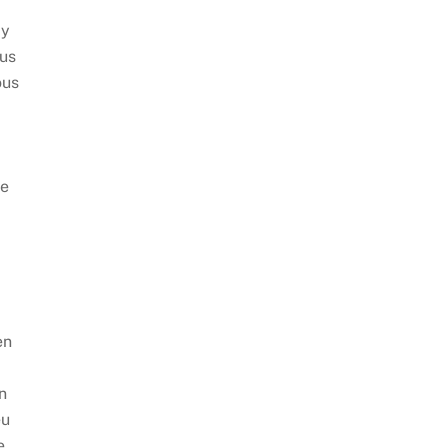
 y
lus
ous
re
en
n
eu
e