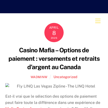
Skip
to
content
Men
APRIL
8
2026
Casino Mafia – Options de
paiement : versements et retraits
d’argent au Canada
Uncategorized
WADMINW
Est-il vrai que le sélection des options de paiement
peut faire toute la différence dans une expérience de