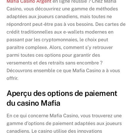
Mafia Casino Argent
en ligne réussie ? Chez Mafia
Casino, vous découvrirez une gamme de méthodes
adaptées aux joueurs canadiens, mais toutes ne
répondront peut-être pas à vos besoins. Des cartes de
crédit traditionnelles aux e-wallets modernes en
passant par les cryptomonnaies, le choix peut
paraître complexe. Alors, comment s’y retrouver
parmi toutes ces options pour garantir des
versements et des retraits sans encombre ?
Découvrons ensemble ce que Mafia Casino a à vous
offrir.
Aperçu des options de paiement
du casino Mafia
En ce qui concerne Mafia Casino, vous trouverez une
gamme d’options de paiement adaptées aux joueurs
canadiens. Le casino utilise des innovations