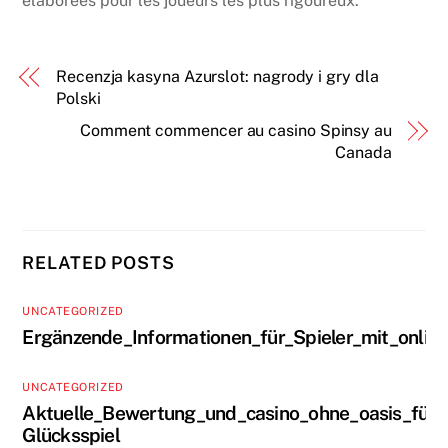
élaborées pour les joueurs les plus rigoureux.
Recenzja kasyna Azurslot: nagrody i gry dla
Polski
Comment commencer au casino Spinsy au
Canada
RELATED POSTS
UNCATEGORIZED
Ergänzende_Informationen_für_Spieler_mit_onlin
UNCATEGORIZED
Aktuelle_Bewertung_und_casino_ohne_oasis_für_s
Glücksspiel