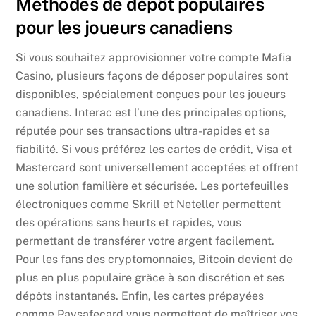
Méthodes de dépôt populaires
pour les joueurs canadiens
Si vous souhaitez approvisionner votre compte Mafia
Casino, plusieurs façons de déposer populaires sont
disponibles, spécialement conçues pour les joueurs
canadiens. Interac est l’une des principales options,
réputée pour ses transactions ultra-rapides et sa
fiabilité. Si vous préférez les cartes de crédit, Visa et
Mastercard sont universellement acceptées et offrent
une solution familière et sécurisée. Les portefeuilles
électroniques comme Skrill et Neteller permettent
des opérations sans heurts et rapides, vous
permettant de transférer votre argent facilement.
Pour les fans des cryptomonnaies, Bitcoin devient de
plus en plus populaire grâce à son discrétion et ses
dépôts instantanés. Enfin, les cartes prépayées
comme Paysafecard vous permettent de maîtriser vos