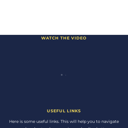
WATCH THE VIDEO
USEFUL LINKS
Here is some useful links. This will help you to navigate