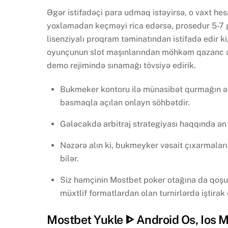
Əgər istifadəçi para udmaq istəyirsə, o vaxt h
yoxlamadan keçməyi rica edərsə, prosedur 5-7 g
lisenziyalı proqram təminatından istifadə edir ki
oyunçunun slot maşınlarından möhkəm qazanc əl
demo rejimində sınamağı tövsiyə edirik.
Bukmeker kontoru ilə münasibət qurmağın ə
basmaqla açılan onlayn söhbətdir.
Gələcəkdə arbitraj strategiyası haqqında ən
Nəzərə alın ki, bukmeyker vəsait çıxarmaları
bilər.
Siz həmçinin Mostbet poker otağına da qoşul
müxtlif formatlardan olan turnirlərdə iştirak 
Mostbet Yukle ᐈ Android Os, Ios 