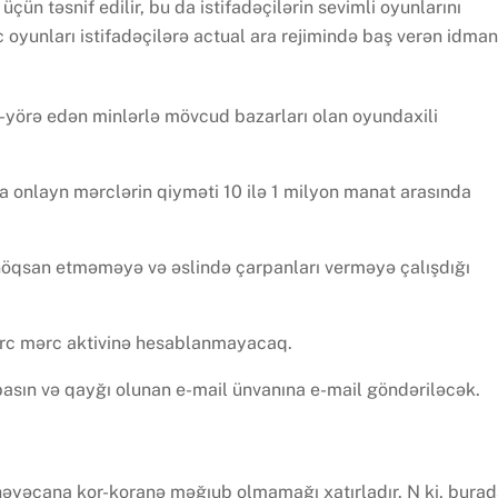
 üçün təsnif edilir, bu da istifadəçilərin sevimli oyunlarını
 oyunları istifadəçilərə actual ara rejimində baş verən idman
n-yörə edən minlərlə mövcud bazarları olan oyundaxili
 onlayn mərclərin qiyməti 10 ilə 1 milyon manat arasında
nöqsan etməməyə və əslində çarpanları verməyə çalışdığı
mərc mərc aktivinə hesablanmayacaq.
sın və qayğı olunan e-mail ünvanına e-mail göndəriləcək.
əyəcana kor-koranə məğıub olmamağı xatırladır. N ki, bura