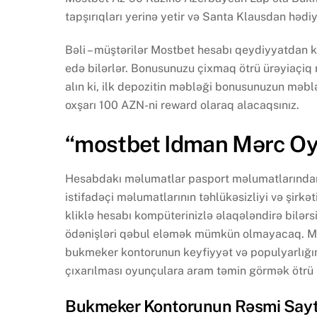
tapşırıqları yerinə yetir və Santa Klausdan hədi
Bəli – müştərilər Mostbet hesabı qeydiyyatdan 
edə bilərlər. Bonusunuzu çixmaq ötrü ürəyiaçiq ni
alın ki, ilk depozitin məbləği bonusunuzun məbl
oxşarı 100 AZN-ni reward olaraq alacaqsınız.
“mostbet Idman Mərc Oy
Hesabdakı məlumatlar pasport məlumatlarından fər
istifadəçi məlumatlarının təhlükəsizliyi və şirkə
kliklə hesabı kompüterinizlə əlaqələndirə bilərs
ödənişləri qəbul eləmək mümkün olmayacaq. Maliy
bukmeker kontorunun keyfiyyət və populyarlığın
çıxarılması oyunçulara aram təmin görmək ötrü 
Bukmeker Kontorunun Rəsmi Saytı