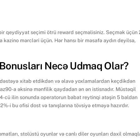
bir qeydiyyat seçimi ötrü reward seçməlisiniz. Seçmək üçün 
a kazino mərcləri üçün. Hər hansı bir məsafə aydın deyilsə,
Bonusları Necə Udmaq Olar?
 dəstəyə xitab etdikdən və əlavə yoxlamalardan keçdikdən
-az90-a əksinə mənfilik qaydadan ən ən istisnadır. Müstəqil
-cü ilin sonunda operatorun babat reytinqi atəşin 5 baldan
%-i bu ofisi dost və tanışlarına tövsiyə etməyə hazırdır.
tları, stolüstü oyunlar və canlı diler oyunları daxil olmaql