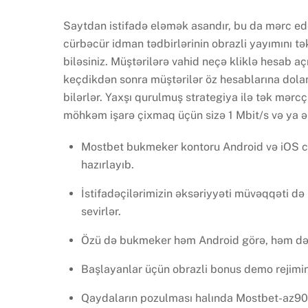
Saytdan istifadə eləmək asandır, bu da mərc edə
cürbəcür idman tədbirlərinin obrazli yayımını təkl
biləsiniz. Müştərilərə vahid neçə kliklə hesab
keçdikdən sonra müştərilər öz hesablarına dol
bilərlər. Yaxşı qurulmuş strategiya ilə tək mərcç
möhkəm işarə çixmaq üçün sizə 1 Mbit/s və ya ən
Mostbet bukmeker kontoru Android və iOS 
hazırlayıb.
İstifadəçilərimizin əksəriyyəti müvəqqəti də 
sevirlər.
Özü də bukmeker həm Android görə, həm də iPh
Başlayanlar üçün obrazli bonus demo rejimind
Qaydaların pozulması halında Mostbet-az90 b