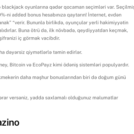
ə blackjack oyunlarına qədər qocaman seçimləri var. Seçilmi
0%-ni added bonus hesabınıza qaytarın! İnternet, evdən
ak” “verir. Bununla birlikdə, oyunçular yerli hakimiyyətin
lıdırlar. Buna ötrü də, ilk növbədə, qeydiyyatdan keçmək,
şifrənizi iç görmək vacibdir.
ha dəyərsiz qiymətlərlə təmin edirlər.
ey, Bitcoin və EcoPayz kimi ödəniş sistemləri populyardır.
kmekerin daha məşhur bonuslarından biri də doğum günü
ərar versəniz, yadda saxlamalı olduğunuz məlumatlar
azino