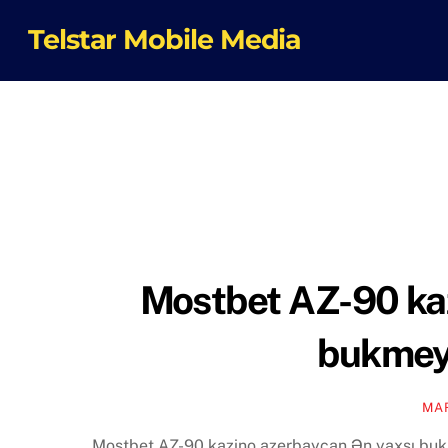
Skip
Telstar Mobile Media
to
content
Mostbet AZ-90 ka
bukmeyk
MA
Mostbet AZ-90 kazino azerbaycan Ən yaxşı buk