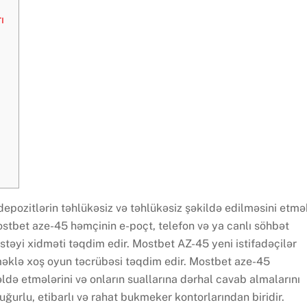
ı
epozitlərin təhlükəsiz və təhlükəsiz şəkildə edilməsini etmə
Mostbet aze-45 həmçinin e-poçt, telefon və ya canlı söhbət
təyi xidməti təqdim edir. Mostbet AZ-45 yeni istifadəçilər
əklə xoş oyun təcrübəsi təqdim edir. Mostbet aze-45
əldə etmələrini və onların suallarına dərhal cavab almalarını
urlu, etibarlı və rahat bukmeker kontorlarından biridir.