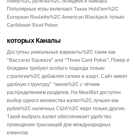
покер%2C рулетка%2C блэкджек и баккара.
Популярные игры включают Texas Hold’em%2C
European Roulette%2C American Blackjack только
Caribbean Stud Poker.
которых Каналы
Доступны уникальные варианты%2C такие как
“Baccarat Squeeze” and “Three Card Poker”. Покер и
блэкджек требуют особого подхода только
стратегии%2C добавляя склоки и азарт. Сайт имеет
удобную структуру” “меню%2C с чётким
распределением разделов. На MostBet доступен
выбор одного множества валют%2C лучших как
рубли%2C наличных США%2C евро только другие.
Такой выбрать валют обеспечивает удобство
проведения транзакций дли международных
клиентов.