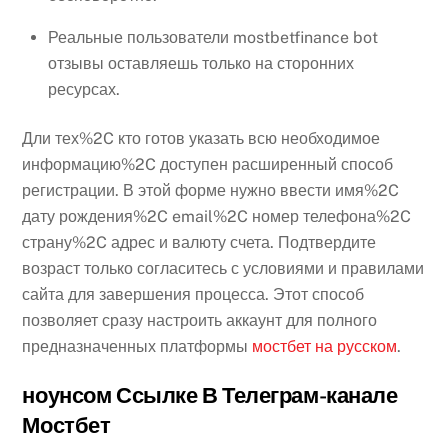
Реальные пользователи mostbetfinance bot
отзывы оставляешь только на сторонних
ресурсах.
Дли тех%2C кто готов указать всю необходимое
информацию%2C доступен расширенный способ
регистрации. В этой форме нужно ввести имя%2C
дату рождения%2C email%2C номер телефона%2C
страну%2C адрес и валюту счета. Подтвердите
возраст только согласитесь с условиями и правилами
сайта для завершения процесса. Этот способ
позволяет сразу настроить аккаунт для полного
предназначенных платформы
мостбет на русском
.
ноунсом Ссылке В Телеграм-канале
Мостбет