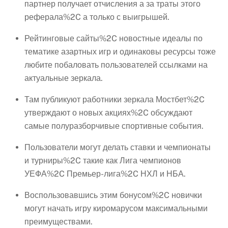
партнер получает отчисления а за траты этого
реферала%2C а только с выигрышей.
Рейтинговые сайты%2C новостные идеалы по
тематике азартных игр и одинаковы ресурсы тоже
любите побаловать пользователей ссылками на
актуальные зеркала.
Там публикуют работники зеркала Мостбет%2C
утверждают о новых акциях%2C обсуждают
самые полуразборчивые спортивные события.
Пользователи могут делать ставки и чемпионаты
и турниры%2C такие как Лига чемпионов
УЕФА%2C Премьер-лига%2C НХЛ и НБА.
Воспользовавшись этим бонусом%2C новички
могут начать игру киромарусом максимальными
преимуществами.