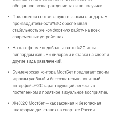
обещанное вознаграждение так и но получили.
Приложения соответствуют высоким стандартам
производительности%2C обеспечивая
стабильность же комфортную работу на всех
современных устройствах.
На платформе подобраны слоты%2C игры
пиппардом живыми дилерами и ставки на спорт и
другие вида развлечений.
Букмекерская контора МостБет предлагает своим
игрокам удобный и бессознательно понятный
интерфейс%2C гарантирующий легкость в
постепенном и приятное визуальное восприятие.
Же%2C Мостбет — как законная и безопасная
платформа для ставок на спорт же России.