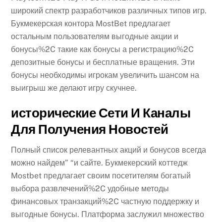
широкий спектр разработчиков различных типов игр.
Букмекерская контора MostBet предлагает
остальным пользователям выгодные акции и
бонусы%2C такие как бонусы а регистрацию%2C
депозитные бонусы и бесплатные вращения. Эти
бонусы необходимы игрокам увеличить шансом на
выигрыш же делают игру скучнее.
исторические Сети И Каналы
Для Получения Новостей
Полный список релевантных акций и бонусов всегда
можно найдем” “и сайте. Букмекерский коттедж
Mostbet предлагает своим посетителям богатый
выбора развлечений%2C удобные методы
финансовых транзакций%2C частную поддержку и
выгодные бонусы. Платформа заслужил множество