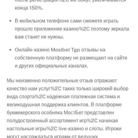
конца 150%.
В мобильном телефоне сами сможете играть
прошло приложение казино%2C поэтому зеркала
вам станет не нужны.
Онлайн-казино Mostbet Tgp отзывы на
собственную платформу не размещают на сайте
и других официальных каналах.
Мы неизменно положительные отзыв отражают
качество нам услуг%2C таких только широкий выбор
вида спорта%2C надежная платежная система и
великодушная поддержка клиентов. В платформе
букмекерского особняка МостБет представлен
полудостроенный ассортимент игр%2C начиная
настольные игры%2C live-казино и слоты. Игроки
могут наслаждаться играми от ведущих