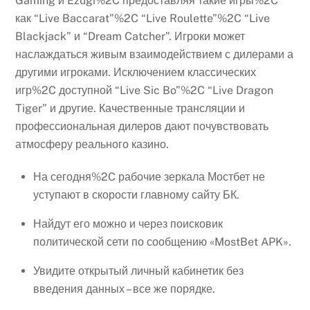
Gaming и Ezugi%2C предоставляя такие игры%2C
как “Live Baccarat”%2C “Live Roulette”%2C “Live
Blackjack” и “Dream Catcher”. Игроки может
наслаждаться живым взаимодействием с дилерами а
другими игроками. Исключением классических
игр%2C доступной “Live Sic Bo”%2C “Live Dragon
Tiger” и другие. Качественные трансляции и
профессиональная дилеров дают почувствовать
атмосферу реального казино.
На сегодня%2C рабочие зеркала Мостбет не
уступают в скорости главному сайту БК.
Найдут его можно и через поисковик
политической сети по сообщению «MostBet APK».
Увидите открытый личный кабинетик без
введения данных – все же порядке.