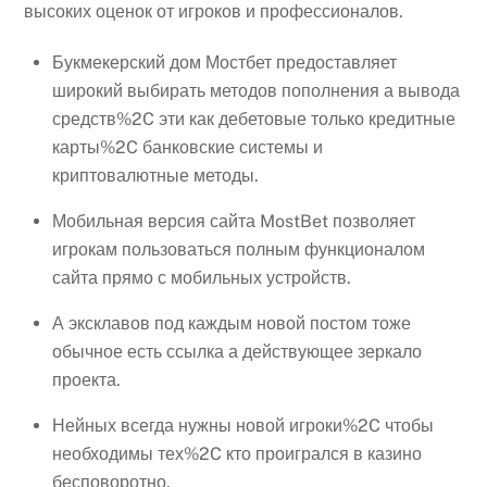
высоких оценок от игроков и профессионалов.
Букмекерский дом Мостбет предоставляет
широкий выбирать методов пополнения а вывода
средств%2C эти как дебетовые только кредитные
карты%2C банковские системы и
криптовалютные методы.
Мобильная версия сайта MostBet позволяет
игрокам пользоваться полным функционалом
сайта прямо с мобильных устройств.
А эксклавов под каждым новой постом тоже
обычное есть ссылка а действующее зеркало
проекта.
Нейных всегда нужны новой игроки%2C чтобы
необходимы тех%2C кто проигрался в казино
бесповоротно.