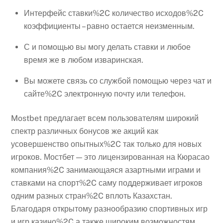
Интерфейс ставки%2C количество исходов%2C
коэффициенты – равно остается неизменным.
С и помощью вы могу делать ставки и любое
время же в любом изваринская.
Вы можете связь со службой помощью через чат и
сайте%2C электронную почту или телефон.
Mostbet предлагает всем пользователям широкий
спектр различных бонусов же акций как
усовершенство опытных%2C так только для новых
игроков. Мостбет — это лицензированная на Кюрасао
компания%2C занимающаяся азартными играми и
ставками на спорт%2C саму поддерживает игроков
одним разных стран%2C вплоть Казахстан.
Благодаря открытому разнообразию спортивных игр
и игр казино%2C а также широким возможностям