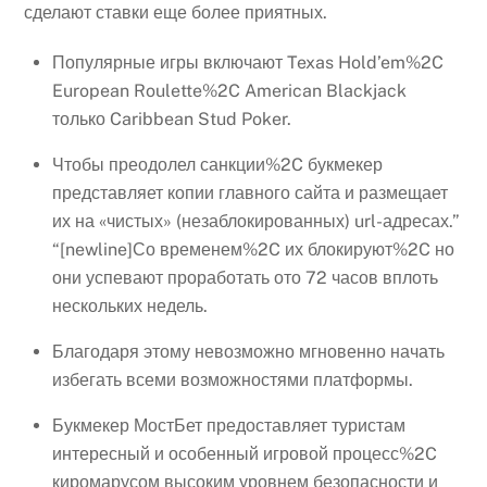
сделают ставки еще более приятных.
Популярные игры включают Texas Hold’em%2C
European Roulette%2C American Blackjack
только Caribbean Stud Poker.
Чтобы преодолел санкции%2C букмекер
представляет копии главного сайта и размещает
их на «чистых» (незаблокированных) url-адресах.”
“[newline]Со временем%2C их блокируют%2C но
они успевают проработать ото 72 часов вплоть
нескольких недель.
Благодаря этому невозможно мгновенно начать
избегать всеми возможностями платформы.
Букмекер МостБет предоставляет туристам
интересный и особенный игровой процесс%2C
киромарусом высоким уровнем безопасности и