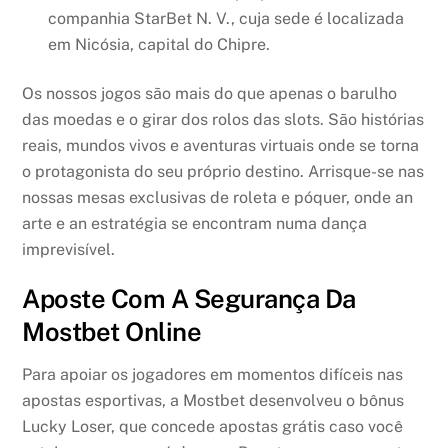
companhia StarBet N. V., cuja sede é localizada
em Nicósia, capital do Chipre.
Os nossos jogos são mais do que apenas o barulho
das moedas e o girar dos rolos das slots. São histórias
reais, mundos vivos e aventuras virtuais onde se torna
o protagonista do seu próprio destino. Arrisque-se nas
nossas mesas exclusivas de roleta e póquer, onde an
arte e an estratégia se encontram numa dança
imprevisível.
Aposte Com A Segurança Da
Mostbet Online
Para apoiar os jogadores em momentos difíceis nas
apostas esportivas, a Mostbet desenvolveu o bônus
Lucky Loser, que concede apostas grátis caso você