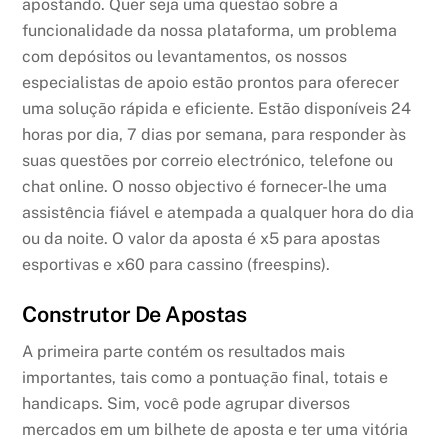
apostando. Quer seja uma questão sobre a
funcionalidade da nossa plataforma, um problema
com depósitos ou levantamentos, os nossos
especialistas de apoio estão prontos para oferecer
uma solução rápida e eficiente. Estão disponíveis 24
horas por dia, 7 dias por semana, para responder às
suas questões por correio electrónico, telefone ou
chat online. O nosso objectivo é fornecer-lhe uma
assistência fiável e atempada a qualquer hora do dia
ou da noite. O valor da aposta é x5 para apostas
esportivas e x60 para cassino (freespins).
Construtor De Apostas
A primeira parte contém os resultados mais
importantes, tais como a pontuação final, totais e
Back
handicaps. Sim, você pode agrupar diversos
To
mercados em um bilhete de aposta e ter uma vitória
Top