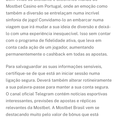
Mostbet Casino em Portugal, onde an emoção como
também a diversão se entrelaçam numa incrível
sinfonia de jogo! Convidamo-lo an embarcar numa
viagem que irá mudar a sua ideia de diversão e deixá-
lo com uma experiência inesquecível. Isso sem contar
com o programa de fidelidade ativa, que leva em
conta cada ação de um jogador, aumentando
permanentemente o cashback em todas as apostas.
Para salvaguardar as suas informações sensíveis,
certifique-se de que está an iniciar sessão numa
ligação segura. Deverá também alterar rotineiramente
a sua palavra-passe para manter a sua conta segura.
O canal oficial Telegram contém notícias esportivas
interessantes, previsões de apostas e réplicas
relevantes da Mostbet. A Mostbet Brasil vem se
destacando muito pelo valor de bônus que está