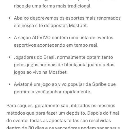
risco de uma forma mais tradicional.
Abaixo descrevemos os esportes mais renomados
em nosso site de apostas Mostbet.
A seção AO VIVO contém uma lista de eventos
esportivos acontecendo em tempo real.
Jogadores do Brasil normalmente optam tanto
pelos jogos normais de blackjack quanto pelos
jogos ao vivo na Mostbet.
Aviator é um jogo ao vivo popular da Spribe que
permite a você ganhar rapidamente.
Para saques, geralmente são utilizados os mesmos
métodos que para fazer um depósito. Depois do final
do evento, todas as apostas feitas são resolvidas
dentro de 30 dias e os vencedores podem sacar seus