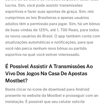
lucros. Sim, você pode assistir transmissões
esportivas e fazer suas apostas de graça. Sim, nós
cumprimos as leis Brasileiras e apenas usuários
adultos têm a permissão para jogar. Sim, há um bônus
de boas-vindas de 125%, até 1, 700 Reais, para todos
os novos usuários do Brasil. O app também conta com
atualizações automáticas e notificações, para que
você não perca nenhum novo bônus ou partida
esportiva na qual você estiver interessado.
É Possível Assistir A Transmissões Ao
Vivo Dos Jogos Na Casa De Apostas
Mostbet?
Basta clicar no ícone de download para Android
presente no website da Mostbet e prosseguir com an
instalação. É possível que seu celular solicite