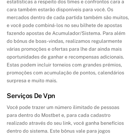
estatísticas a respeito dos times e confrontos cara a
cara também estarão disponíveis para você. Os
mercados dentro de cada partida também são muitos,
e você pode combiná-los no seu bilhete de apostas
fazendo apostas de Acumulador/Sistema. Para além
do bónus de boas-vindas, realizamos regularmente
várias promoções e ofertas para lhe dar ainda mais
oportunidades de ganhar e recompensas adicionais.
Estas podem incluir torneios com grandes prémios,
promoções com acumulação de pontos, calendários
surpresa e muito mais.
Serviços De Vpn
Você pode trazer um número ilimitado de pessoas
para dentro do Mostbet e, para cada cadastro
realizado através do seu link, você ganha benefícios
dentro do sistema. Este bônus vale para jogos