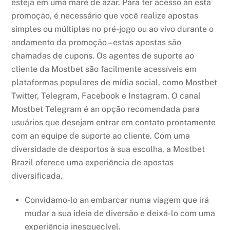
esteja em uma maré de azar. Para ter acesso an esta
promoção, é necessário que você realize apostas
simples ou múltiplas no pré-jogo ou ao vivo durante o
andamento da promoção – estas apostas são
chamadas de cupons. Os agentes de suporte ao
cliente da Mostbet são facilmente acessíveis em
plataformas populares de mídia social, como Mostbet
Twitter, Telegram, Facebook e Instagram. O canal
Mostbet Telegram é an opção recomendada para
usuários que desejam entrar em contato prontamente
com an equipe de suporte ao cliente. Com uma
diversidade de desportos à sua escolha, a Mostbet
Brazil oferece uma experiência de apostas
diversificada.
Convidamo-lo an embarcar numa viagem que irá
mudar a sua ideia de diversão e deixá-lo com uma
experiência inesquecível.