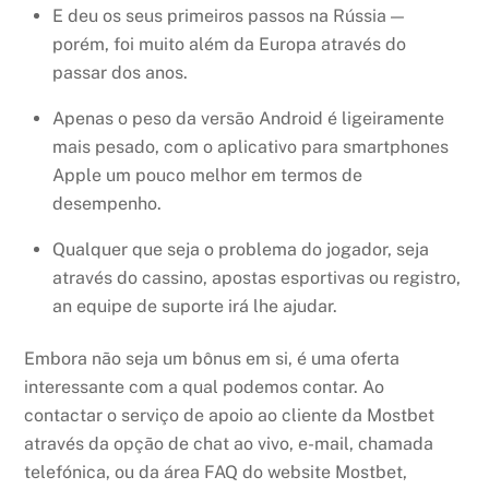
E deu os seus primeiros passos na Rússia —
porém, foi muito além da Europa através do
passar dos anos.
Apenas o peso da versão Android é ligeiramente
mais pesado, com o aplicativo para smartphones
Apple um pouco melhor em termos de
desempenho.
Qualquer que seja o problema do jogador, seja
através do cassino, apostas esportivas ou registro,
an equipe de suporte irá lhe ajudar.
Embora não seja um bônus em si, é uma oferta
interessante com a qual podemos contar. Ao
contactar o serviço de apoio ao cliente da Mostbet
através da opção de chat ao vivo, e-mail, chamada
telefónica, ou da área FAQ do website Mostbet,