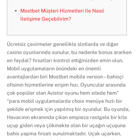
Mostbet Müşteri Hizmetleri Ile Nasıl
Iletişime Geçebilirim?
Ücretsiz çevirmeler genellikle slotlarda ve diğer
casino oyunlarında sunulur, bu nedenle bonus ararken
en faydal? fırsatları kontrol ettiğinizden emin olun.
Mobil uygulamaların önündeki en önemli
avantajlardan biri Mostbet mobile version – bahisçi
ofisinin hizmetlerine erişim hızı. Oyuncular arasında
çok popüler olan Aviator oyunu hem sitede hem”
“para mobil uygulamalarda choix menüye hızlı bir
şekilde erişmek için yapılmış bir oyundur. Bu oyunda,
Havacının ekranında çıkan empieza rastgele bir kita
uçup giden veya çökmekte olan bir uçağın uçuşuna
bahis yapma fırsatı sunulmaktadır. Uçak uçarken,