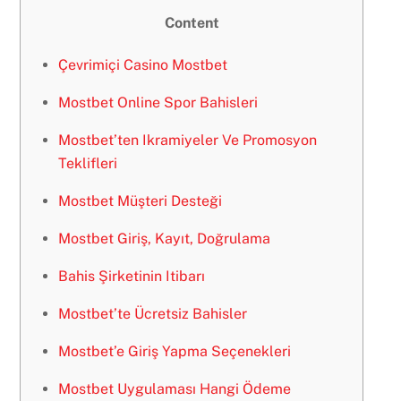
Content
Çevrimiçi Casino Mostbet
Mostbet Online Spor Bahisleri
Mostbet’ten Ikramiyeler Ve Promosyon
Teklifleri
Mostbet Müşteri Desteği
Mostbet Giriş, Kayıt, Doğrulama
Bahis Şirketinin Itibarı
Mostbet’te Ücretsiz Bahisler
Mostbet’e Giriş Yapma Seçenekleri
Mostbet Uygulaması Hangi Ödeme