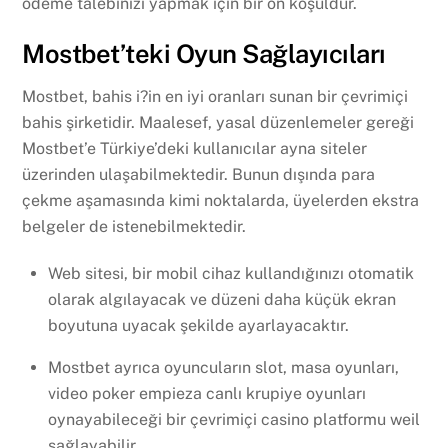
ödeme talebinizi yapmak için bir ön koşuldur.
Mostbet’teki Oyun Sağlayıcıları
Mostbet, bahis i?in en iyi oranları sunan bir çevrimiçi
bahis şirketidir. Maalesef, yasal düzenlemeler gereği
Mostbet’e Türkiye’deki kullanıcılar ayna siteler
üzerinden ulaşabilmektedir. Bunun dışında para
çekme aşamasında kimi noktalarda, üyelerden ekstra
belgeler de istenebilmektedir.
Web sitesi, bir mobil cihaz kullandığınızı otomatik
olarak algılayacak ve düzeni daha küçük ekran
boyutuna uyacak şekilde ayarlayacaktır.
Mostbet ayrıca oyuncuların slot, masa oyunları,
video poker empieza canlı krupiye oyunları
oynayabileceği bir çevrimiçi casino platformu weil
sağlayabilir.