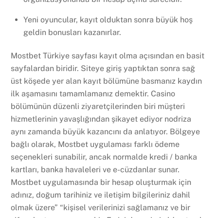
Yeni oyuncular, kayıt olduktan sonra büyük hoş
geldin bonusları kazanırlar.
Mostbet Türkiye sayfası kayıt olma açısından en basit
sayfalardan biridir. Siteye giriş yaptıktan sonra sağ
üst köşede yer alan kayıt bölümüne basmanız kaydın
ilk aşamasını tamamlamanız demektir. Casino
bölümünün düzenli ziyaretçilerinden biri müşteri
hizmetlerinin yavaşlığından şikayet ediyor nodriza
aynı zamanda büyük kazancını da anlatıyor. Bölgeye
bağlı olarak, Mostbet uygulaması farklı ödeme
seçenekleri sunabilir, ancak normalde kredi / banka
kartları, banka havaleleri ve e-cüzdanlar sunar.
Mostbet uygulamasında bir hesap oluşturmak için
adınız, doğum tarihiniz ve iletişim bilgileriniz dahil
olmak üzere” “kişisel verilerinizi sağlamanız ve bir