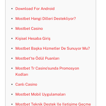
Download For Android
Mostbet Hangi Dilleri Destekliyor?
Mostbet Casino
Kişisel Hesaba Giriş
Mostbet Başka Hizmetler De Sunuyor Mu?
Mostbet’te Ödül Puanları
Mostbet Tr Casino’sunda Promosyon
Kodları
Canlı Casino
Mostbet Mobil Uygulamaları
Mostbet Teknik Destek Ile Iletişime Geçme