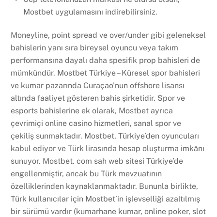
Mostbet uygulamasını indirebilirsiniz.
Moneyline, point spread ve over/under gibi geleneksel
bahislerin yanı sıra bireysel oyuncu veya takım
performansına dayalı daha spesifik prop bahisleri de
mümkündür. Mostbet Türkiye – Küresel spor bahisleri
ve kumar pazarında Curaçao’nun offshore lisansı
altında faaliyet gösteren bahis şirketidir. Spor ve
esports bahislerine ek olarak, Mostbet ayrıca
çevrimiçi online casino hizmetleri, sanal spor ve
çekiliş sunmaktadır. Mostbet, Türkiye’den oyuncuları
kabul ediyor ve Türk lirasında hesap oluşturma imkânı
sunuyor. Mostbet. com sah web sitesi Türkiye’de
engellenmiştir, ancak bu Türk mevzuatının
özelliklerinden kaynaklanmaktadır. Bununla birlikte,
Türk kullanıcılar için Mostbet’in işlevselliği azaltılmış
bir sürümü vardır (kumarhane kumar, online poker, slot