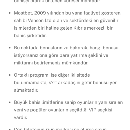
bahisçi olarak ünlenen küresel markadır.
Mostbet, 2009 yılından bu yana faaliyet gösteren,
sahibi Venson Ltd olan ve sektördeki en güvenilir
isimlerden biri haline gelen Kıbrıs merkezli bir
bahis şirketidir.
Bu noktada bonuslarınıza bakarak, hangi bonusu
istiyorsanız ona göre para yatırma şeklini ve
miktarını belirlemeniz mümkündür.
Ortaklı programı ise diğer iki sitede
bulunmamakta, s?rf arkadaşını getir bonusu yer
almaktadır.
Büyük bahis limitlerine sahip oyunların yanı sıra en
yeni ve popüler oyunların seçildiği VIP seçkisi
vardır.
Cep telefonunuzun markası ne olursa olsun,