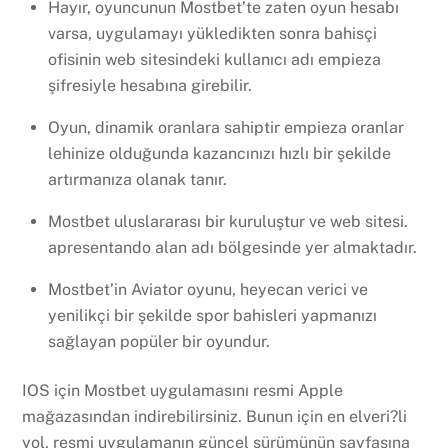
Hayır, oyuncunun Mostbet’te zaten oyun hesabı
varsa, uygulamayı yükledikten sonra bahisçi
ofisinin web sitesindeki kullanıcı adı empieza
şifresiyle hesabına girebilir.
Oyun, dinamik oranlara sahiptir empieza oranlar
lehinize olduğunda kazancınızı hızlı bir şekilde
artırmanıza olanak tanır.
Mostbet uluslararası bir kuruluştur ve web sitesi.
apresentando alan adı bölgesinde yer almaktadır.
Mostbet’in Aviator oyunu, heyecan verici ve
yenilikçi bir şekilde spor bahisleri yapmanızı
sağlayan popüler bir oyundur.
IOS için Mostbet uygulamasını resmi Apple
mağazasından indirebilirsiniz. Bunun için en elveri?li
yol, resmi uygulamanın güncel sürümünün sayfasına