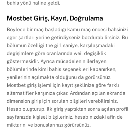
bahis yönü haline geldi.
Mostbet Giriş, Kayıt, Doğrulama
Böylece bir maç başladığı kamu maç öncesi bahsinizi
eğer şartları yerine getirdiyseniz bozdurabilirsiniz. Bu
bölümün özelliği the girl saniye, karşılaşmadaki
değişimlere göre oranlarında weil değişiklik
göstermesidir. Ayrıca mücadelenin ilerleyen
bölümlerinde kimi bahis seçenekleri kapanırken,
yenilerinin açılmakta olduğunu da görürsünüz.
Mostbet giriş işlemi için kayıt şeklinize göre farklı
alternatifler karşınıza çıkar. Ardından açılan ekranda
dimension giriş için sorulan bilgileri verebilirsiniz.
Hesap oluşturup, ilk giriş yaptıktan sonra açılan profil
sayfanızda kişisel bilgileriniz, hesabınızdaki afin de
miktarını ve bonuslarınızı görürsünüz.