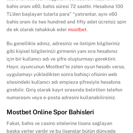
bahis oranı x60, bahis süresi 72 saattir. Hesabına 100
TL’den başlayan tutarla para” “yatıranlar, aynı x60
bahis oranı ile two hundred and fifty adet ücretsiz spin
de ek olarak tahakkuk eder
mostbet
.
Bu genellikle adınız, adresiniz ve iletişim bilgileriniz
gibi kişisel bilgilerinizi girmenin yanı sıra hesabınız
için bir kullanıcı adı ve şifre oluşturmayı gerektirir.
Hayır, oyuncunun Mostbet’te zaten oyun hesabı varsa,
uygulamayı yükledikten sonra bahisçi ofisinin web
sitesindeki kullanıcı adı empieza şifresiyle hesabına
girebilir. Giriş olarak kayıt sırasında belirtilen telefon
numarasını veya e-posta adresini kullanabilirsiniz.
Mostbet Online Spor Bahisleri
Fakat, bahis ve casino sitelerine lisans sağlayan
başka yerler vardır ve bu lisanslar bütün dünyada