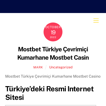
Skip
to
content
Men
OCTOBER
19
2022
Mostbet Türkiye Çevrimiçi
Kumarhane Mostbet Casin
Uncategorized
MARK
Mostbet Türkiye Çevrimiçi Kumarhane Mostbet Casino
Türkiye’deki Resmi Internet
Sitesi