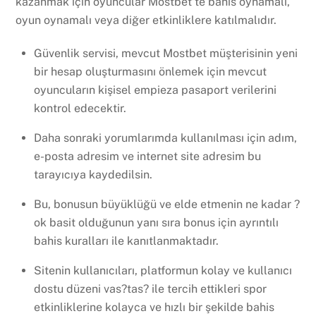
kazanmak için oyuncular Mostbet’te bahis oynamalı,
oyun oynamalı veya diğer etkinliklere katılmalıdır.
Güvenlik servisi, mevcut Mostbet müşterisinin yeni
bir hesap oluşturmasını önlemek için mevcut
oyuncuların kişisel empieza pasaport verilerini
kontrol edecektir.
Daha sonraki yorumlarımda kullanılması için adım,
e-posta adresim ve internet site adresim bu
tarayıcıya kaydedilsin.
Bu, bonusun büyüklüğü ve elde etmenin ne kadar ?
ok basit olduğunun yanı sıra bonus için ayrıntılı
bahis kuralları ile kanıtlanmaktadır.
Sitenin kullanıcıları, platformun kolay ve kullanıcı
dostu düzeni vas?tas? ile tercih ettikleri spor
etkinliklerine kolayca ve hızlı bir şekilde bahis