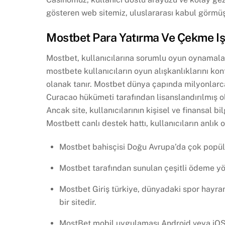
gösteren web sitemiz, uluslararası kabul görmüş
Mostbet Para Yatırma Ve Çekme Işle
Mostbet, kullanıcılarına sorumlu oyun oynamalar
mostbete kullanıcıların oyun alışkanlıklarını ko
olanak tanır. Mostbet dünya çapında milyonlarca k
Curacao hükümeti tarafından lisanslandırılmış ol
Ancak site, kullanıcılarının kişisel ve finansal b
Mostbett canlı destek hattı, kullanıcıların anlık 
Mostbet bahisçisi Doğu Avrupa’da çok popüler
Mostbet tarafından sunulan çeşitli ödeme yönt
Mostbet Giriş türkiye, dünyadaki spor hayra
bir sitedir.
MostBet mobil uygulaması Android veya iOS c