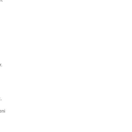
r.
.
eni