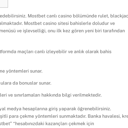
edebilirsiniz. Mostbet canlı casino bölümünde rulet, blackja
lmaktadır. Mostbet casino sitesi bahislerle doludur ve
enüsü ve işlevselliği, onu ilk kez gören yeni biri tarafından
formda maçları canlı izleyebilir ve anlık olarak bahis
eme yöntemleri sunar.
ulara da bonuslar sunar.
i ve sınırlamaları hakkında bilgi verilmektedir.
yal medya hesaplarına giriş yaparak öğrenebilirsiniz.
şitli para çekme yöntemleri sunmaktadır. Banka havalesi, kr
Mostbet” “hesabınızdaki kazançları çekmek için