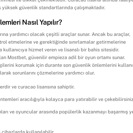
 yüksek güvenlik standartlarında çalışmaktadır.
mleri Nasıl Yapılır?
ına yardımcı olacak çeşitli araçlar sunar. Ancak bu araçlar,
ntrol etmelerine ve gerektiğinde sınırlamalar getirmelerine
ullanıcıya hizmet veren ve lisanslı bir bahis sitesidir.
an Mostbet, güvenilir empieza adil bir oyun ortamı sunar.
ilgilerini korumak için durante son güvenlik önlemlerini kullanı
olarak sorunlarını çözmelerine yardımcı olur.
dir ve curacao lisansına sahiptir.
emleri aracılığıyla kolayca para yatırabilir ve çekebilirsiniz
nları ve oyuncular arasında popülerlik kazanmayı başarmış y
ihazlarda kullanılabilir.