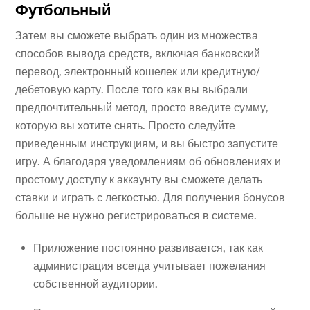
Футбольный
Затем вы сможете выбрать один из множества
способов вывода средств, включая банковский
перевод, электронный кошелек или кредитную/
дебетовую карту. После того как вы выбрали
предпочтительный метод, просто введите сумму,
которую вы хотите снять. Просто следуйте
приведенным инструкциям, и вы быстро запустите
игру. А благодаря уведомлениям об обновлениях и
простому доступу к аккаунту вы сможете делать
ставки и играть с легкостью. Для получения бонусов
больше не нужно регистрироваться в системе.
Приложение постоянно развивается, так как
администрация всегда учитывает пожелания
собственной аудитории.