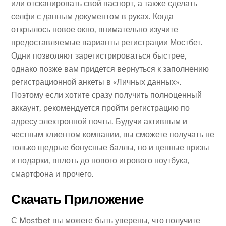
или отсканировать свой паспорт, а также сделать
селфи с данным документом в руках. Когда
открылось новое окно, внимательно изучите
предоставляемые варианты регистрации Мостбет.
Одни позволяют зарегистрироваться быстрее,
однако позже вам придется вернуться к заполнению
регистрационной анкеты в «Личных данных».
Поэтому если хотите сразу получить полноценный
аккаунт, рекомендуется пройти регистрацию по
адресу электронной почты. Будучи активным и
честным клиентом компании, вы сможете получать не
только щедрые бонусные баллы, но и ценные призы
и подарки, вплоть до нового игрового ноутбука,
смартфона и прочего.
Скачать Приложение
С Mostbet вы можете быть уверены, что получите