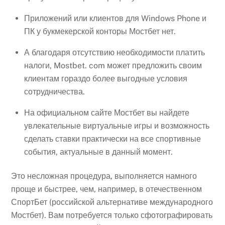
Приложений или клиентов для Windows Phone и
ПК у букмекерской конторы Мостбет нет.
А благодаря отсутствию необходимости платить
налоги, Mostbet. com может предложить своим
клиентам гораздо более выгодные условия
сотрудничества.
На официальном сайте Мостбет вы найдете
увлекательные виртуальные игры и возможность
сделать ставки практически на все спортивные
события, актуальные в данный момент.
Это несложная процедура, выполняется намного
проще и быстрее, чем, например, в отечественном
СпортБет (российской альтернативе международного
Мостбет). Вам потребуется только сфотографировать