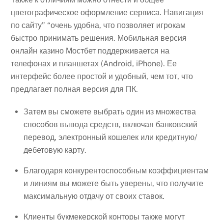
цветографическое оформление сервиса. Навигация
по сайту” “очень удобна, что позволяет игрокам
быстро принимать решения. Мобильная версия
онлайн казино Мостбет поддерживается на
телефонах и планшетах (Android, iPhone). Ее
интерфейс более простой и удобный, чем тот, что
предлагает полная версия для ПК.
Затем вы сможете выбрать один из множества
способов вывода средств, включая банковский
перевод, электронный кошелек или кредитную/
дебетовую карту.
Благодаря конкурентоспособным коэффициентам
и линиям вы можете быть уверены, что получите
максимальную отдачу от своих ставок.
Клиенты букмекерской конторы также могут