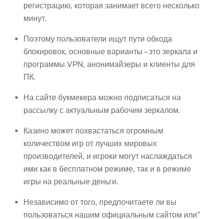
регистрацию, которая занимает всего несколько
минут.
Поэтому пользователи ищут пути обхода
блокировок, основные варианты – это зеркала и
программы VPN, анонимайзеры и клиенты для
ПК.
На сайте букмекера можно подписаться на
рассылку с актуальным рабочим зеркалом.
Казино может похвастаться огромным
количеством игр от лучших мировых
производителей, и игроки могут наслаждаться
ими как в бесплатном режиме, так и в режиме
игры на реальные деньги.
Независимо от того, предпочитаете ли вы
пользоваться нашим официальным сайтом или”