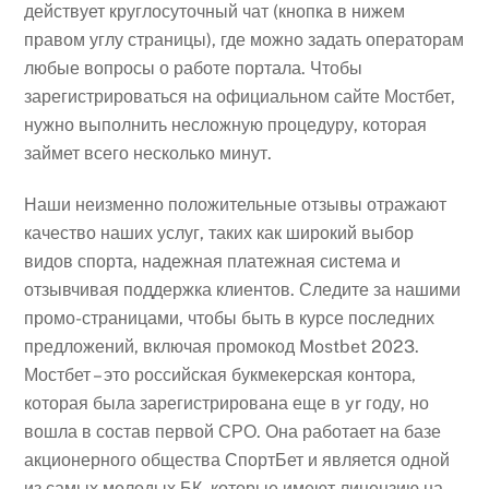
действует круглосуточный чат (кнопка в нижем
правом углу страницы), где можно задать операторам
любые вопросы о работе портала. Чтобы
зарегистрироваться на официальном сайте Мостбет,
нужно выполнить несложную процедуру, которая
займет всего несколько минут.
Наши неизменно положительные отзывы отражают
качество наших услуг, таких как широкий выбор
видов спорта, надежная платежная система и
отзывчивая поддержка клиентов. Следите за нашими
промо-страницами, чтобы быть в курсе последних
предложений, включая промокод Mostbet 2023.
Мостбет – это российская букмекерская контора,
которая была зарегистрирована еще в yr году, но
вошла в состав первой СРО. Она работает на базе
акционерного общества СпортБет и является одной
из самых молодых БК, которые имеют лицензию на