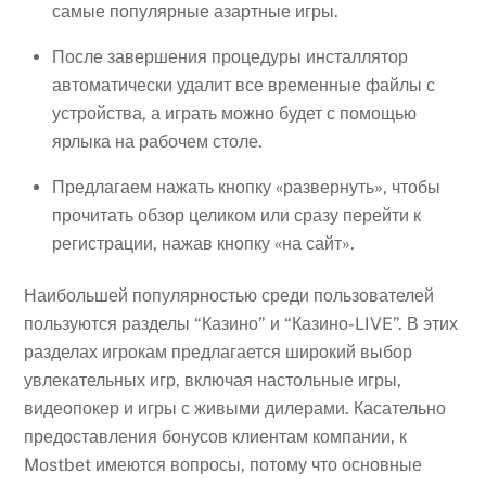
самые популярные азартные игры.
После завершения процедуры инсталлятор
автоматически удалит все временные файлы с
устройства, а играть можно будет с помощью
ярлыка на рабочем столе.
Предлагаем нажать кнопку «развернуть», чтобы
прочитать обзор целиком или сразу перейти к
регистрации, нажав кнопку «на сайт».
Наибольшей популярностью среди пользователей
пользуются разделы “Казино” и “Казино-LIVE”. В этих
разделах игрокам предлагается широкий выбор
увлекательных игр, включая настольные игры,
видеопокер и игры с живыми дилерами. Касательно
предоставления бонусов клиентам компании, к
Mostbet имеются вопросы, потому что основные