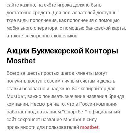
сайте казино, на счёте игрока должно быть
достаточно средств. Для пользователей доступны
ткие виды пополнения, как пополнения с помощью
мобильного оператора, с помощью банковской карты,
а также электронных кошельков.
Акции Букмекерской Конторы
Mostbet
Всего за шесть простых шагов клиенты могут
получить доступ к своим личным счетам и делать
ставки безопасно и надежно. Как копирайтер для
Mostbet, важно понимать значение названия бренда
компании. Несмотря на то, что в России компания
работает под названием “Спортбет”, официальный
сайт сохраняет название Mostbet в силу
привычности для пользователей
mostbet
.