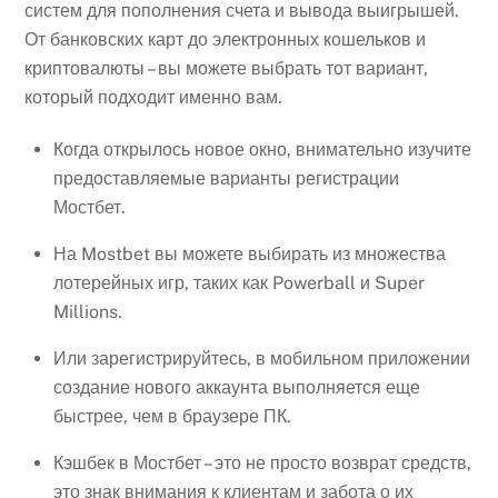
систем для пополнения счета и вывода выигрышей.
От банковских карт до электронных кошельков и
криптовалюты – вы можете выбрать тот вариант,
который подходит именно вам.
Когда открылось новое окно, внимательно изучите
предоставляемые варианты регистрации
Мостбет.
На Mostbet вы можете выбирать из множества
лотерейных игр, таких как Powerball и Super
Millions.
Или зарегистрируйтесь, в мобильном приложении
создание нового аккаунта выполняется еще
быстрее, чем в браузере ПК.
Кэшбек в Мостбет – это не просто возврат средств,
это знак внимания к клиентам и забота о их