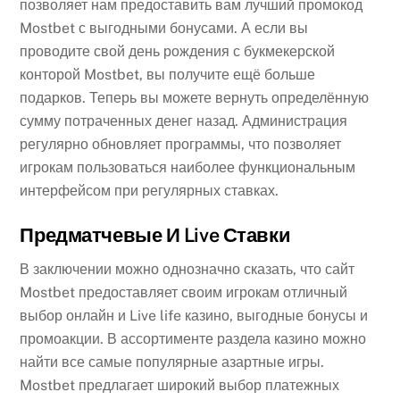
позволяет нам предоставить вам лучший промокод
Mostbet с выгодными бонусами. А если вы
проводите свой день рождения с букмекерской
конторой Mostbet, вы получите ещё больше
подарков. Теперь вы можете вернуть определённую
сумму потраченных денег назад. Администрация
регулярно обновляет программы, что позволяет
игрокам пользоваться наиболее функциональным
интерфейсом при регулярных ставках.
Предматчевые И Live Ставки
В заключении можно однозначно сказать, что сайт
Mostbet предоставляет своим игрокам отличный
выбор онлайн и Live life казино, выгодные бонусы и
промоакции. В ассортименте раздела казино можно
найти все самые популярные азартные игры.
Mostbet предлагает широкий выбор платежных