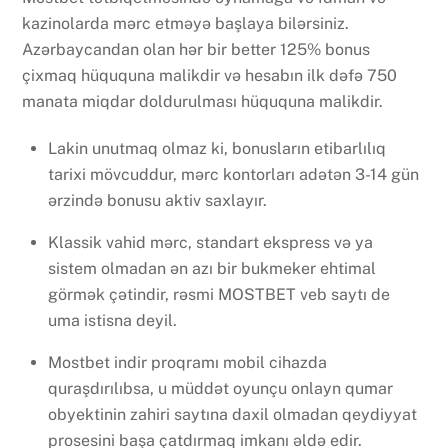
kazinolarda mərc etməyə başlaya bilərsiniz.
Azərbaycandan olan hər bir better 125% bonus
çixmaq hüququna malikdir və hesabın ilk dəfə 750
manata miqdar doldurulması hüququna malikdir.
Lakin unutmaq olmaz ki, bonusların etibarlılıq
tarixi mövcuddur, mərc kontorları adətən 3-14 gün
ərzində bonusu aktiv saxlayır.
Klassik vahid mərc, standart ekspress və ya
sistem olmadan ən azı bir bukmeker ehtimal
görmək çətindir, rəsmi MOSTBET veb saytı de
uma istisna deyil.
Mostbet indir proqramı mobil cihazda
quraşdırılıbsa, u müddət oyunçu onlayn qumar
obyektinin zahiri saytına daxil olmadan qeydiyyat
prosesini başa çatdırmaq imkanı əldə edir.