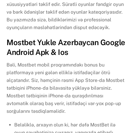
xüsusiyyətləri təklif edir. Sürətli oyunlar fəndgir oyun
və bərk ödənişlər təklif edən oyunlar kateqoriyasıdır.
Bu yazımızda sizə, bildiklərimizi və professional
oyunçuların məsləhətlərindən disput edəcəyik.
Mostbet Yukle Azerbaycan Google
Android Apk & Ios
Bəli, Mostbet mobil proqramındakı bonus bu
platformaya yeni gələn elliklə istifadəçilər ötrü
əlçatandır. Siz, həmçinin rəsmi App Store-da Mostbet
tətbiqini iPhone-da bilavasitə yükləyə bilərsiniz.
Mostbet tətbiqinin iPhone-da quraşdırılması
avtomatik olaraq baş verir, istifadəçi var-yox pop-up
sorğularını təsdiqləməlidir.
Beləliklə, arxayın olun ki, hər dəfə MostBet ilə
oyun səyahətinizə çıxsanız, yanınızda etibarlı