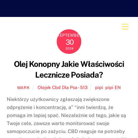
Skip
to
content
Men
SEPTEMBER
30
2024
Olej Konopny Jakie Właściwości
Lecznicze Posiada?
Olejek Cbd Dla Psa - 513
pipi
,
pipi EN
MARK
Niektórzy użytkownicy zgłaszają zwiększone
odprężenie i koncentrację, a” “inni twierdzą, że
pomaga im lepiej spać. Niezależnie od tego, jakie są
Twoje cele, zawsze warto monitorować swoje
samopoczucie po zażyciu. CBD reaguje na potrzeby