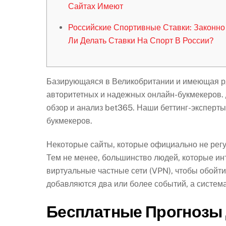
Сайтах Имеют
Российские Спортивные Ставки: Законно
Ли Делать Ставки На Спорт В России?
Базирующаяся в Великобритании и имеющая ря
авторитетных и надежных онлайн-букмекеров.
обзор и анализ bet365. Наши беттинг-эксперт
букмекеров.
Некоторые сайты, которые официально не регу
Тем не менее, большинство людей, которые и
виртуальные частные сети (VPN), чтобы обойти
добавляются два или более событий, а систе
Бесплатные Прогнозы 