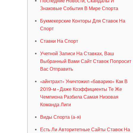
Последние Новости, Скандалы И
Знаковые События В Мире Спорта
Букмекерские Конторы Для Ставок На
Спорт
Ставки На Спорт
Учетной Записи На Ставках, Ваш
Выбранный Вами Сайт Ставок Попросит
Вас Отправить
«айнтрахт» Уничтожил «баварию» Как В
2019-м – Даже Коэффициенты Те Же
Чемпиона Разбила Самая Низовая
Команда Лиги
Виды Спорта (а-я)
Есть Ли Авторитетные Сайты Ставок На