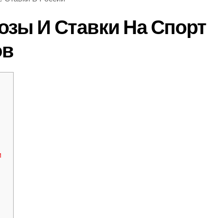
озы И Ставки На Спорт
ов
и