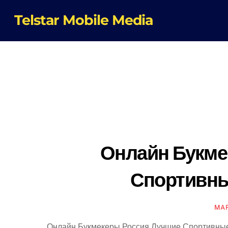
Skip
Telstar Mobile Media
to
content
Онлайн Букме
Спортивны
MA
Онлайн Букмекеры Россия Лучшие Спортивные