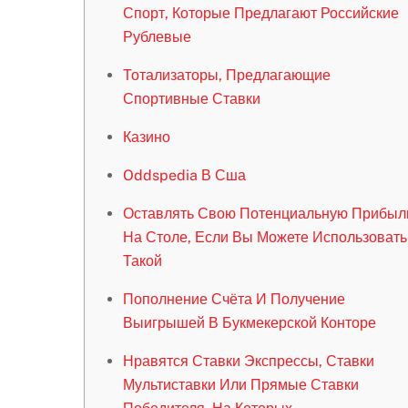
Спорт, Которые Предлагают Российские
Рублевые
Тотализаторы, Предлагающие
Спортивные Ставки
Казино
Oddspedia В Сша
Оставлять Свою Потенциальную Прибыл
На Столе, Если Вы Можете Использовать
Такой
Пополнение Счёта И Получение
Выигрышей В Букмекерской Конторе
Нравятся Ставки Экспрессы, Ставки
Мультиставки Или Прямые Ставки