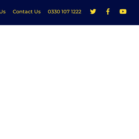
Us
Contact Us
0330 107 1222