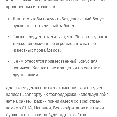
проверенных источников.
Для того чтобы получить бездепозитный бонус
нужно посетить личный кабинет.
Так же следует отметить то, что Pin Up предлагает
только лицензионные игровые автоматы от
известных провайдеров.
К ним относятся приветственный бонус для
новичков, бесплатные вращения на слотах и ​​
другие акции.
Для более детального ознакомления вам следует
написать саппорту их техподдержки, используя лайв
чат на сайте. Трафик принимается со всех стран,
помимо США, Испании, Великобритании и Италии.
Лучше всего, если он будет идти с сайтов-