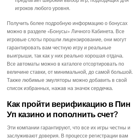
предлагает широкий выбор игр, подходящих для
игроков любого уровня.
Получить более подробную информацию о бонусах
можно в разделе «Бонусы» Личного Кабинета. Все
игровые слоты прошли лицензирование, они могут
гарантировать вам честную игру и реальные
выигрыши, так как у них реально хорошая отдача.
Все автоматы можно в каталоге отсортировать по
величине ставки, от минимальной, до самой большой.
Также любимые эмуляторы можно добавить в свой
список избранных, нажав на значок сердечка.
Как пройти верификацию в Пин
Уп казино и пополнить счет?
Эти компании гарантируют, что все их игры честны и
заслуживают доверия. В процессе регистрации вам