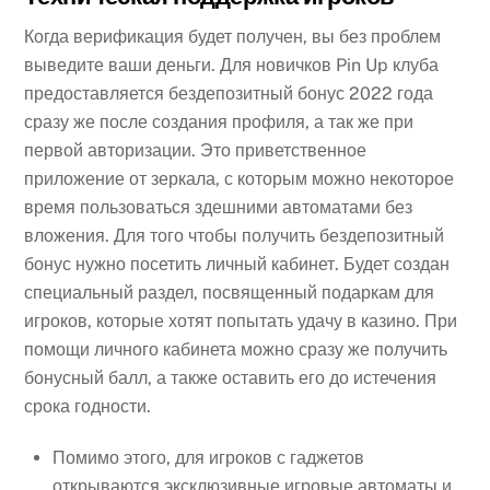
Когда верификация будет получен, вы без проблем
выведите ваши деньги. Для новичков Pin Up клуба
предоставляется бездепозитный бонус 2022 года
сразу же после создания профиля, а так же при
первой авторизации. Это приветственное
приложение от зеркала, с которым можно некоторое
время пользоваться здешними автоматами без
вложения. Для того чтобы получить бездепозитный
бонус нужно посетить личный кабинет. Будет создан
специальный раздел, посвященный подаркам для
игроков, которые хотят попытать удачу в казино. При
помощи личного кабинета можно сразу же получить
бонусный балл, а также оставить его до истечения
срока годности.
Помимо этого, для игроков с гаджетов
открываются эксклюзивные игровые автоматы и