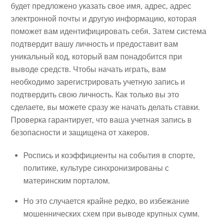
будет предложено указать свое имя, адрес, адрес
электронной почты и другую информацию, которая
поможет вам идентифицировать себя. Затем система
подтвердит вашу личность и предоставит вам
уникальный код, который вам понадобится при
выводе средств. Чтобы начать играть, вам
необходимо зарегистрировать учетную запись и
подтвердить свою личность. Как только вы это
сделаете, вы можете сразу же начать делать ставки.
Проверка гарантирует, что ваша учетная запись в
безопасности и защищена от хакеров.
Роспись и коэффициенты на события в спорте,
политике, культуре синхронизированы с
материнским порталом.
Но это случается крайне редко, во избежание
мошеннических схем при выводе крупных сумм.