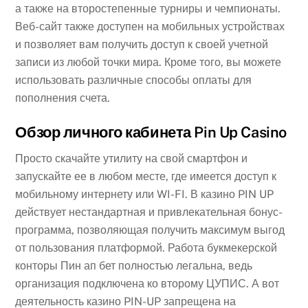
а также на второстепенные турниры и чемпионаты.
Веб-сайт также доступен на мобильных устройствах
и позволяет вам получить доступ к своей учетной
записи из любой точки мира. Кроме того, вы можете
использовать различные способы оплаты для
пополнения счета.
Обзор личного кабинета Pin Up Casino
Просто скачайте утилиту на свой смартфон и
запускайте ее в любом месте, где имеется доступ к
мобильному интернету или WI-FI. В казино PIN UP
действует нестандартная и привлекательная бонус-
программа, позволяющая получить максимум выгод
от пользования платформой. Работа букмекерской
конторы Пин ап бет полностью легальна, ведь
организация подключена ко второму ЦУПИС. А вот
деятельность казино PIN-UP запрещена на