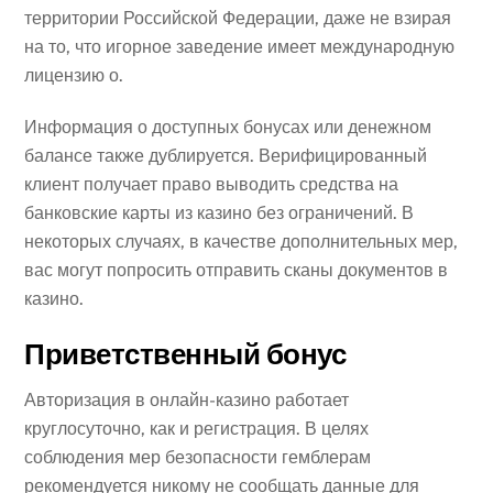
территории Российской Федерации, даже не взирая
на то, что игорное заведение имеет международную
лицензию о.
Информация о доступных бонусах или денежном
балансе также дублируется. Верифицированный
клиент получает право выводить средства на
банковские карты из казино без ограничений. В
некоторых случаях, в качестве дополнительных мер,
вас могут попросить отправить сканы документов в
казино.
Приветственный бонус
Авторизация в онлайн-казино работает
круглосуточно, как и регистрация. В целях
соблюдения мер безопасности гемблерам
рекомендуется никому не сообщать данные для