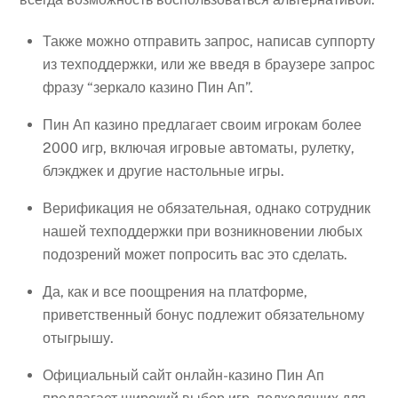
Также можно отправить запрос, написав суппорту
из техподдержки, или же введя в браузере запрос
фразу “зеркало казино Пин Ап”.
Пин Ап казино предлагает своим игрокам более
2000 игр, включая игровые автоматы, рулетку,
блэкджек и другие настольные игры.
Верификация не обязательная, однако сотрудник
нашей техподдержки при возникновении любых
подозрений может попросить вас это сделать.
Да, как и все поощрения на платформе,
приветственный бонус подлежит обязательному
отыгрышу.
Официальный сайт онлайн-казино Пин Ап