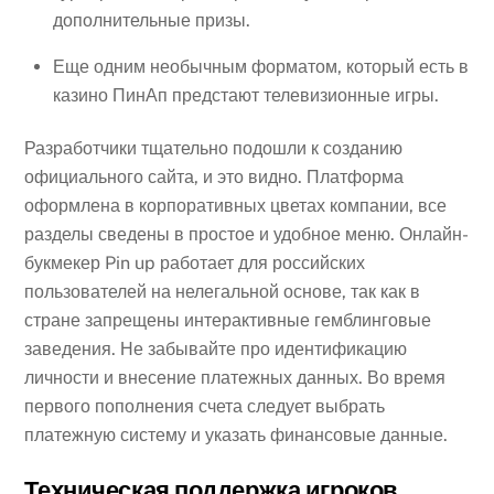
дополнительные призы.
Еще одним необычным форматом, который есть в
казино ПинАп предстают телевизионные игры.
Разработчики тщательно подошли к созданию
официального сайта, и это видно. Платформа
оформлена в корпоративных цветах компании, все
разделы сведены в простое и удобное меню. Онлайн-
букмекер Pin up работает для российских
пользователей на нелегальной основе, так как в
стране запрещены интерактивные гемблинговые
заведения. Не забывайте про идентификацию
личности и внесение платежных данных. Во время
первого пополнения счета следует выбрать
платежную систему и указать финансовые данные.
Техническая поддержка игроков