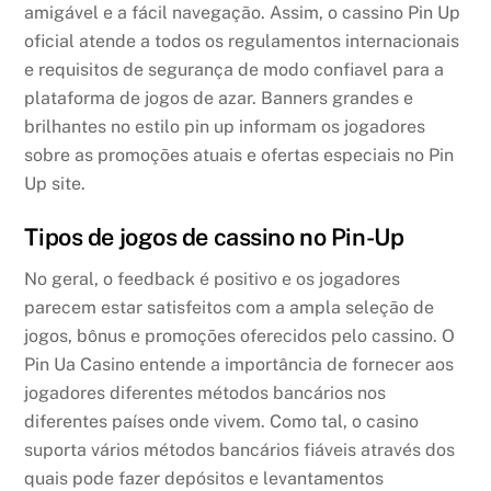
amigável e a fácil navegação. Assim, o cassino Pin Up
oficial atende a todos os regulamentos internacionais
e requisitos de segurança de modo confiavel para a
plataforma de jogos de azar. Banners grandes e
brilhantes no estilo pin up informam os jogadores
sobre as promoções atuais e ofertas especiais no Pin
Up site.
Tipos de jogos de cassino no Pin-Up
No geral, o feedback é positivo e os jogadores
parecem estar satisfeitos com a ampla seleção de
jogos, bônus e promoções oferecidos pelo cassino. O
Pin Ua Casino entende a importância de fornecer aos
jogadores diferentes métodos bancários nos
diferentes países onde vivem. Como tal, o casino
suporta vários métodos bancários fiáveis ​​através dos
quais pode fazer depósitos e levantamentos