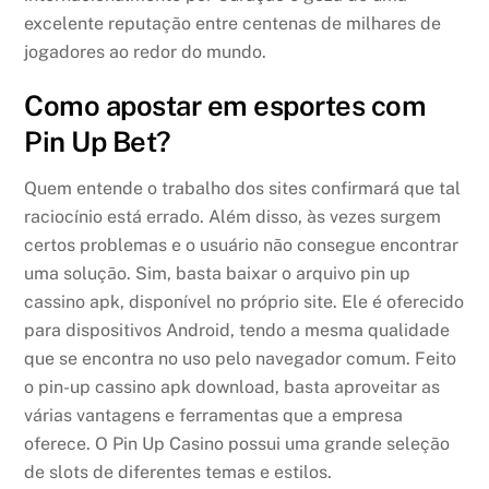
excelente reputação entre centenas de milhares de
jogadores ao redor do mundo.
Como apostar em esportes com
Pin Up Bet?
Quem entende o trabalho dos sites confirmará que tal
raciocínio está errado. Além disso, às vezes surgem
certos problemas e o usuário não consegue encontrar
uma solução. Sim, basta baixar o arquivo pin up
cassino apk, disponível no próprio site. Ele é oferecido
para dispositivos Android, tendo a mesma qualidade
que se encontra no uso pelo navegador comum. Feito
o pin-up cassino apk download, basta aproveitar as
várias vantagens e ferramentas que a empresa
oferece. O Pin Up Casino possui uma grande seleção
de slots de diferentes temas e estilos.