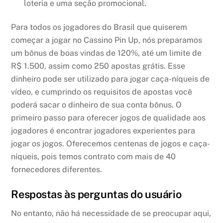
loteria e uma seção promocional.
Para todos os jogadores do Brasil que quiserem
começar a jogar no Cassino Pin Up, nós preparamos
um bônus de boas vindas de 120%, até um limite de
R$ 1.500, assim como 250 apostas grátis. Esse
dinheiro pode ser utilizado para jogar caça-níqueis de
vídeo, e cumprindo os requisitos de apostas você
poderá sacar o dinheiro de sua conta bônus. O
primeiro passo para oferecer jogos de qualidade aos
jogadores é encontrar jogadores experientes para
jogar os jogos. Oferecemos centenas de jogos e caça-
níqueis, pois temos contrato com mais de 40
fornecedores diferentes.
Respostas às perguntas do usuário
No entanto, não há necessidade de se preocupar aqui,