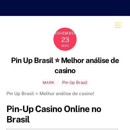
Skip
to
content
Men
NOVEMBER
23
2022
Pin Up Brasil ⭐️ Melhor análise de
casino
Pin Up Brazil
MARK
Pin Up Brasil ⭐️ Melhor análise de casino!
Pin-Up Casino Online no
Brasil