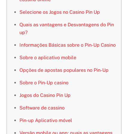
Selecione os Jogos no Casino Pin Up
Quais as vantagens e Desvantagens do Pin
up?
Informações Básicas sobre o Pin-Up Casino
Sobre o aplicativo mobile
Opções de apostas populares no Pin-Up
Sobre o Pin-Up casino
Jogos do Casino Pin Up
Software de cassino
Pin-up Aplicativo móvel
Versão mobile ou app: quais as vantagens