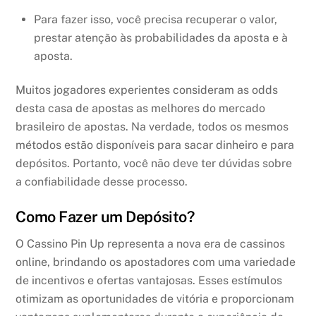
Para fazer isso, você precisa recuperar o valor,
prestar atenção às probabilidades da aposta e à
aposta.
Muitos jogadores experientes consideram as odds
desta casa de apostas as melhores do mercado
brasileiro de apostas. Na verdade, todos os mesmos
métodos estão disponíveis para sacar dinheiro e para
depósitos. Portanto, você não deve ter dúvidas sobre
a confiabilidade desse processo.
Como Fazer um Depósito?
O Cassino Pin Up representa a nova era de cassinos
online, brindando os apostadores com uma variedade
de incentivos e ofertas vantajosas. Esses estímulos
otimizam as oportunidades de vitória e proporcionam