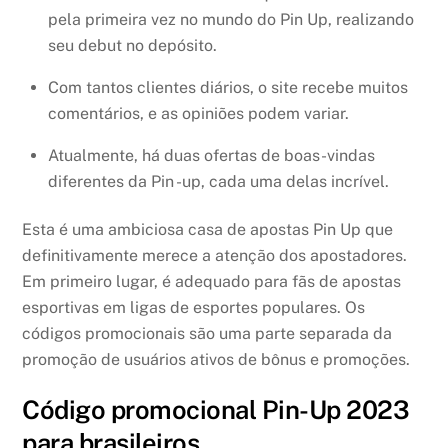
pela primeira vez no mundo do Pin Up, realizando
seu debut no depósito.
Com tantos clientes diários, o site recebe muitos
comentários, e as opiniões podem variar.
Atualmente, há duas ofertas de boas-vindas
diferentes da Pin -up, cada uma delas incrível.
Esta é uma ambiciosa casa de apostas Pin Up que
definitivamente merece a atenção dos apostadores.
Em primeiro lugar, é adequado para fãs de apostas
esportivas em ligas de esportes populares. Os
códigos promocionais são uma parte separada da
promoção de usuários ativos de bônus e promoções.
Código promocional Pin-Up 2023
para brasileiros