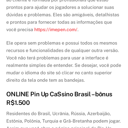
prontos para ajudar os jogadores a solucionar suas
dúvidas e problemas. Eles são amigáveis, detalhistas
e prontos para fornecer todas as informações que
você precisa
https://imepen.com/
.
Ele opera sem problemas e possui todos os mesmos
recursos e funcionalidades de qualquer outra versão.
Você não terá problemas para usar a interface é
realmente simples de entender. Se desejar, você pode
mudar o idioma do site só clicar no canto superior
direito da tela onde tem as bandejas.
ONLINE Pin Up CaSsino Brasil – bônus
R$1.500
Residentes do Brasil, Ucrânia, Rússia, Azerbaijão,
Estônia, Polônia, Turquia e Grã-Bretanha podem jogar.