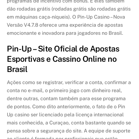
programas de incentivo com bônus. E eles também
dão rodadas grátis (rodadas grátis são rodadas grátis
em máquinas caça-níqueis). O Pin-Up Casino – Nova
Versão V4.7.8 oferece uma experiência de apostas
emocionante e inovadora para jogadores no Brasil.
Pin-Up – Site Oficial de Apostas
Esportivas e Cassino Online no
Brasil
Ações como se registrar, verificar a conta, confirmar a
conta no e-mail, o primeiro jogo com dinheiro real,
dentre outras, contam também para esse programa
de pontos. Como dito anteriormente, o fato de o Pin
Up casino ser licenciado pela licença internacional
mais conhecida, a Curaçao, conta bastante quando se
pensa sobre a segurança do site. A equipe de suporte
ao cliente é formada por profissionais que estão