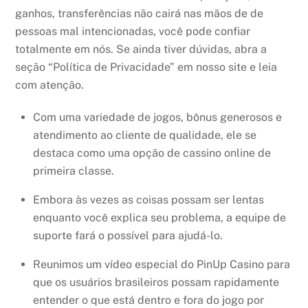
ganhos, transferências não cairá nas mãos de de
pessoas mal intencionadas, você pode confiar
totalmente em nós. Se ainda tiver dúvidas, abra a
seção “Política de Privacidade” em nosso site e leia
com atenção.
Com uma variedade de jogos, bônus generosos e
atendimento ao cliente de qualidade, ele se
destaca como uma opção de cassino online de
primeira classe.
Embora às vezes as coisas possam ser lentas
enquanto você explica seu problema, a equipe de
suporte fará o possível para ajudá-lo.
Reunimos um vídeo especial do PinUp Casino para
que os usuários brasileiros possam rapidamente
entender o que está dentro e fora do jogo por