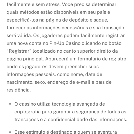
facilmente e sem stress. Você precisa determinar
quais métodos estão disponíveis em seu país e
especificá-los na página de depósito e saque,
fornecer as informações necessárias e sua transação
será válida. Os jogadores podem facilmente registrar
uma nova conta no Pin-Up Casino clicando no botão
“Registrar” localizado no canto superior direito da
página principal. Aparecerá um formulário de registro
onde os jogadores devem preencher suas
informações pessoais, como nome, data de
nascimento, sexo, endereço de e-mail e país de
residência.
O cassino utiliza tecnologia avançada de
criptografia para garantir a segurança de todas as
transações e a confidencialidade das informações.
Esse estímulo é destinado a quem se aventura