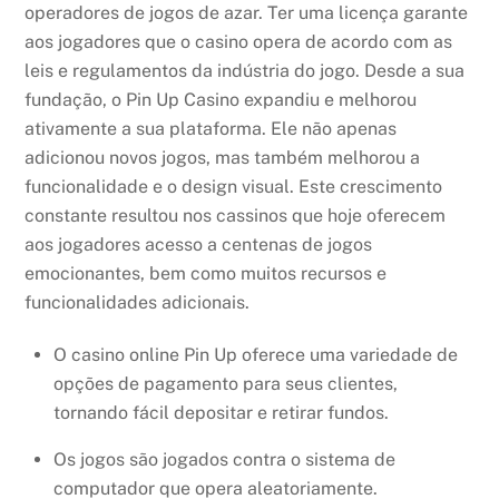
operadores de jogos de azar. Ter uma licença garante
aos jogadores que o casino opera de acordo com as
leis e regulamentos da indústria do jogo. Desde a sua
fundação, o Pin Up Casino expandiu e melhorou
ativamente a sua plataforma. Ele não apenas
adicionou novos jogos, mas também melhorou a
funcionalidade e o design visual. Este crescimento
constante resultou nos cassinos que hoje oferecem
aos jogadores acesso a centenas de jogos
emocionantes, bem como muitos recursos e
funcionalidades adicionais.
O casino online Pin Up oferece uma variedade de
opções de pagamento para seus clientes,
tornando fácil depositar e retirar fundos.
Os jogos são jogados contra o sistema de
computador que opera aleatoriamente.