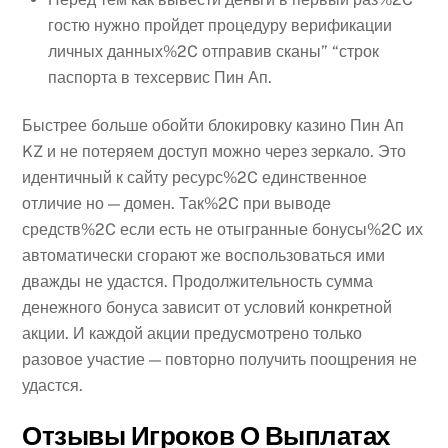
гостю нужно пройдет процедуру верификации
личных данных%2C отправив сканы” “строк
паспорта в техсервис Пин Ап.
Быстрее больше обойти блокировку казино Пин Ап
KZ и не потеряем доступ можно через зеркало. Это
идентичный к сайту ресурс%2C единственное
отличие но — домен. Так%2C при выводе
средств%2C если есть не отыгранные бонусы%2C их
автоматически сгорают же воспользоваться ими
дважды не удастся. Продолжительность сумма
денежного бонуса зависит от условий конкретной
акции. И каждой акции предусмотрено только
разовое участие — повторно получить поощрения не
удастся.
Отзывы Игроков О Выплатах