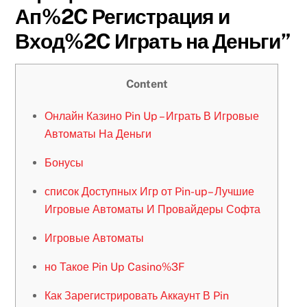
Ап%2C Регистрация и
Вход%2C Играть на Деньги”
Content
Онлайн Казино Pin Up – Играть В Игровые
Автоматы На Деньги
Бонусы
список Доступных Игр от Pin-up– Лучшие
Игровые Автоматы И Провайдеры Софта
Игровые Автоматы
но Такое Pin Up Casino%3F
Как Зарегистрировать Аккаунт В Pin