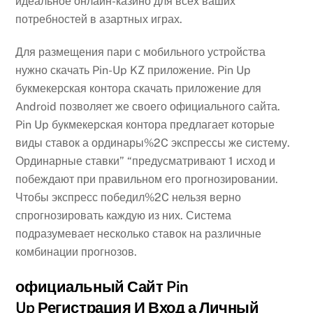
идеальное онлайн-казино для всех ваших
потребностей в азартных играх.
Для размещения пари с мобильного устройства
нужно скачать Pin-Up KZ приложение. Pin Up
букмекерская контора скачать приложение для
Android позволяет же своего официального сайта.
Pin Up букмекерская контора предлагает которые
виды ставок а ординары%2C экспрессы же систему.
Ординарные ставки” “предусматривают 1 исход и
побеждают при правильном его прогнозировании.
Чтобы экспресс победил%2C нельзя верно
спрогнозировать каждую из них. Система
подразумевает несколько ставок на различные
комбинации прогнозов.
официальный Сайт Pin
Up Регистрация И Вход а Личный