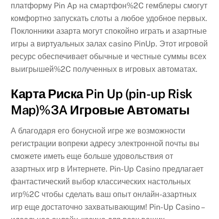
платформу Pin Ap на смартфон%2C гемблеры смогут
комфортно запускать слоты а любое удобное первых.
Поклонники азарта могут спокойно играть и азартные
игры а виртуальных залах casino PinUp. Этот игровой
ресурс обеспечивает обычные и честные суммы всех
выигрышей%2C полученных в игровых автоматах.
Карта Риска Pin Up (pin-up Risk
Map)%3A Игровые Автоматы
А благодаря его бонусной игре же возможности
регистрации вопреки адресу электронной почты вы
сможете иметь еще больше удовольствия от
азартных игр в Интернете. Pin-Up Casino предлагает
фантастический выбор классических настольных
игр%2C чтобы сделать ваш опыт онлайн-азартных
игр еще достаточно захватывающим! Pin-Up Casino –