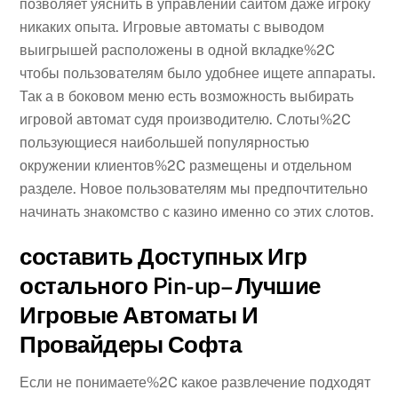
позволяет уяснить в управлении сайтом даже игроку
никаких опыта. Игровые автоматы с выводом
выигрышей расположены в одной вкладке%2C
чтобы пользователям было удобнее ищете аппараты.
Так а в боковом меню есть возможность выбирать
игровой автомат судя производителю. Слоты%2C
пользующиеся наибольшей популярностью
окружении клиентов%2C размещены и отдельном
разделе. Новое пользователям мы предпочтительно
начинать знакомство с казино именно со этих слотов.
составить Доступных Игр
остального Pin-up– Лучшие
Игровые Автоматы И
Провайдеры Софта
Если не понимаете%2C какое развлечение подходят