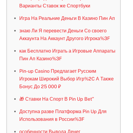
Варианты Ставок же Спортбуки
Игра На Реальние Деньги В Казино Пин Ап
знаю Ли Я перевести Деньги Со своего
Аккаунта На Аккаунт Другого Игрока%3F
как Бесплатно Играть а Игровые Аппараты
Пин Ап Казино%3F
Pin-up Casino Предлагает Русским
Игрокам Широкий Выбор Игр%2C А Также
Бонус До 25 000 ₽
🎁 Ставки На Спорт В Pin Up Bet”
Доступна разве Платформа Pin Up Для
Использования в России%3F
особенности Вывода Денег