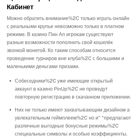
Кабинет
Можно обратить внимание%2C только играть онлайн
с реальными крупье невозможно только в платном
режиме. В казино Пин Ап игрокам существуют
разные возможности пополнить свой кошелёк
звонкой монетой. Ко таким способам относится
проведение турниров вне клуба%2C с большими и
маленькими деньгами призами.
Собеседники%2C уже имеющие открытый
аккаунт в казино PinUp%2C не проведут
повторную регистрацию в скачанном приложении.
Них не только имеют захватывающим дизайном а
увлекательным геймплеем%2C но и” “предлагают
различные выгодные бонусные режимы%2C
специальные символы и особые коэффициенты.