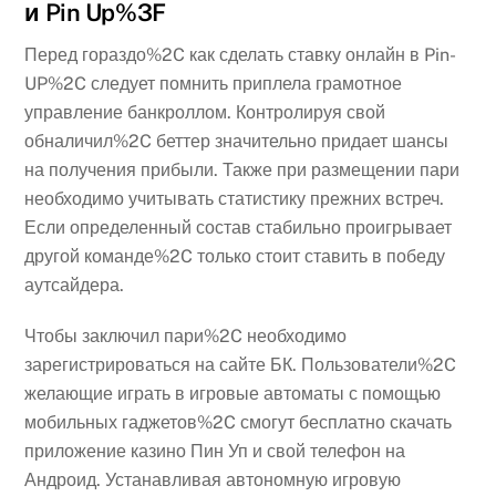
и Pin Up%3F
Перед гораздо%2C как сделать ставку онлайн в Pin-
UP%2C следует помнить приплела грамотное
управление банкроллом. Контролируя свой
обналичил%2C беттер значительно придает шансы
на получения прибыли. Также при размещении пари
необходимо учитывать статистику прежних встреч.
Если определенный состав стабильно проигрывает
другой команде%2C только стоит ставить в победу
аутсайдера.
Чтобы заключил пари%2C необходимо
зарегистрироваться на сайте БК. Пользователи%2C
желающие играть в игровые автоматы с помощью
мобильных гаджетов%2C смогут бесплатно скачать
приложение казино Пин Уп и свой телефон на
Андроид. Устанавливая автономную игровую