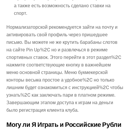
а также есть возможность сделано ставки на
спорт.
Нормализаторской рекомендуется зайти на почту и
активировать свой профиль через пришедшее
письмо. Вы можете не же крутить барабаны слотов
на сайте Pin Up%2C но и развлечься в режиме
спортивных ставок. Этого перейти в этот раздел%2C
нажмите соответствующие кнопку в важнейшем
меню основной страницы. Меню букмекерской
конторы весьма простое а удобное%2C но только
лишним будет ознакомиться с инструкцией%2C чтобы
узнать%2C как заключать пари в платном режиме.
Завершающим этапом доступа к играм на деньги
было регистрация клиента клуба.
Могу ли Я Играть и Российские Рубли