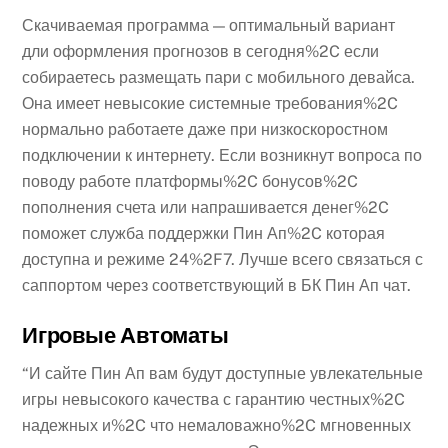
Скачиваемая программа — оптимальный вариант
дли оформления прогнозов в сегодня%2C если
собираетесь размещать пари с мобильного девайса.
Она имеет невысокие системные требования%2C
нормально работаете даже при низкоскоростном
подключении к интернету. Если возникнут вопроса по
поводу работе платформы%2C бонусов%2C
пополнения счета или напрашивается денег%2C
поможет служба поддержки Пин Ап%2C которая
доступна и режиме 24%2F7. Лучше всего связаться с
саппортом через соответствующий в БК Пин Ап чат.
Игровые Автоматы
“И сайте Пин Ап вам будут доступные увлекательные
игры невысокого качества с гарантию честных%2C
надежных и%2C что немаловажно%2C мгновенных