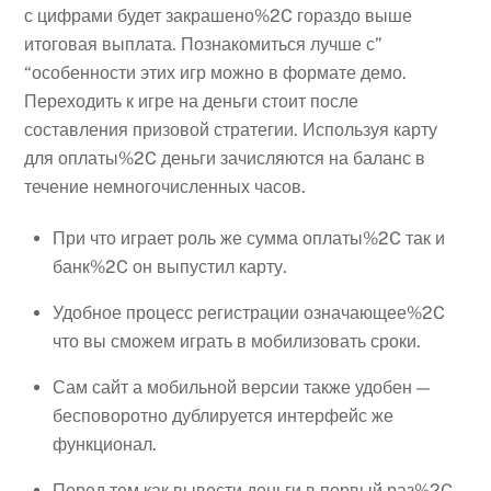
с цифрами будет закрашено%2C гораздо выше
итоговая выплата. Познакомиться лучше с”
“особенности этих игр можно в формате демо.
Переходить к игре на деньги стоит после
составления призовой стратегии. Используя карту
для оплаты%2C деньги зачисляются на баланс в
течение немногочисленных часов.
При что играет роль же сумма оплаты%2C так и
банк%2C он выпустил карту.
Удобное процесс регистрации означающее%2C
что вы сможем играть в мобилизовать сроки.
Сам сайт а мобильной версии также удобен —
бесповоротно дублируется интерфейс же
функционал.
Перед тем как вывести деньги в первый раз%2C