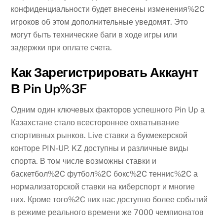
конфиденциальности будет внесены изменения%2C
игроков об этом дополнительные уведомят. Это
могут быть технические баги в ходе игры или
задержки при оплате счета.
Как Зарегистрировать Аккаунт
В Pin Up%3F
Одним один ключевых факторов успешного Pin Up а
Казахстане стало всестороннее охватывание
спортивных рынков. Live ставки а букмекерской
конторе PIN-UP. KZ доступны и различные виды
спорта. В том числе возможны ставки и
баскетбол%2C футбол%2C бокс%2C теннис%2C а
нормализаторской ставки на киберспорт и многие
них. Кроме того%2C них нас доступно более событий
в режиме реального времени же 7000 чемпионатов