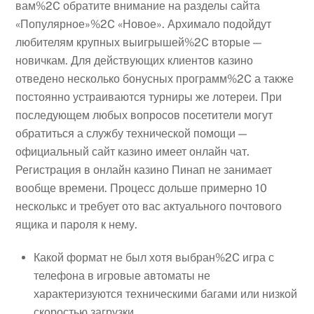
вам%2C обратите внимание на разделы сайта
«Популярное»%2C «Новое». Архимало подойдут
любителям крупных выигрышей%2C вторые —
новичкам. Для действующих клиентов казино
отведено несколько бонусных программ%2C а также
постоянно устраиваются турниры же лотереи. При
последующем любых вопросов посетители могут
обратиться а службу технической помощи —
официальный сайт казино имеет онлайн чат.
Регистрация в онлайн казино Пинап не занимает
вообще времени. Процесс дольше примерно 10
несколькс и требует ото вас актуального почтового
ящика и пароля к нему.
Какой формат не был хотя выбран%2C игра с
телефона в игровые автоматы не
характеризуются техническими багами или низкой
скоростью загрузки.