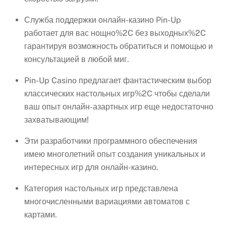
Служба поддержки онлайн-казино Pin-Up
работает для вас нощно%2C без выходных%2C
гарантируя возможность обратиться и помощью и
консультацией в любой миг.
Pin-Up Casino предлагает фантастическим выбор
классических настольных игр%2C чтобы сделали
ваш опыт онлайн-азартных игр еще недостаточно
захватывающим!
Эти разработчики программного обеспечения
имею многолетний опыт создания уникальных и
интересных игр для онлайн-казино.
Категория настольных игр представлена
многочисленными вариациями автоматов с
картами.