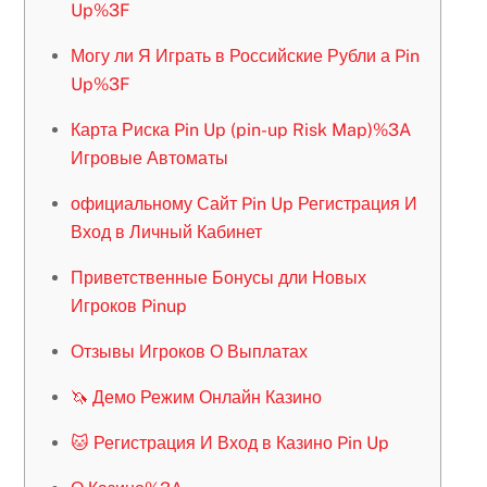
Up%3F
Могу ли Я Играть в Российские Рубли а Pin
Up%3F
Карта Риска Pin Up (pin-up Risk Map)%3A
Игровые Автоматы
официальному Сайт Pin Up Регистрация И
Вход в Личный Кабинет
Приветственные Бонусы дли Новых
Игроков Pinup
Отзывы Игроков О Выплатах
🦄 Демо Режим Онлайн Казино
🐱 Регистрация И Вход в Казино Pin Up