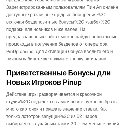
Зарегистрированным пользователям Пин Ап онлайн
доступные различные щедрые поощрения%2C
включая бездепозитные бонусы%2C кэшбек%2C
подарки для новичков и же далее. На
предназначенных сайтах можно найду специальные
промокоды в получение бездепов от оператора
PinUp casino. Для активации бонуса введите его и
личном кабинете же нажмите кнопку активации.
Приветственные Бонусы дли
Новых Игроков Pinup
Действие игры разворачивается и красочной
студии%2C недалеко в самом позже нужно выбрать
много карточек и показать значение ставки. Как
только лототрон запущен%2C из 52 шаров
выбирается случайным таким 20. Чем меньше линий