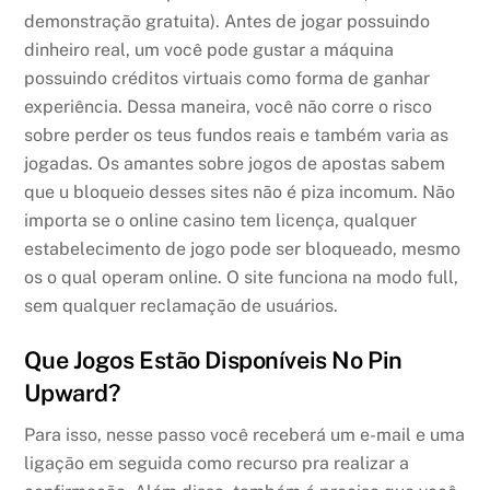
demonstração gratuita). Antes de jogar possuindo
dinheiro real, um você pode gustar a máquina
possuindo créditos virtuais como forma de ganhar
experiência. Dessa maneira, você não corre o risco
sobre perder os teus fundos reais e também varia as
jogadas. Os amantes sobre jogos de apostas sabem
que u bloqueio desses sites não é piza incomum. Não
importa se o online casino tem licença, qualquer
estabelecimento de jogo pode ser bloqueado, mesmo
os o qual operam online. O site funciona na modo full,
sem qualquer reclamação de usuários.
Que Jogos Estão Disponíveis No Pin
Upward?
Para isso, nesse passo você receberá um e-mail e uma
ligação em seguida como recurso pra realizar a