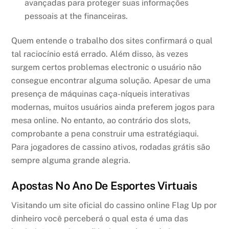
avançadas para proteger suas informações
pessoais at the financeiras.
Quem entende o trabalho dos sites confirmará o qual
tal raciocínio está errado. Além disso, às vezes
surgem certos problemas electronic o usuário não
consegue encontrar alguma solução. Apesar de uma
presença de máquinas caça-níqueis interativas
modernas, muitos usuários ainda preferem jogos para
mesa online. No entanto, ao contrário dos slots,
comprobante a pena construir uma estratégiaqui.
Para jogadores de cassino ativos, rodadas grátis são
sempre alguma grande alegria.
Apostas No Ano De Esportes Virtuais
Visitando um site oficial do cassino online Flag Up por
dinheiro você perceberá o qual esta é uma das