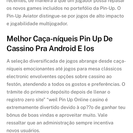
recentes, de maneira a que um jogador possa repasar
os novos games incluídos no portefólio da Pin-Up. O
Pin-Up Aviator distingue-se por jogos de alto impacto
e jogabilidade multijogador.
Melhor Caça-níqueis Pin Up De
Cassino Pra Android E Ios
A seleção diversificada de jogos abrange desde caça-
níqueis emocionantes até jogos para mesa clássicos
electronic envolventes opções sobre cassino ao
festón, atendendo a todos os gostos e preferências. O
trâmite do primeiro depósito depois de llenar o
registro zero site” “weil Pin Up Online casino é
extremamente divertido devido à op??o de ganhar teu
bônus de boas vindas e aproveitar muito. Vale
ressaltar que an administração sempre incentiva
novos usuários.