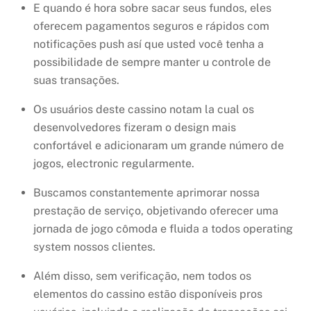
E quando é hora sobre sacar seus fundos, eles
oferecem pagamentos seguros e rápidos com
notificações push así que usted você tenha a
possibilidade de sempre manter u controle de
suas transações.
Os usuários deste cassino notam la cual os
desenvolvedores fizeram o design mais
confortável e adicionaram um grande número de
jogos, electronic regularmente.
Buscamos constantemente aprimorar nossa
prestação de serviço, objetivando oferecer uma
jornada de jogo cômoda e fluida a todos operating
system nossos clientes.
Além disso, sem verificação, nem todos os
elementos do cassino estão disponíveis pros