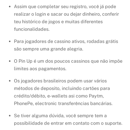
Assim que completar seu registro, você já pode
realizar o login e sacar ou dejar dinheiro, conferir
teu histórico de jogos e muitas diferentes
funcionalidades.
Para jogadores de cassino ativos, rodadas grátis
são sempre uma grande alegria.
O Pin Up é um dos poucos cassinos que não impõe
limites aos pagamentos.
Os jogadores brasileiros podem usar vários
métodos de deposito, incluindo cartões para
crédito/débito, e-wallets asi como Paytm,
PhonePe, electronic transferências bancárias.
Se tiver alguma dúvida, você sempre tem a
possibilidade de entrar em contato com o suporte.