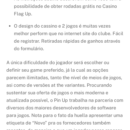
possibilidade de obter rodadas grátis no Casino
Flag Up.
O design do cassino e 2 jogos é muitas vezes
melhor perform que no internet site do clube. Fácil
de registrar. Retiradas rápidas de ganhos através
do formulário.
A única dificuldade do jogador será escolher ou
definir seu game preferido, já la cual as opções
parecem ilimitadas, tanto the nível de meios de jogos,
asi como de versões at the variantes. Procurando
sustentar sua oferta de jogos o mais moderna e
atualizada possível, o Pin Up trabalha na parceria com
diversos dos maiores desenvolvedores de software
para jogos. Nota para o fato da huella apresentar uma
etiqueta de “Novo” pra os fornecedores também