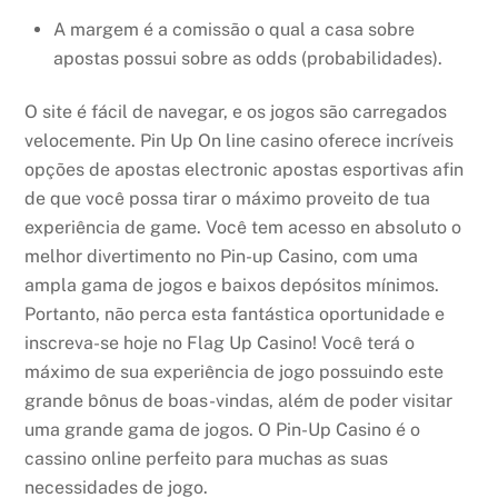
A margem é a comissão o qual a casa sobre
apostas possui sobre as odds (probabilidades).
O site é fácil de navegar, e os jogos são carregados
velocemente. Pin Up On line casino oferece incríveis
opções de apostas electronic apostas esportivas afin
de que você possa tirar o máximo proveito de tua
experiência de game. Você tem acesso en absoluto o
melhor divertimento no Pin-up Casino, com uma
ampla gama de jogos e baixos depósitos mínimos.
Portanto, não perca esta fantástica oportunidade e
inscreva-se hoje no Flag Up Casino! Você terá o
máximo de sua experiência de jogo possuindo este
grande bônus de boas-vindas, além de poder visitar
uma grande gama de jogos. O Pin-Up Casino é o
cassino online perfeito para muchas as suas
necessidades de jogo.