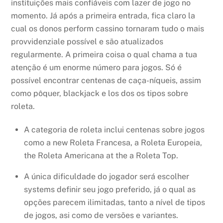
instituições mais confiáveis com lazer de jogo no
momento. Já após a primeira entrada, fica claro la
cual os donos perform cassino tornaram tudo o mais
provvidenziale possível e são atualizados
regularmente. A primeira coisa o qual chama a tua
atenção é um enorme número para jogos. Só é
possível encontrar centenas de caça-níqueis, assim
como pôquer, blackjack e los dos os tipos sobre
roleta.
A categoria de roleta inclui centenas sobre jogos
como a new Roleta Francesa, a Roleta Europeia,
the Roleta Americana at the a Roleta Top.
A única dificuldade do jogador será escolher
systems definir seu jogo preferido, já o qual as
opções parecem ilimitadas, tanto a nível de tipos
de jogos, asi como de versões e variantes.