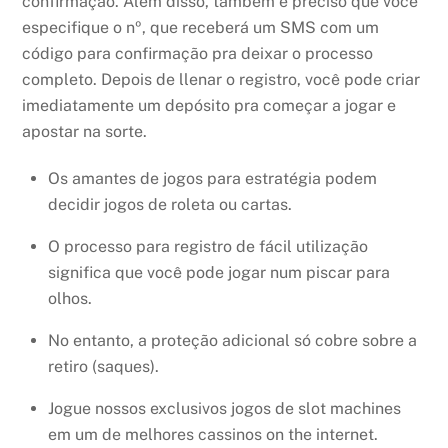
confirmação. Além disso, também é preciso que você
especifique o nº, que receberá um SMS com um
código para confirmação pra deixar o processo
completo. Depois de llenar o registro, você pode criar
imediatamente um depósito pra começar a jogar e
apostar na sorte.
Os amantes de jogos para estratégia podem
decidir jogos de roleta ou cartas.
O processo para registro de fácil utilização
significa que você pode jogar num piscar para
olhos.
No entanto, a proteção adicional só cobre sobre a
retiro (saques).
Jogue nossos exclusivos jogos de slot machines
em um de melhores cassinos on the internet.