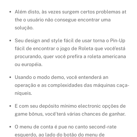
Além disto, às vezes surgem certos problemas at
the o usuário não consegue encontrar uma
solução.
Seu design and style fácil de usar torna o Pin-Up
fácil de encontrar o jogo de Roleta que você’está
procurando, quer você prefira a roleta americana
ou européia.
Usando o modo demo, você entenderá an
operação e as complexidades das máquinas caça-
níqueis.
E com seu depósito mínimo electronic opções de
game bônus, você’terá várias chances de ganhar.
O menu de conta é pue no canto second-rate
esquerdo, ao lado do botão do menu de