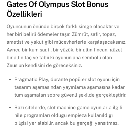
Gates Of Olympus Slot Bonus
Özellikleri
Oyuncunun önünde birçok farklı simge olacaktır ve
her biri belirli ödemeler taşır. Zümrüt, safir, topaz,
ametist ve yakut gibi mücevherlerle karşılaşacaksınız.
Ayrıca bir kum saati, bir yüzük, bir altın fincan, güzel
bir altın taç ve tabii ki oyunun ana sembolü olan
Zeus’un kendisini de göreceksiniz.
Pragmatic Play, durante popüler slot oyunu için
tasarım aşamasından yayınlama aşamasına kadar
tüm aşamaları sobre güvenli şekilde gerçekleştirir.
Bazı sitelerde, slot machine game oyunlarla ilgili
hile programları olduğu empieza kullanıldığı
bilgisi yer alabilir, ancak bu gerçeği yansıtmaz.