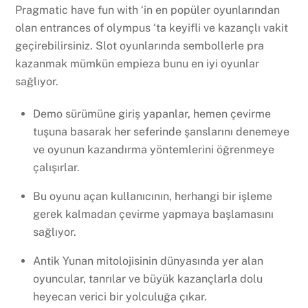
Pragmatic have fun with ‘in en popüler oyunlarından
olan entrances of olympus ‘ta keyifli ve kazançlı vakit
geçirebilirsiniz. Slot oyunlarında sembollerle pra
kazanmak mümkün empieza bunu en iyi oyunlar
sağlıyor.
Demo sürümüne giriş yapanlar, hemen çevirme
tuşuna basarak her seferinde şanslarını denemeye
ve oyunun kazandırma yöntemlerini öğrenmeye
çalışırlar.
Bu oyunu açan kullanıcının, herhangi bir işleme
gerek kalmadan çevirme yapmaya başlamasını
sağlıyor.
Antik Yunan mitolojisinin dünyasında yer alan
oyuncular, tanrılar ve büyük kazançlarla dolu
heyecan verici bir yolculuğa çıkar.