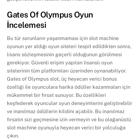
Gates Of Olympus Oyun
İncelemesi
Bu tür sorunların yaşanmaması için slot machine
oyunun yer aldığı oyun siteleri tespit edildikten sonra,
lisans sözleşmesinin geçerli olduğunun görülmesi
gerekiyor. Güvenli erişim yapılan lisanslı oyun
sitelerinin tüm platformları üzerinden oynanabiliyor.
Gates of Olympus slot, üç heyecan verici bonus
özelliği ile oyunculara harika ödüller kazanmaları için
mükemmel bir fırsat sunuyor. Bu özellikleri
keşfederek oyuncular oyun deneyimlerini geliştirebilir
ve inanılmaz ödüllerin kilidini açabilir. Bu inanılmaz
fırsatın sizi geçmesine izin vermeyin ve bu olağanüstü
slot machine oyunuyla heyecan verici bir yolculuğa
çıkın.