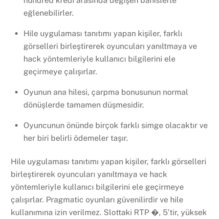
hundred kredi arasında değişen bahislerle
eğlenebilirler.
Hile uygulaması tanıtımı yapan kişiler, farklı
görselleri birleştirerek oyuncuları yanıltmaya ve
hack yöntemleriyle kullanıcı bilgilerini ele
geçirmeye çalışırlar.
Oyunun ana hilesi, çarpma bonusunun normal
dönüşlerde tamamen düşmesidir.
Oyuncunun önünde birçok farklı simge olacaktır ve
her biri belirli ödemeler taşır.
Hile uygulaması tanıtımı yapan kişiler, farklı görselleri
birleştirerek oyuncuları yanıltmaya ve hack
yöntemleriyle kullanıcı bilgilerini ele geçirmeye
çalışırlar. Pragmatic oyunları güvenilirdir ve hile
kullanımına izin verilmez. Slottaki RTP �, 5’tir, yüksek