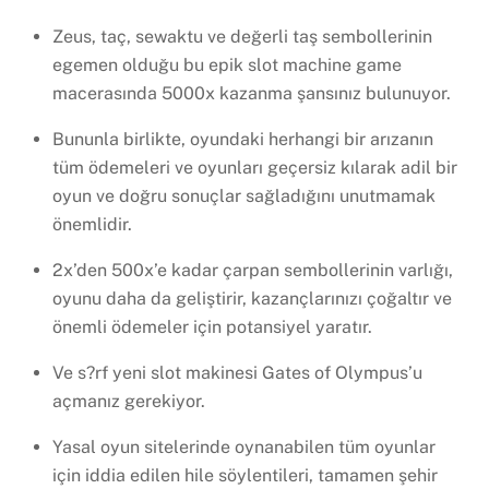
Zeus, taç, sewaktu ve değerli taş sembollerinin
egemen olduğu bu epik slot machine game
macerasında 5000x kazanma şansınız bulunuyor.
Bununla birlikte, oyundaki herhangi bir arızanın
tüm ödemeleri ve oyunları geçersiz kılarak adil bir
oyun ve doğru sonuçlar sağladığını unutmamak
önemlidir.
2x’den 500x’e kadar çarpan sembollerinin varlığı,
oyunu daha da geliştirir, kazançlarınızı çoğaltır ve
önemli ödemeler için potansiyel yaratır.
Ve s?rf yeni slot makinesi Gates of Olympus’u
açmanız gerekiyor.
Yasal oyun sitelerinde oynanabilen tüm oyunlar
için iddia edilen hile söylentileri, tamamen şehir