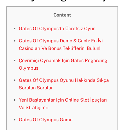
Content
Gates Of Olympus’ta Ücretsiz Oyun
Gates Of Olympus Demo & Canlı: En İyi
Casinoları Ve Bonus Tekliflerini Bulun!
Çevrimiçi Oynamak Için Gates Regarding
Olympus
Gates Of Olympus Oyunu Hakkında Sıkça
Sorulan Sorular
Yeni Başlayanlar Için Online Slot İpuçları
Ve Stratejileri
Gates Of Olympus Game