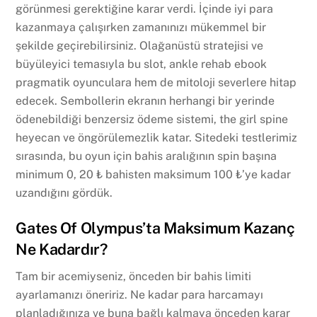
görünmesi gerektiğine karar verdi. İçinde iyi para
kazanmaya çalışırken zamanınızı mükemmel bir
şekilde geçirebilirsiniz. Olağanüstü stratejisi ve
büyüleyici temasıyla bu slot, ankle rehab ebook
pragmatik oyunculara hem de mitoloji severlere hitap
edecek. Sembollerin ekranın herhangi bir yerinde
ödenebildiği benzersiz ödeme sistemi, the girl spine
heyecan ve öngörülemezlik katar. Sitedeki testlerimiz
sırasında, bu oyun için bahis aralığının spin başına
minimum 0, 20 ₺ bahisten maksimum 100 ₺’ye kadar
uzandığını gördük.
Gates Of Olympus’ta Maksimum Kazanç
Ne Kadardır?
Tam bir acemiyseniz, önceden bir bahis limiti
ayarlamanızı öneririz. Ne kadar para harcamayı
planladığınıza ve buna bağlı kalmaya önceden karar