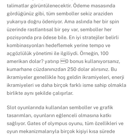
talimatlar görüntülenecektir. Ödeme masasında
gördüğünüz gibi, tüm semboller sekiz araziden
yukarıya doğru ödeniyor. Ama aslında her bir spin
üzerinde rastlantısal bir şey var, semboller her
pozisyonda pra ödese bile. En iyi stratejiler belirli
kombinasyonları hedeflemek yerine tempo ve
açgözlülük yönetimi ile ilgiliydi. Örneğin, 100
amerikan dolar? yatırıp 0 bonus kullanıyorsanız,
kumarhane cüzdanınızdan 250 dolar alırsınız. Bu
ikramiyeler genellikle hoş geldin ikramiyeleri, enerji
ikramiyeleri ve daha birçok farklı isme sahip olmakla
birlikte aynı şekilde çalışırlar.
Slot oyunlarında kullanılan semboller ve grafik
tasarımları, oyunların eğlenceli olmasına katkı
sağlıyor. Gates of olympus oyunu, tüm özellikleri ve
oyun mekanizmalarıyla birçok kişiyi kısa sürede