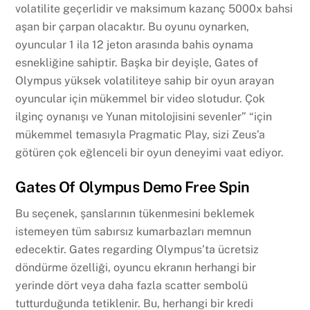
volatilite geçerlidir ve maksimum kazanç 5000x bahsi
aşan bir çarpan olacaktır. Bu oyunu oynarken,
oyuncular 1 ila 12 jeton arasında bahis oynama
esnekliğine sahiptir. Başka bir deyişle, Gates of
Olympus yüksek volatiliteye sahip bir oyun arayan
oyuncular için mükemmel bir video slotudur. Çok
ilginç oynanışı ve Yunan mitolojisini sevenler” “için
mükemmel temasıyla Pragmatic Play, sizi Zeus’a
götüren çok eğlenceli bir oyun deneyimi vaat ediyor.
Gates Of Olympus Demo Free Spin
Bu seçenek, şanslarının tükenmesini beklemek
istemeyen tüm sabırsız kumarbazları memnun
edecektir. Gates regarding Olympus’ta ücretsiz
döndürme özelliği, oyuncu ekranın herhangi bir
yerinde dört veya daha fazla scatter sembolü
tutturduğunda tetiklenir. Bu, herhangi bir kredi