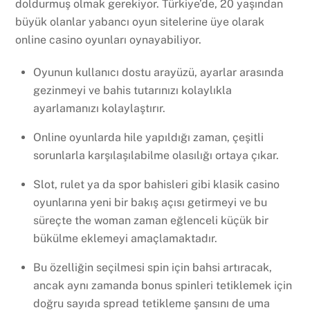
doldurmuş olmak gerekiyor. Türkiye’de, 20 yaşından
büyük olanlar yabancı oyun sitelerine üye olarak
online casino oyunları oynayabiliyor.
Oyunun kullanıcı dostu arayüzü, ayarlar arasında
gezinmeyi ve bahis tutarınızı kolaylıkla
ayarlamanızı kolaylaştırır.
Online oyunlarda hile yapıldığı zaman, çeşitli
sorunlarla karşılaşılabilme olasılığı ortaya çıkar.
Slot, rulet ya da spor bahisleri gibi klasik casino
oyunlarına yeni bir bakış açısı getirmeyi ve bu
süreçte the woman zaman eğlenceli küçük bir
bükülme eklemeyi amaçlamaktadır.
Bu özelliğin seçilmesi spin için bahsi artıracak,
ancak aynı zamanda bonus spinleri tetiklemek için
doğru sayıda spread tetikleme şansını de uma