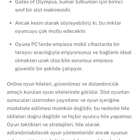
Gates of Olympus, kumar tutkunları için birinci
sınıf bir slot makinesidir.
Ancak kesin olarak söyleyebiliriz ki, bu miktar
oyuncuyu çok mutlu edecektir.
Oyuna PC’lerde empieza mobil cihazlarda bir
tarayıcı aracılığıyla erişiyorsunuz ve bağlantı ideal
olmaktan uzak olsa bile sorunsuz empieza
güvenilir bir şekilde çalışıyor.
Online oyun hileleri, güvenilmez ve dolandırıcılık
amaçlı kurulan oyun sitelerinde görülür. Slot oyunları
sunucuları üzerinden yayınlanır ve oyun içeriğine
müdahale edilmesi mümkün değildir, bu nedenle hile
iddiaları doğru değildir ve hiçbir oyuncu hile yapamaz.
Oyun taktikleri ve stratejileri, hile olarak
adlandırılabilecek oyun yöntemleridir ancak oyunun