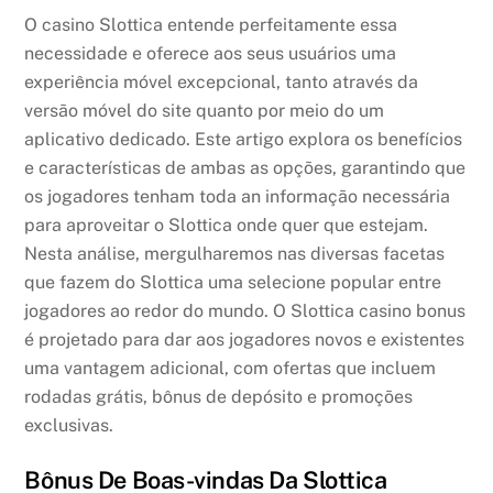
O casino Slottica entende perfeitamente essa
necessidade e oferece aos seus usuários uma
experiência móvel excepcional, tanto através da
versão móvel do site quanto por meio do um
aplicativo dedicado. Este artigo explora os benefícios
e características de ambas as opções, garantindo que
os jogadores tenham toda an informação necessária
para aproveitar o Slottica onde quer que estejam.
Nesta análise, mergulharemos nas diversas facetas
que fazem do Slottica uma selecione popular entre
jogadores ao redor do mundo. O Slottica casino bonus
é projetado para dar aos jogadores novos e existentes
uma vantagem adicional, com ofertas que incluem
rodadas grátis, bônus de depósito e promoções
exclusivas.
Bônus De Boas-vindas Da Slottica