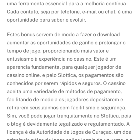
uma ferramenta essencial para a melhoria contínua.
Cada contato, seja por telefone, e-mail ou chat, é uma
oportunidade para saber e evoluir.
Estes bônus servem de modo a fazer o download
aumentar as oportunidades de ganho e prolongar o
tempo de jogo, proporcionando mais valor e
entusiasmo à experiência no cassino. Este é um
aparencia fundamental para qualquer jogador de
cassino online, e pelo Slottica, os pagamentos são
conhecidos por serem rápidos e seguros. O cassino
aceita uma variedade de métodos de pagamento,
facilitando de modo a os jogadores depositarem e
retirarem seus ganhos com facilitismo e segurança.
Sim, você pode jogar tranquilamente no Slottica, pois
o blog é devidamente legalizado e regulamentado. A
licença é da Autoridade de Jogos de Curaçao, um dos