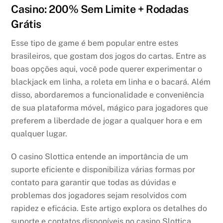
Casino: 200% Sem Limite + Rodadas
Grátis
Esse tipo de game é bem popular entre estes
brasileiros, que gostam dos jogos do cartas. Entre as
boas opções aqui, você pode querer experimentar o
blackjack em linha, a roleta em linha e o bacará. Além
disso, abordaremos a funcionalidade e conveniência
de sua plataforma móvel, mágico para jogadores que
preferem a liberdade de jogar a qualquer hora e em
qualquer lugar.
O casino Slottica entende an importância de um
suporte eficiente e disponibiliza várias formas por
contato para garantir que todas as dúvidas e
problemas dos jogadores sejam resolvidos com
rapidez e eficácia. Este artigo explora os detalhes do
suporte e contatos disponíveis no casino Slottica,