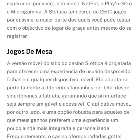
esperando por você, incluindo a NetEnt, a Play’n GO e
a Microgaming. A Slottica tem cerca de 2500 jogos
por cassino, a maior parte dos quais você pode testar
com o objectivo de jogar de graça antes mesmo do se
registrar.
Jogos De Mesa
A versão móvel do sitio do casino Slottica é projetada
para oferecer uma experiência de usuário desprovido
falhas em qualquer dispositivo móvel. Ela adapta-se
perfeitamente a diferentes tamanhos por tela, desde
smartphones a tablets, garantindo que an interface
seja sempre amigável e acessível. O aplicativo móvel,
por outro lado, é uma opção robusta para aqueles de
que meus ganhos preferem uma experiência um
pouco ainda mais integrada e personalizada.
Frequentemente, o casino oferece rodadas grátis