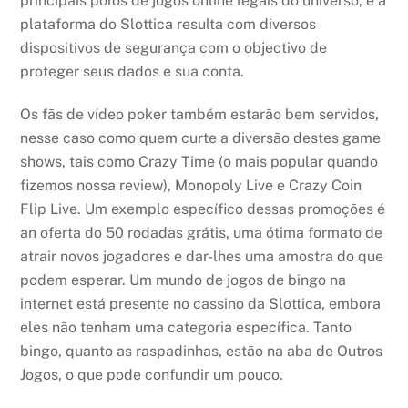
principais pólos de jogos online legais do universo, e a
plataforma do Slottica resulta com diversos
dispositivos de segurança com o objectivo de
proteger seus dados e sua conta.
Os fãs de vídeo poker também estarão bem servidos,
nesse caso como quem curte a diversão destes game
shows, tais como Crazy Time (o mais popular quando
fizemos nossa review), Monopoly Live e Crazy Coin
Flip Live. Um exemplo específico dessas promoções é
an oferta do 50 rodadas grátis, uma ótima formato de
atrair novos jogadores e dar-lhes uma amostra do que
podem esperar. Um mundo de jogos de bingo na
internet está presente no cassino da Slottica, embora
eles não tenham uma categoria específica. Tanto
bingo, quanto as raspadinhas, estão na aba de Outros
Jogos, o que pode confundir um pouco.