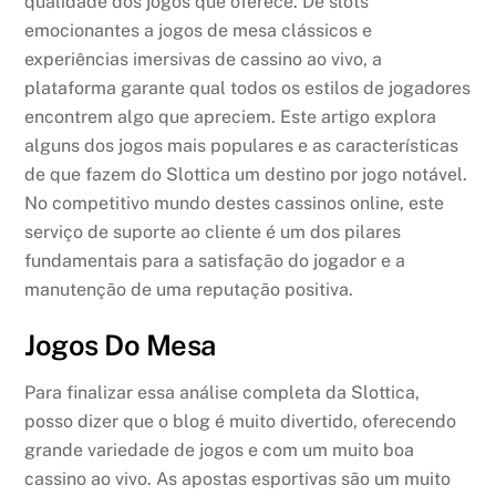
qualidade dos jogos que oferece. De slots
emocionantes a jogos de mesa clássicos e
experiências imersivas de cassino ao vivo, a
plataforma garante qual todos os estilos de jogadores
encontrem algo que apreciem. Este artigo explora
alguns dos jogos mais populares e as características
de que fazem do Slottica um destino por jogo notável.
No competitivo mundo destes cassinos online, este
serviço de suporte ao cliente é um dos pilares
fundamentais para a satisfação do jogador e a
manutenção de uma reputação positiva.
Jogos Do Mesa
Para finalizar essa análise completa da Slottica,
posso dizer que o blog é muito divertido, oferecendo
grande variedade de jogos e com um muito boa
cassino ao vivo. As apostas esportivas são um muito