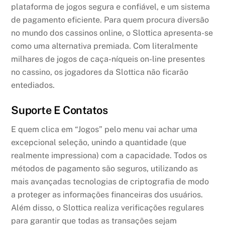
plataforma de jogos segura e confiável, e um sistema
de pagamento eficiente. Para quem procura diversão
no mundo dos cassinos online, o Slottica apresenta-se
como uma alternativa premiada. Com literalmente
milhares de jogos de caça-níqueis on-line presentes
no cassino, os jogadores da Slottica não ficarão
entediados.
Suporte E Contatos
E quem clica em “Jogos” pelo menu vai achar uma
excepcional seleção, unindo a quantidade (que
realmente impressiona) com a capacidade. Todos os
métodos de pagamento são seguros, utilizando as
mais avançadas tecnologias de criptografia de modo
a proteger as informações financeiras dos usuários.
Além disso, o Slottica realiza verificações regulares
para garantir que todas as transações sejam