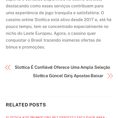
destacando como esses serviços contribuem para
uma experiência de jogo tranquila e satisfatória. O
cassino online Slottica está ativo desde 2017 e, até há
pouco tempo, tem se concentrado especialmente no
nicho do Leste Europeu. Agora, o cassino quer
conquistar o Brasil trazendo inúmeras ofertas de
bônus e promoções.
Slottica É Confiável Oferece Uma Ampla Seleção
Slottica Güncel Giriş Apostas Baixar
RELATED POSTS
SLOTTICA KOD PROMOCYJNY BEZ DEPOZYTU FACILIDADE PARA -