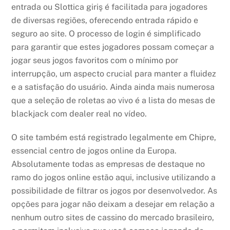
entrada ou Slottica giriş é facilitada para jogadores
de diversas regiões, oferecendo entrada rápido e
seguro ao site. O processo de login é simplificado
para garantir que estes jogadores possam começar a
jogar seus jogos favoritos com o mínimo por
interrupção, um aspecto crucial para manter a fluidez
e a satisfação do usuário. Ainda ainda mais numerosa
que a seleção de roletas ao vivo é a lista do mesas de
blackjack com dealer real no vídeo.
O site também está registrado legalmente em Chipre,
essencial centro de jogos online da Europa.
Absolutamente todas as empresas de destaque no
ramo do jogos online estão aqui, inclusive utilizando a
possibilidade de filtrar os jogos por desenvolvedor. As
opções para jogar não deixam a desejar em relação a
nenhum outro sites de cassino do mercado brasileiro,