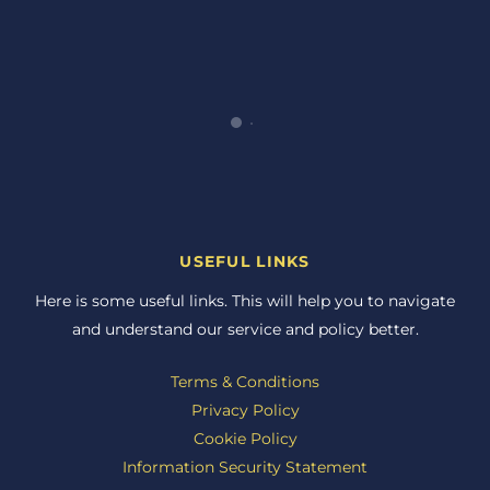
USEFUL LINKS
Here is some useful links. This will help you to navigate
and understand our service and policy better.
Terms & Conditions
Privacy Policy
Cookie Policy
Information Security Statement