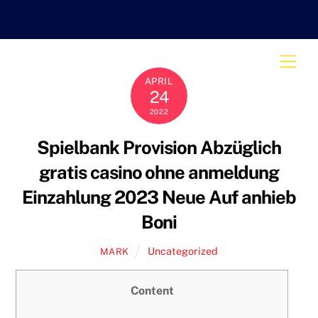
Skip
to
content
Men
APRIL
24
2022
Spielbank Provision Abzüglich
gratis casino ohne anmeldung
Einzahlung 2023 Neue Auf anhieb
Boni
Uncategorized
MARK
Content