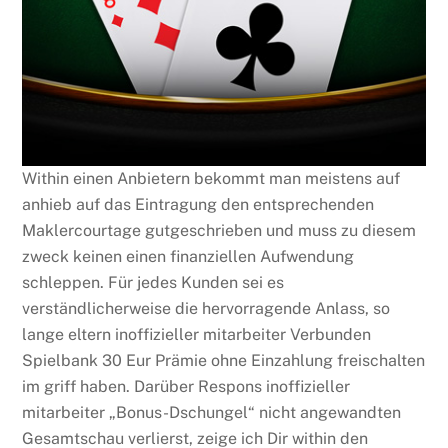
Within einen Anbietern bekommt man meistens auf
anhieb auf das Eintragung den entsprechenden
Maklercourtage gutgeschrieben und muss zu diesem
zweck keinen einen finanziellen Aufwendung
schleppen. Für jedes Kunden sei es
verständlicherweise die hervorragende Anlass, so
lange eltern inoffizieller mitarbeiter Verbunden
Spielbank 30 Eur Prämie ohne Einzahlung freischalten
im griff haben. Darüber Respons inoffizieller
mitarbeiter „Bonus-Dschungel“ nicht angewandten
Gesamtschau verlierst, zeige ich Dir within den