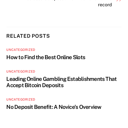
record
RELATED POSTS
UNCATEGORIZED
How to Find the Best Online Slots
UNCATEGORIZED
Leading Online Gambling Establishments That
Accept Bitcoin Deposits
UNCATEGORIZED
No Deposit Benefit: A Novice’s Overview