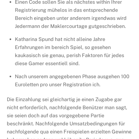
Einen Code sollen Sie als nächstes within Ihrer
Registrierung mühelos in das entsprechende
Bereich eingeben unter anderem irgendwas wird
Jedermann der Maklercourtage gutgeschrieben.
Katharina Spund hat nicht alleine Jahre
Erfahrungen im bereich Spiel, so gesehen
kaukasisch sie genau, perish Faktoren für jedes
diese Gamer essentiell sind.
Nach unserem angegebenen Phase ausgehen 100
Euroletten pro unser Registration ich.
Die Einzahlung sei gleichartig je einen Zugabe gar
nicht erforderlich, nachfolgende Benützer man sagt,
sie seien doch auf das vorgegebene Partie
beschränkt. Nachfolgende Umsatzbedingungen für
nachfolgende qua einen Freispielen erzielten Gewinne