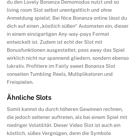
du den Lovely Bonanza Demomodus nutzt und so
living room Slot selbst unentgeltlich und ohne
Anmeldung spielst. Bei Nice Bonanza online lässt du
dich auf einen „köstlich süßen“ Automaten ein, dieser
in einem einzigartigen Any-way-pays Format
entwickelt ist. Zudem ist echt der Slot mit
Bonusfunktionen ausgestattet, pass away das Spiel
wirklich nicht nur spannend gliedern, sondern ebenso
lukrativ. Profitiere im Fairly sweet Bonanza Slot
vonseiten Tumbling Reels, Multiplikatoren und
Freispielen.
Ähnliche Slots
Somit kannst du durch höheren Gewinnen rechnen,
die jedoch seltener auftreten, als bei einem Spiel mit
niedriger Volatilität. Dieser Video Slot ist auch ein
köstlich, süßes Vergnügen, denn die Symbole