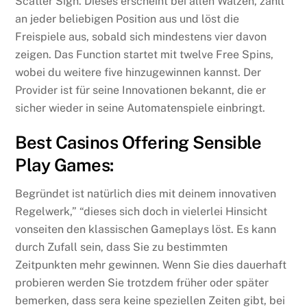
Scatter Sign. Dieses erscheint bei allen Walzen, zahlt
an jeder beliebigen Position aus und löst die
Freispiele aus, sobald sich mindestens vier davon
zeigen. Das Function startet mit twelve Free Spins,
wobei du weitere five hinzugewinnen kannst. Der
Provider ist für seine Innovationen bekannt, die er
sicher wieder in seine Automatenspiele einbringt.
Best Casinos Offering Sensible
Play Games:
Begründet ist natürlich dies mit deinem innovativen
Regelwerk,” “dieses sich doch in vielerlei Hinsicht
vonseiten den klassischen Gameplays löst. Es kann
durch Zufall sein, dass Sie zu bestimmten
Zeitpunkten mehr gewinnen. Wenn Sie dies dauerhaft
probieren werden Sie trotzdem früher oder später
bemerken, dass sera keine speziellen Zeiten gibt, bei