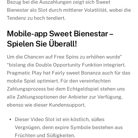
Bezug bei die Auszahlungen zeigt sich Sweet
Bienestar als Slot durch mittlerer Volatilität, wobei die
Tendenz zu hoch tendiert.
Mobile-app Sweet Bienestar –
Spielen Sie Überall!
Um die Chancen auf Free Spins zu erhöhen wurde”
“bislang die Double Opportunity Funktion integriert.
Pragmatic Play hat Fairly sweet Bonanza auch für das
mobile Spiel optimiert. Für den vereinfachten
Zahlungsprozess bei dem Echtgeldspiel stehen uns
alle Zahlungsoptionen der Anbieter zur Verfügung,
ebenso wie dieser Kundensupport.
Dieser Video Slot ist ein köstlich, süßes
Back
Vergnügen, denn expire Symbole bestehen aus
To
Früchten und Süßigkeiten.
Top