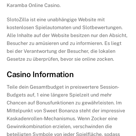
Karamba Online Casino.
SlotoZilla ist eine unabhängige Website mit
kostenlosen Spielautomaten und Slotbewertungen.
Alle Inhalte auf der Website besitzen nur den Absicht,
Besucher zu amüsieren und zu informieren. Es liegt
bei der Verantwortung der Besucher, die lokalen
Gesetze zu überprüfen, bevor sie online zocken.
Casino Information
Teile dein Gesamtbudget in preiswertere Session-
Budgets auf, 1 eine längere Spielzeit und mehr
Chancen auf Bonusfunktionen zu gewährleisten. Im
Mittelpunkt von Sweet Bonanza steht der impressive
Kaskadenrollen-Mechanismus. Wenn Zocker eine
Gewinnkombination erzielen, verschwinden die
beteiligten Symbole von jeder Spielfläche, sodass