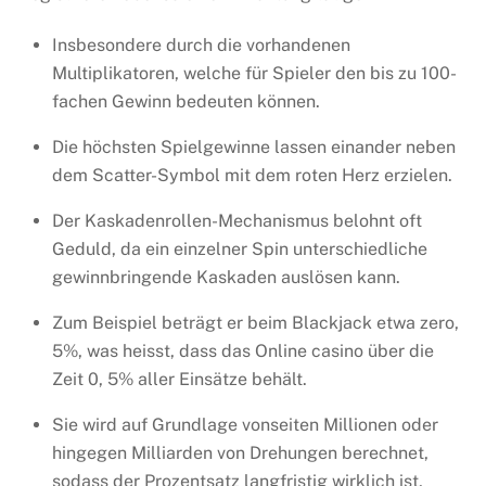
Insbesondere durch die vorhandenen
Multiplikatoren, welche für Spieler den bis zu 100-
fachen Gewinn bedeuten können.
Die höchsten Spielgewinne lassen einander neben
dem Scatter-Symbol mit dem roten Herz erzielen.
Der Kaskadenrollen-Mechanismus belohnt oft
Geduld, da ein einzelner Spin unterschiedliche
gewinnbringende Kaskaden auslösen kann.
Zum Beispiel beträgt er beim Blackjack etwa zero,
5%, was heisst, dass das Online casino über die
Zeit 0, 5% aller Einsätze behält.
Sie wird auf Grundlage vonseiten Millionen oder
hingegen Milliarden von Drehungen berechnet,
sodass der Prozentsatz langfristig wirklich ist,