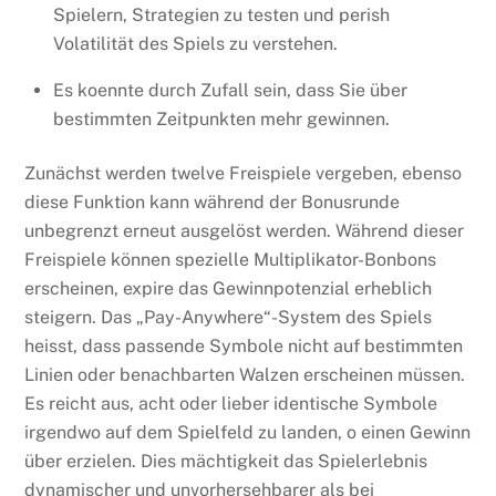
Spielern, Strategien zu testen und perish
Volatilität des Spiels zu verstehen.
Es koennte durch Zufall sein, dass Sie über
bestimmten Zeitpunkten mehr gewinnen.
Zunächst werden twelve Freispiele vergeben, ebenso
diese Funktion kann während der Bonusrunde
unbegrenzt erneut ausgelöst werden. Während dieser
Freispiele können spezielle Multiplikator-Bonbons
erscheinen, expire das Gewinnpotenzial erheblich
steigern. Das „Pay-Anywhere“-System des Spiels
heisst, dass passende Symbole nicht auf bestimmten
Linien oder benachbarten Walzen erscheinen müssen.
Es reicht aus, acht oder lieber identische Symbole
irgendwo auf dem Spielfeld zu landen, o einen Gewinn
über erzielen. Dies mächtigkeit das Spielerlebnis
dynamischer und unvorhersehbarer als bei