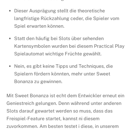
Dieser Ausprägung stellt die theoretische
langfristige Rückzahlung ceder, die Spieler vom
Spiel erwarten können.
Statt den häufig bei Slots über sehenden
Kartensymbolen wurden bei diesem Practical Play
Spielautomat wichtige Früchte gewählt.
Nein, es gibt keine Tipps und Techniques, die
Spielern fördern könnten, mehr unter Sweet
Bonanza zu gewinnen.
Mit Sweet Bonanza ist echt dem Entwickler erneut ein
Geniestreich gelungen. Denn während unter anderen
Slots darauf gewartet werden so muss, dass das
Freispiel-Feature startet, kannst ni diesem
zuvorkommen. Am besten testet i diese, in unserem