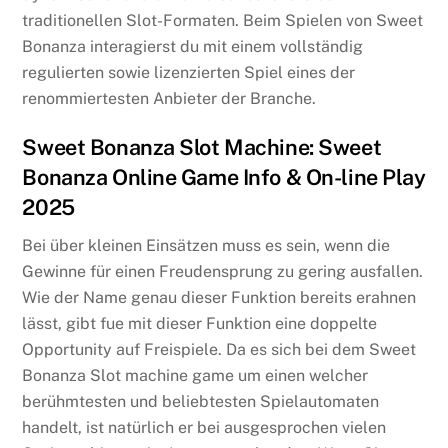
traditionellen Slot-Formaten. Beim Spielen von Sweet
Bonanza interagierst du mit einem vollständig
regulierten sowie lizenzierten Spiel eines der
renommiertesten Anbieter der Branche.
Sweet Bonanza Slot Machine: Sweet
Bonanza Online Game Info & On-line Play
2025
Bei über kleinen Einsätzen muss es sein, wenn die
Gewinne für einen Freudensprung zu gering ausfallen.
Wie der Name genau dieser Funktion bereits erahnen
lässt, gibt fue mit dieser Funktion eine doppelte
Opportunity auf Freispiele. Da es sich bei dem Sweet
Bonanza Slot machine game um einen welcher
berühmtesten und beliebtesten Spielautomaten
handelt, ist natürlich er bei ausgesprochen vielen