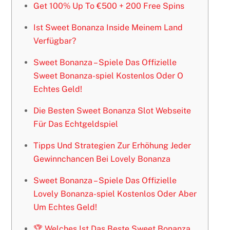
Get 100% Up To €500 + 200 Free Spins
Ist Sweet Bonanza Inside Meinem Land
Verfügbar?
Sweet Bonanza – Spiele Das Offizielle
Sweet Bonanza-spiel Kostenlos Oder O
Echtes Geld!
Die Besten Sweet Bonanza Slot Webseite
Für Das Echtgeldspiel
Tipps Und Strategien Zur Erhöhung Jeder
Gewinnchancen Bei Lovely Bonanza
Sweet Bonanza – Spiele Das Offizielle
Lovely Bonanza-spiel Kostenlos Oder Aber
Um Echtes Geld!
🏆 Welches Ist Das Beste Sweet Bonanza