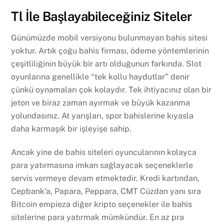
Tl İle Başlayabileceğiniz Siteler
Günümüzde mobil versiyonu bulunmayan bahis sitesi
yoktur. Artık çoğu bahis firması, ödeme yöntemlerinin
çeşitliliğinin büyük bir artı olduğunun farkında. Slot
oyunlarına genellikle “tek kollu haydutlar” denir
çünkü oynamaları çok kolaydır. Tek ihtiyacınız olan bir
jeton ve biraz zaman ayırmak ve büyük kazanma
yolundasınız. At yarışları, spor bahislerine kıyasla
daha karmaşık bir işleyişe sahip.
Ancak yine de bahis siteleri oyuncularının kolayca
para yatırmasına imkan sağlayacak seçeneklerle
servis vermeye devam etmektedir. Kredi kartından,
Cepbank’a, Papara, Peppara, CMT Cüzdan yanı sıra
Bitcoin empieza diğer kripto seçenekler ile bahis
sitelerine para yatırmak mümkündür. En az pra