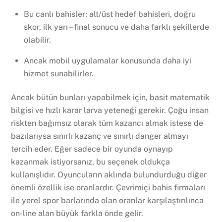
Bu canlı bahisler; alt/üst hedef bahisleri, doğru
skor, ilk yarı – final sonucu ve daha farklı şekillerde
olabilir.
Ancak mobil uygulamalar konusunda daha iyi
hizmet sunabilirler.
Ancak bütün bunları yapabilmek için, basit matematik
bilgisi ve hızlı karar larva yeteneği gerekir. Çoğu insan
riskten bağımsız olarak tüm kazancı almak istese de
bazılarıysa sınırlı kazanç ve sınırlı danger almayı
tercih eder. Eğer sadece bir oyunda oynayıp
kazanmak istiyorsanız, bu seçenek oldukça
kullanışlıdır. Oyuncuların aklında bulundurduğu diğer
önemli özellik ise oranlardır. Çevrimiçi bahis firmaları
ile yerel spor barlarında olan oranlar karşılaştırılınca
on-line alan büyük farkla önde gelir.