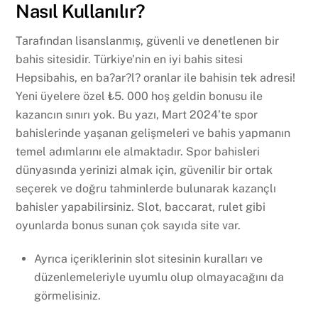
Nasıl Kullanılır?
Tarafından lisanslanmış, güvenli ve denetlenen bir
bahis sitesidir. Türkiye’nin en iyi bahis sitesi
Hepsibahis, en ba?ar?l? oranlar ile bahisin tek adresi!
Yeni üyelere özel ₺5. 000 hoş geldin bonusu ile
kazancın sınırı yok. Bu yazı, Mart 2024’te spor
bahislerinde yaşanan gelişmeleri ve bahis yapmanın
temel adımlarını ele almaktadır. Spor bahisleri
dünyasında yerinizi almak için, güvenilir bir ortak
seçerek ve doğru tahminlerde bulunarak kazançlı
bahisler yapabilirsiniz. Slot, baccarat, rulet gibi
oyunlarda bonus sunan çok sayıda site var.
Ayrıca içeriklerinin slot sitesinin kuralları ve
düzenlemeleriyle uyumlu olup olmayacağını da
görmelisiniz.