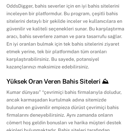
OddsDigger, bahis severler için en iyi bahis sitelerini
inceleyen bir platformdur. Bu program, çeşitli bahis
sitelerini detaylı bir şekilde inceler ve kullanıcılara en
güvenilir ve kaliteli seçenekleri sunar. Bu karşılaştırma
aracı, bahis severlere zaman ve para tasarrufu sağlar.
En iyi oranları bulmak için tek bahis sitelerini ziyaret
etmek yerine, tek bir platformdan tüm oranları
karşılaştırabilirsiniz. Bu sayede, potansiyel
kazançlarınızı maksimize edebilirsiniz.
Yüksek Oran Veren Bahis Siteleri ⛰️
Kumar dünyası” “çevrimiçi bahis firmalarıyla doludur,
ancak karmaşadan kurtulmak adına sitemizde
bulunan en güvenilir empieza dürüst çevrimiçi bahis
firmalarını deneyebilirsiniz. Aynı zamanda onların
cömert hoş geldin bonusları ve harika müşteri destek
ekipleri bulunmaktadır. Bahis siteleri tarafından