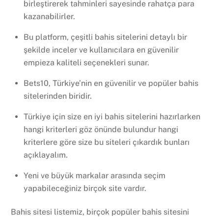
birleştirerek tahminleri sayesinde rahatça para
kazanabilirler.
Bu platform, çeşitli bahis sitelerini detaylı bir
şekilde inceler ve kullanıcılara en güvenilir
empieza kaliteli seçenekleri sunar.
Bets10, Türkiye’nin en güvenilir ve popüler bahis
sitelerinden biridir.
Türkiye için size en iyi bahis sitelerini hazırlarken
hangi kriterleri göz önünde bulundur hangi
kriterlere göre size bu siteleri çıkardık bunları
açıklayalım.
Yeni ve büyük markalar arasında seçim
yapabileceğiniz birçok site vardır.
Bahis sitesi listemiz, birçok popüler bahis sitesini