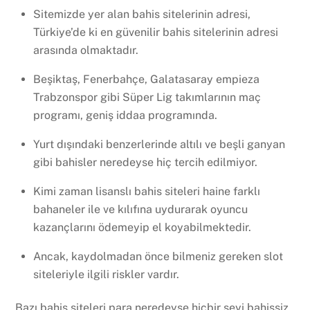
Sitemizde yer alan bahis sitelerinin adresi,
Türkiye’de ki en güvenilir bahis sitelerinin adresi
arasında olmaktadır.
Beşiktaş, Fenerbahçe, Galatasaray empieza
Trabzonspor gibi Süper Lig takımlarının maç
programı, geniş iddaa programında.
Yurt dışındaki benzerlerinde altılı ve beşli ganyan
gibi bahisler neredeyse hiç tercih edilmiyor.
Kimi zaman lisanslı bahis siteleri haine farklı
bahaneler ile ve kılıfına uydurarak oyuncu
kazançlarını ödemeyip el koyabilmektedir.
Ancak, kaydolmadan önce bilmeniz gereken slot
siteleriyle ilgili riskler vardır.
Bazı bahis siteleri para neredeyse hiçbir şeyi bahissiz