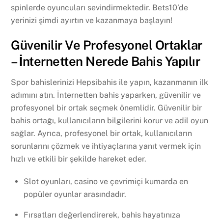
spinlerde oyuncuları sevindirmektedir. Bets10’de
yerinizi şimdi ayırtın ve kazanmaya başlayın!
Güvenilir Ve Profesyonel Ortaklar
– İnternetten Nerede Bahis Yapılır
Spor bahislerinizi Hepsibahis ile yapın, kazanmanın ilk
adımını atın. İnternetten bahis yaparken, güvenilir ve
profesyonel bir ortak seçmek önemlidir. Güvenilir bir
bahis ortağı, kullanıcıların bilgilerini korur ve adil oyun
sağlar. Ayrıca, profesyonel bir ortak, kullanıcıların
sorunlarını çözmek ve ihtiyaçlarına yanıt vermek için
hızlı ve etkili bir şekilde hareket eder.
Slot oyunları, casino ve çevrimiçi kumarda en
Back
popüler oyunlar arasındadır.
To
Fırsatları değerlendirerek, bahis hayatınıza
Top