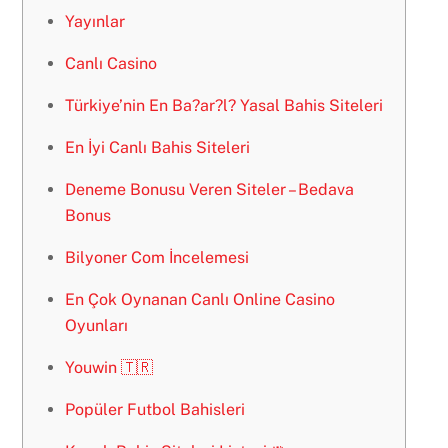
Yayınlar
Canlı Casino
Türkiye’nin En Ba?ar?l? Yasal Bahis Siteleri
En İyi Canlı Bahis Siteleri
Deneme Bonusu Veren Siteler – Bedava
Bonus
Bilyoner Com İncelemesi
En Çok Oynanan Canlı Online Casino
Oyunları
Youwin 🇹🇷
Popüler Futbol Bahisleri