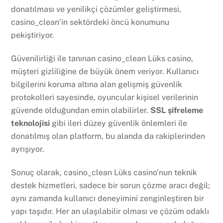
donatılması ve yenilikçi çözümler geliştirmesi,
casino_clean’in sektördeki öncü konumunu
pekiştiriyor.
Güvenilirliği ile tanınan casino_clean Lüks casino,
müşteri gizliliğine de büyük önem veriyor. Kullanıcı
bilgilerini koruma altına alan gelişmiş güvenlik
protokolleri sayesinde, oyuncular kişisel verilerinin
güvende olduğundan emin olabilirler.
SSL şifreleme
teknolojisi
gibi ileri düzey güvenlik önlemleri ile
donatılmış olan platform, bu alanda da rakiplerinden
ayrışıyor.
Sonuç olarak, casino_clean Lüks casino’nun teknik
destek hizmetleri, sadece bir sorun çözme aracı değil;
aynı zamanda kullanıcı deneyimini zenginleştiren bir
yapı taşıdır. Her an ulaşılabilir olması ve çözüm odaklı