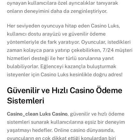
oynayan kullanıcılara özel ayrıcalıklar tanıyarak
onların deneyimini daha da zenginleştiriyor.
Her seviyeden oyuncuya hitap eden Casino Luks,
kullanıcı dostu arayüzü ve güvenilir ödeme
yöntemleriyle de fark yaratıyor. Oyuncular, istedikleri
zaman kolayca para yatırıp çekebilirken, 7/24 müşteri
hizmetleri desteği ile her türlü sorularına yanıt
bulabiliyorlar. Eğlenceyi kazançla buluşturmak
isteyenler için Casino Luks kesinlikle doğru adres!
Güvenilir ve Hızlı Casino Ödeme
Sistemleri
Casino_clean Luks Casino
, güvenilir ve hızlı ödeme
sistemleri sunarak kullanıcılarına eşsiz bir deneyim
yaşatmayı hedefler. Online casino dünyasında,
oyuncuların en çok dikkat ettiği konulardan biri