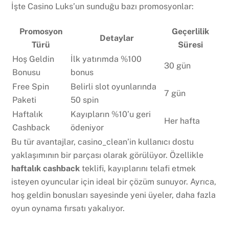
İşte Casino Luks’un sunduğu bazı promosyonlar:
Promosyon
Geçerlilik
Detaylar
Türü
Süresi
Hoş Geldin
İlk yatırımda %100
30 gün
Bonusu
bonus
Free Spin
Belirli slot oyunlarında
7 gün
Paketi
50 spin
Haftalık
Kayıpların %10’u geri
Her hafta
Cashback
ödeniyor
Bu tür avantajlar, casino_clean’in kullanıcı dostu
yaklaşımının bir parçası olarak görülüyor. Özellikle
haftalık cashback
teklifi, kayıplarını telafi etmek
isteyen oyuncular için ideal bir çözüm sunuyor. Ayrıca,
hoş geldin bonusları sayesinde yeni üyeler, daha fazla
oyun oynama fırsatı yakalıyor.