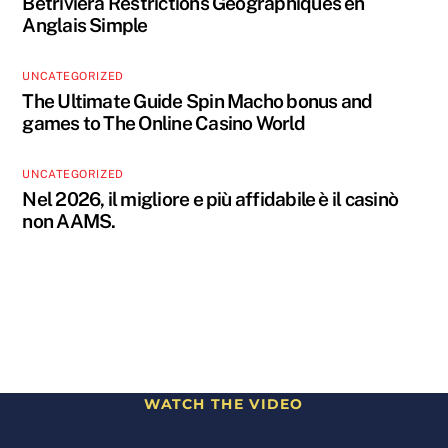
Betriviera Restrictions Géographiques en
Anglais Simple
UNCATEGORIZED
The Ultimate Guide Spin Macho bonus and
games to The Online Casino World
UNCATEGORIZED
Nel 2026, il migliore e più affidabile è il casinò
non AAMS.
WATCH THE VIDEO