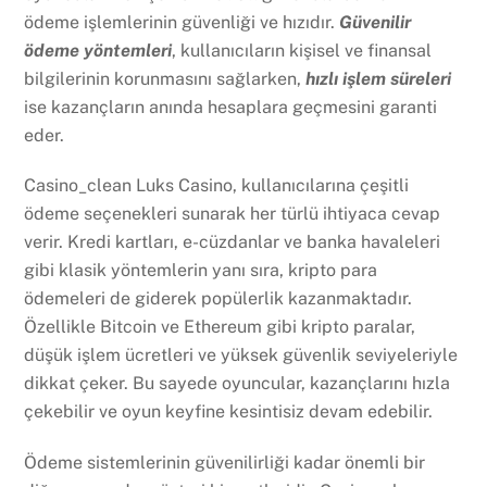
ödeme işlemlerinin güvenliği ve hızıdır.
Güvenilir
ödeme yöntemleri
, kullanıcıların kişisel ve finansal
bilgilerinin korunmasını sağlarken,
hızlı işlem süreleri
ise kazançların anında hesaplara geçmesini garanti
eder.
Casino_clean Luks Casino, kullanıcılarına çeşitli
ödeme seçenekleri sunarak her türlü ihtiyaca cevap
verir. Kredi kartları, e-cüzdanlar ve banka havaleleri
gibi klasik yöntemlerin yanı sıra, kripto para
ödemeleri de giderek popülerlik kazanmaktadır.
Özellikle Bitcoin ve Ethereum gibi kripto paralar,
düşük işlem ücretleri ve yüksek güvenlik seviyeleriyle
dikkat çeker. Bu sayede oyuncular, kazançlarını hızla
çekebilir ve oyun keyfine kesintisiz devam edebilir.
Ödeme sistemlerinin güvenilirliği kadar önemli bir