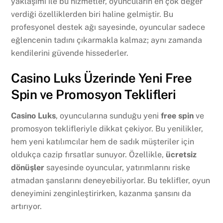
yaklaşımı ile bu hizmetler, oyuncuların en çok değer
verdiği özelliklerden biri haline gelmiştir. Bu
profesyonel destek ağı sayesinde, oyuncular sadece
eğlencenin tadını çıkarmakla kalmaz; aynı zamanda
kendilerini güvende hissederler.
Casino Luks Üzerinde Yeni Free
Spin ve Promosyon Teklifleri
Casino Luks
, oyuncularına sunduğu yeni
free spin
ve
promosyon teklifleriyle dikkat çekiyor. Bu yenilikler,
hem yeni katılımcılar hem de sadık müşteriler için
oldukça cazip fırsatlar sunuyor. Özellikle,
ücretsiz
dönüşler
sayesinde oyuncular, yatırımlarını riske
atmadan şanslarını deneyebiliyorlar. Bu teklifler, oyun
deneyimini zenginleştirirken, kazanma şansını da
artırıyor.