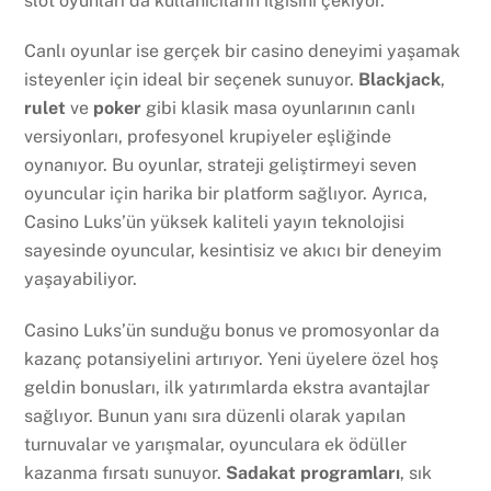
slot oyunları da kullanıcıların ilgisini çekiyor.
Canlı oyunlar ise gerçek bir casino deneyimi yaşamak
isteyenler için ideal bir seçenek sunuyor.
Blackjack
,
rulet
ve
poker
gibi klasik masa oyunlarının canlı
versiyonları, profesyonel krupiyeler eşliğinde
oynanıyor. Bu oyunlar, strateji geliştirmeyi seven
oyuncular için harika bir platform sağlıyor. Ayrıca,
Casino Luks’ün yüksek kaliteli yayın teknolojisi
sayesinde oyuncular, kesintisiz ve akıcı bir deneyim
yaşayabiliyor.
Casino Luks’ün sunduğu bonus ve promosyonlar da
kazanç potansiyelini artırıyor. Yeni üyelere özel hoş
geldin bonusları, ilk yatırımlarda ekstra avantajlar
sağlıyor. Bunun yanı sıra düzenli olarak yapılan
turnuvalar ve yarışmalar, oyunculara ek ödüller
kazanma fırsatı sunuyor.
Sadakat programları
, sık