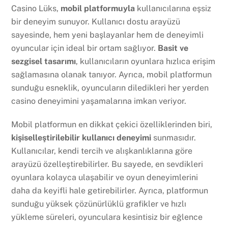
Casino Lüks,
mobil platformuyla
kullanıcılarına eşsiz
bir deneyim sunuyor. Kullanıcı dostu arayüzü
sayesinde, hem yeni başlayanlar hem de deneyimli
oyuncular için ideal bir ortam sağlıyor.
Basit ve
sezgisel tasarımı
, kullanıcıların oyunlara hızlıca erişim
sağlamasına olanak tanıyor. Ayrıca, mobil platformun
sunduğu esneklik, oyuncuların diledikleri her yerden
casino deneyimini yaşamalarına imkan veriyor.
Mobil platformun en dikkat çekici özelliklerinden biri,
kişiselleştirilebilir kullanıcı deneyimi
sunmasıdır.
Kullanıcılar, kendi tercih ve alışkanlıklarına göre
arayüzü özelleştirebilirler. Bu sayede, en sevdikleri
oyunlara kolayca ulaşabilir ve oyun deneyimlerini
daha da keyifli hale getirebilirler. Ayrıca, platformun
sunduğu yüksek çözünürlüklü grafikler ve hızlı
yükleme süreleri, oyunculara kesintisiz bir eğlence