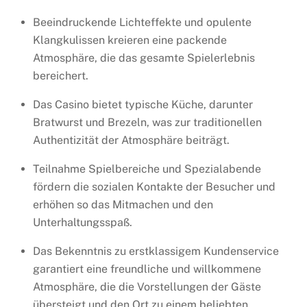
Beeindruckende Lichteffekte und opulente
Klangkulissen kreieren eine packende
Atmosphäre, die das gesamte Spielerlebnis
bereichert.
Das Casino bietet typische Küche, darunter
Bratwurst und Brezeln, was zur traditionellen
Authentizität der Atmosphäre beiträgt.
Teilnahme Spielbereiche und Spezialabende
fördern die sozialen Kontakte der Besucher und
erhöhen so das Mitmachen und den
Unterhaltungsspaß.
Das Bekenntnis zu erstklassigem Kundenservice
garantiert eine freundliche und willkommene
Atmosphäre, die die Vorstellungen der Gäste
übersteigt und den Ort zu einem beliebten