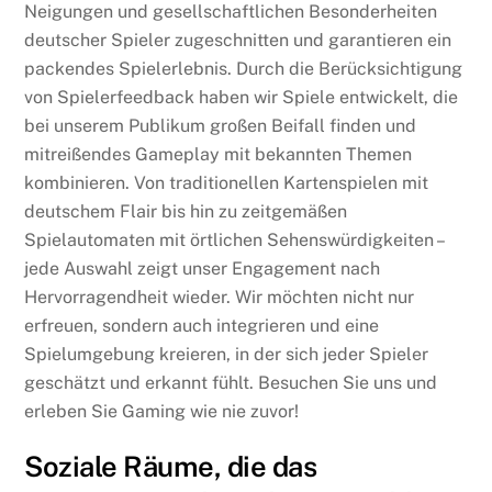
Neigungen und gesellschaftlichen Besonderheiten
deutscher Spieler zugeschnitten und garantieren ein
packendes Spielerlebnis. Durch die Berücksichtigung
von Spielerfeedback haben wir Spiele entwickelt, die
bei unserem Publikum großen Beifall finden und
mitreißendes Gameplay mit bekannten Themen
kombinieren. Von traditionellen Kartenspielen mit
deutschem Flair bis hin zu zeitgemäßen
Spielautomaten mit örtlichen Sehenswürdigkeiten –
jede Auswahl zeigt unser Engagement nach
Hervorragendheit wieder. Wir möchten nicht nur
erfreuen, sondern auch integrieren und eine
Spielumgebung kreieren, in der sich jeder Spieler
geschätzt und erkannt fühlt. Besuchen Sie uns und
erleben Sie Gaming wie nie zuvor!
Soziale Räume, die das