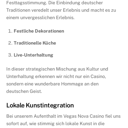
Festtagsstimmung. Die Einbindung deutscher
Traditionen veredelt unser Erlebnis und macht es zu
einem unvergesslichen Erlebnis.
Festliche Dekorationen
Traditionelle Küche
Live-Unterhaltung
In dieser strategischen Mischung aus Kultur und
Unterhaltung erkennen wir nicht nur ein Casino,
sondern eine wunderbare Hommage an den
deutschen Geist.
Lokale Kunstintegration
Bei unserem Aufenthalt im Vegas Nova Casino fiel uns
sofort auf, wie stimmig sich lokale Kunst in die