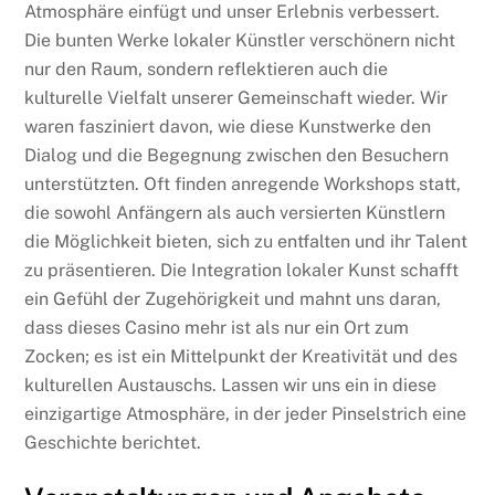
Atmosphäre einfügt und unser Erlebnis verbessert.
Die bunten Werke lokaler Künstler verschönern nicht
nur den Raum, sondern reflektieren auch die
kulturelle Vielfalt unserer Gemeinschaft wieder. Wir
waren fasziniert davon, wie diese Kunstwerke den
Dialog und die Begegnung zwischen den Besuchern
unterstützten. Oft finden anregende Workshops statt,
die sowohl Anfängern als auch versierten Künstlern
die Möglichkeit bieten, sich zu entfalten und ihr Talent
zu präsentieren. Die Integration lokaler Kunst schafft
ein Gefühl der Zugehörigkeit und mahnt uns daran,
dass dieses Casino mehr ist als nur ein Ort zum
Zocken; es ist ein Mittelpunkt der Kreativität und des
kulturellen Austauschs. Lassen wir uns ein in diese
einzigartige Atmosphäre, in der jeder Pinselstrich eine
Geschichte berichtet.