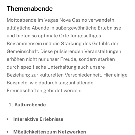
Themenabende
Mottoabende im Vegas Nova Casino verwandeln
alltägliche Abende in außergewöhnliche Erlebnisse
und bieten so optimale Orte für geselliges
Beisammensein und die Stärkung des Gefühls der
Gemeinschaft. Diese pulsierenden Veranstaltungen
erhöhen nicht nur unser Freude, sondern stärken
durch spezifische Unterhaltung auch unsere
Beziehung zur kulturellen Verschiedenheit. Hier einige
Beispiele, wie dadurch langanhaltende
Freundschaften gebildet werden:
Kulturabende
Interaktive Erlebnisse
Möglichkeiten zum Netzwerken