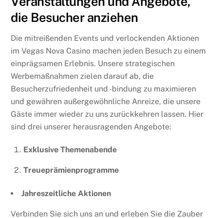
Veranstaltungen und Angebote,
die Besucher anziehen
Die mitreißenden Events und verlockenden Aktionen
im Vegas Nova Casino machen jeden Besuch zu einem
einprägsamen Erlebnis. Unsere strategischen
Werbemaßnahmen zielen darauf ab, die
Besucherzufriedenheit und -bindung zu maximieren
und gewähren außergewöhnliche Anreize, die unsere
Gäste immer wieder zu uns zurückkehren lassen. Hier
sind drei unserer herausragenden Angebote:
Exklusive Themenabende
Treueprämienprogramme
Jahreszeitliche Aktionen
Verbinden Sie sich uns an und erleben Sie die Zauber