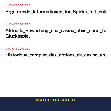
UNCATEGORIZED
Ergänzende_Informationen_für_Spieler_mit_onlin
UNCATEGORIZED
Aktuelle_Bewertung_und_casino_ohne_oasis_für_s
Glücksspiel
UNCATEGORIZED
Historique_complet_des_options_du_casino_en_li
WATCH THE VIDEO