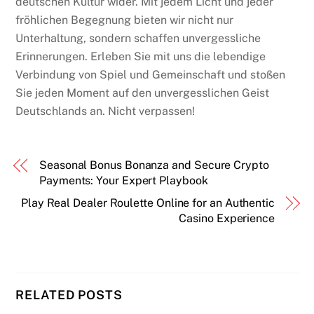
deutschen Kultur wider. Mit jedem Licht und jeder
fröhlichen Begegnung bieten wir nicht nur
Unterhaltung, sondern schaffen unvergessliche
Erinnerungen. Erleben Sie mit uns die lebendige
Verbindung von Spiel und Gemeinschaft und stoßen
Sie jeden Moment auf den unvergesslichen Geist
Deutschlands an. Nicht verpassen!
Seasonal Bonus Bonanza and Secure Crypto
Payments: Your Expert Playbook
Play Real Dealer Roulette Online for an Authentic
Casino Experience
RELATED POSTS